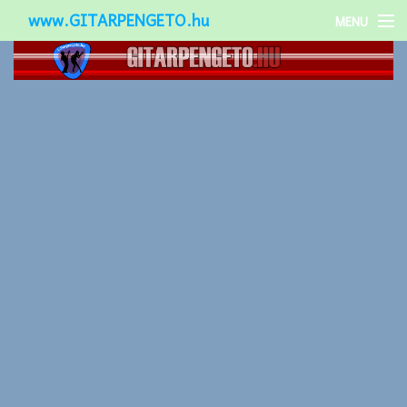
www.GITARPENGETO.hu
MENU
Népszerű-
Különleges-
Okos-gitárok
Gitár kiegészítők
Zenei stílusok
Gitár játék technikák
Gitáros lányok
Utcazenészek
Képek