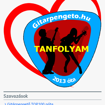
Szavazások
Gitárpengető TOP100 nóta