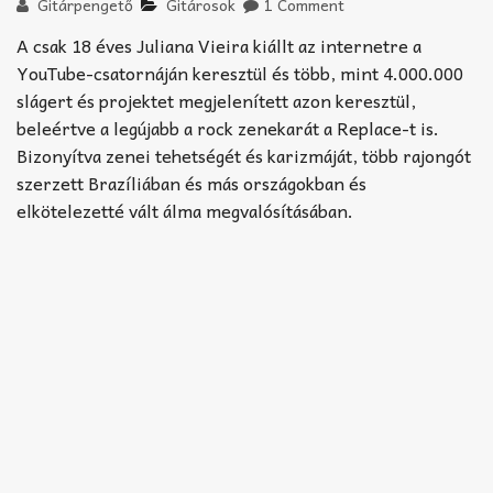
Akkord-kotta
Gitárpengető
Gitárosok
1 Comment
A csak 18 éves Juliana Vieira kiállt az internetre a
TABok
YouTube-csatornáján keresztül és több, mint 4.000.000
slágert és projektet megjelenített azon keresztül,
Improvizáció
beleértve a legújabb a rock zenekarát a Replace-t is.
Bizonyítva zenei tehetségét és karizmáját, több rajongót
szerzett Brazíliában és más országokban és
elkötelezetté vált álma megvalósításában.