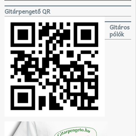
Gitárpengető QR
Gitáros
pólók