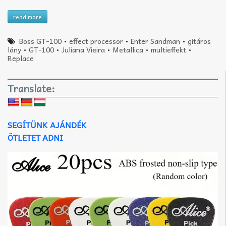
read more
Boss GT-100
•
effect processor
•
Enter Sandman
•
gitáros
lány
•
GT-100
•
Juliana Vieira
•
Metallica
•
multieffekt
•
Replace
Translate:
SEGÍTÜNK AJÁNDÉK
ÖTLETET ADNI