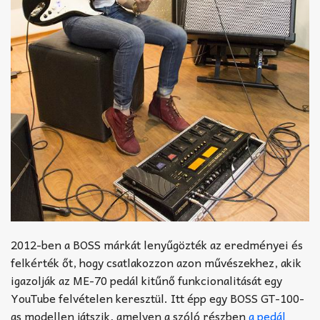
2012-ben a BOSS márkát lenyűgözték az eredményei és
felkérték őt, hogy csatlakozzon azon művészekhez, akik
igazolják az ME-70 pedál kitűnő funkcionalitását egy
YouTube felvételen keresztül. Itt épp egy BOSS GT-100-
as modellen játszik, amelyen a szóló részben
a pedál