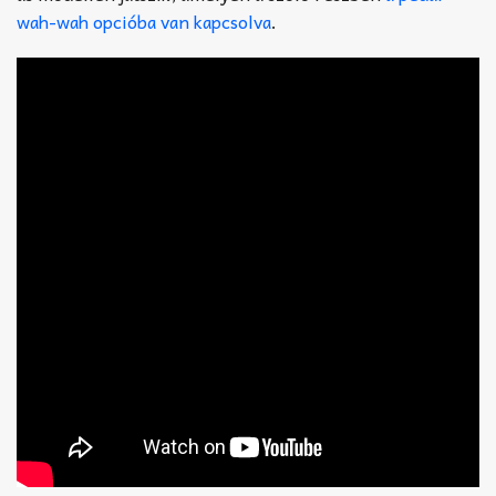
wah-wah opcióba van kapcsolva
.