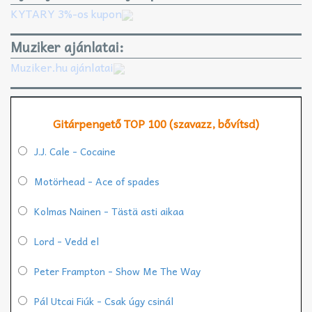
KYTARY 3%-os kupon
Muziker ajánlatai:
Muziker.hu ajánlatai
Gitárpengető TOP 100 (szavazz, bővítsd)
J.J. Cale - Cocaine
Motörhead - Ace of spades
Kolmas Nainen - Tästä asti aikaa
Lord - Vedd el
Peter Frampton - Show Me The Way
Pál Utcai Fiúk - Csak úgy csinál