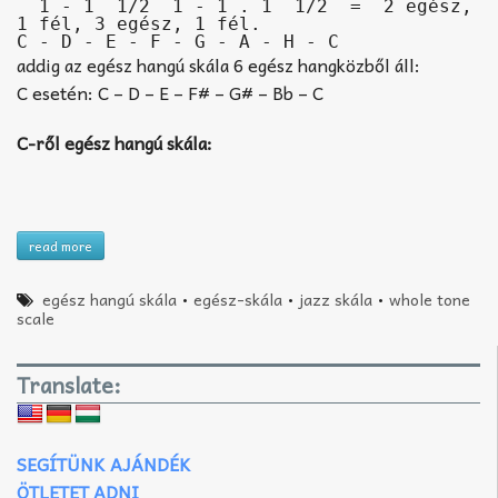
  1 - 1  1/2  1 - 1 . 1  1/2  =  2 egész, 
1 fél, 3 egész, 1 fél.

addig az egész hangú skála 6 egész hangközből áll:
C esetén: C – D – E – F# – G# – Bb – C
C-ről egész hangú skála:
read more
egész hangú skála
•
egész-skála
•
jazz skála
•
whole tone
scale
Translate:
SEGÍTÜNK AJÁNDÉK
ÖTLETET ADNI