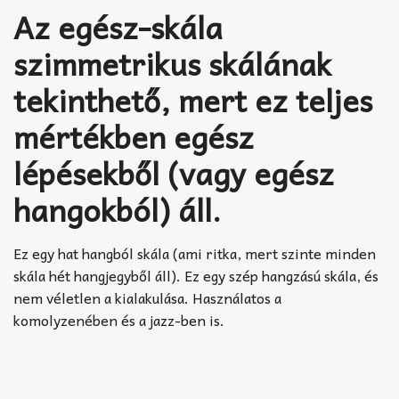
Akkord-kotta
Az egész-skála
TABok
szimmetrikus skálának
Improvizáció
tekinthető, mert ez teljes
mértékben egész
lépésekből (vagy egész
hangokból) áll.
Ez egy hat hangból skála (ami ritka, mert szinte minden
skála hét hangjegyből áll). Ez egy szép hangzású skála, és
nem véletlen a kialakulása. Használatos a
komolyzenében és a jazz-ben is.