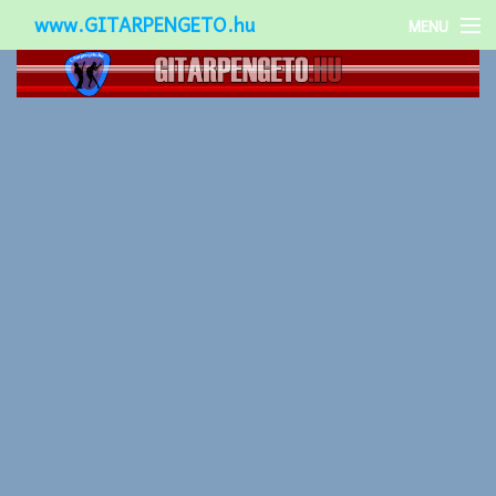
www.GITARPENGETO.hu
MENU
Népszerű-
Különleges-
Okos-gitárok
Gitár kiegészítők
Zenei stílusok
Gitár játék technikák
Gitáros lányok
Utcazenészek
Képek