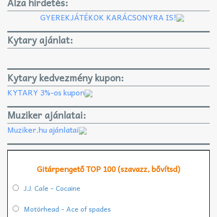
Alza hirdetés:
GYEREKJÁTÉKOK KARÁCSONYRA IS!
Kytary ajánlat:
Kytary kedvezmény kupon:
KYTARY 3%-os kupon
Muziker ajánlatai:
Muziker.hu ajánlatai
Gitárpengető TOP 100 (szavazz, bővítsd)
J.J. Cale - Cocaine
Motörhead - Ace of spades