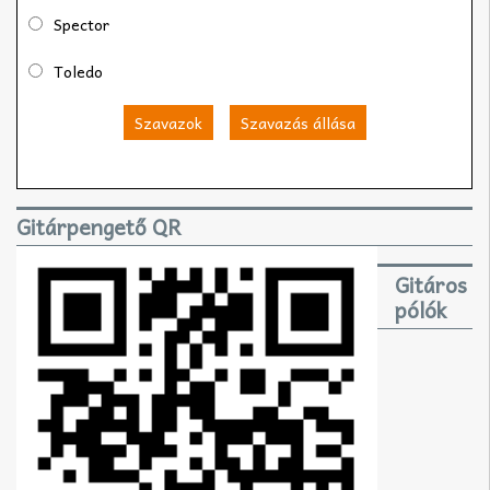
Spector
Toledo
Szavazok
Szavazás állása
Gitárpengető QR
Gitáros
pólók