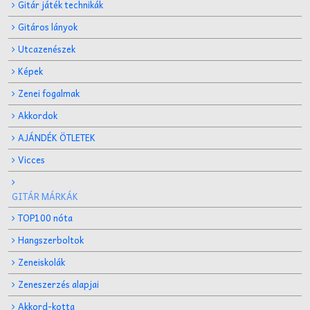
Gitár játék technikák
Gitáros lányok
Utcazenészek
Képek
Zenei fogalmak
Akkordok
AJÁNDÉK ÖTLETEK
Vicces
GITÁR MÁRKÁK
TOP100 nóta
Hangszerboltok
Zeneiskolák
Zeneszerzés alapjai
Akkord-kotta