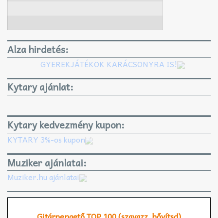
Alza hirdetés:
GYEREKJÁTÉKOK KARÁCSONYRA IS!
Kytary ajánlat:
Kytary kedvezmény kupon:
KYTARY 3%-os kupon
Muziker ajánlatai:
Muziker.hu ajánlatai
Gitárpengető TOP 100 (szavazz, bővítsd)