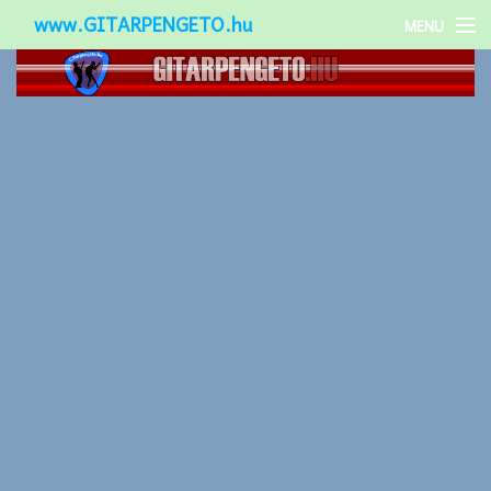
www.GITARPENGETO.hu
MENU
Népszerű-
Különleges-
Okos-gitárok
Gitár kiegészítők
Zenei stílusok
Gitár játék technikák
Gitáros lányok
Utcazenészek
Képek