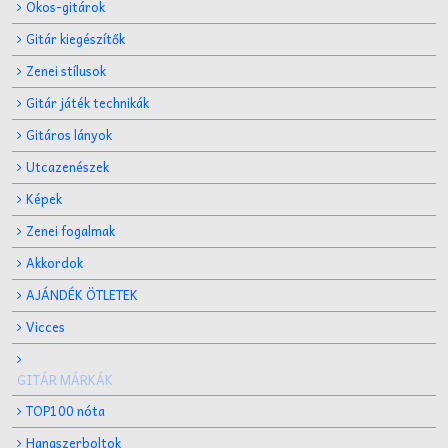
Okos-gitárok
Gitár kiegészítők
Zenei stílusok
Gitár játék technikák
Gitáros lányok
Utcazenészek
Képek
Zenei fogalmak
Akkordok
AJÁNDÉK ÖTLETEK
Vicces
GITÁR MÁRKÁK
TOP100 nóta
Hangszerboltok