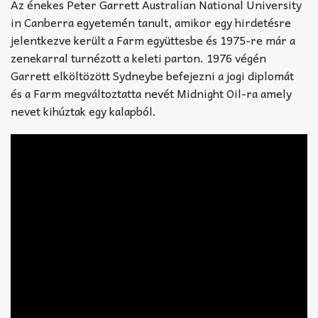
Az énekes Peter Garrett Australian National University
in Canberra egyetemén tanult, amikor egy hirdetésre
jelentkezve került a Farm együttesbe és 1975-re már a
zenekarral turnézott a keleti parton. 1976 végén
Garrett elköltözött Sydneybe befejezni a jogi diplomát
és a Farm megváltoztatta nevét Midnight Oil-ra amely
nevet kihúztak egy kalapból.