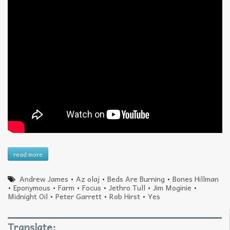
read more
Andrew James
•
Az olaj
•
Beds Are Burning
•
Bones Hillman
•
Eponymous
•
Farm
•
Focus
•
Jethro Tull
•
Jim Moginie
•
Midnight Oil
•
Peter Garrett
•
Rob Hirst
•
Yes
Translate: