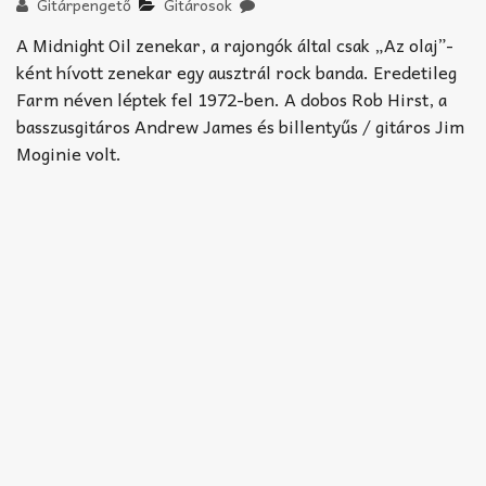
Akkord-kotta
Gitárpengető
Gitárosok
A Midnight Oil zenekar, a rajongók által csak „Az olaj”-
TABok
ként hívott zenekar egy ausztrál rock banda. Eredetileg
Farm néven léptek fel 1972-ben. A dobos Rob Hirst, a
Improvizáció
basszusgitáros Andrew James és billentyűs / gitáros Jim
Moginie volt.