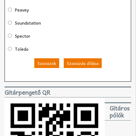
Peavey
Soundstation
Spector
Toledo
Szavazok
Szavazás állása
Gitárpengető QR
Gitáros
pólók