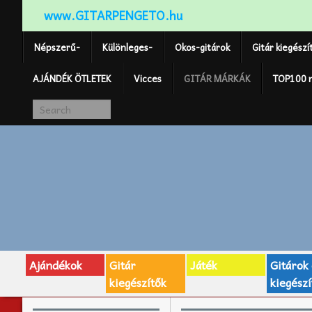
www.GITARPENGETO.hu
Népszerű-
Különleges-
Okos-gitárok
Gitár kiegészí
AJÁNDÉK ÖTLETEK
Vicces
GITÁR MÁRKÁK
TOP100 
Ajándékok
Gitár
Játék
Gitárok
kiegészítők
kiegészí