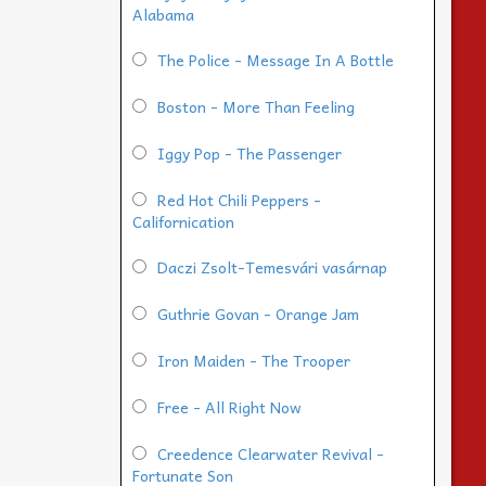
Alabama
The Police - Message In A Bottle
Boston - More Than Feeling
Iggy Pop - The Passenger
Red Hot Chili Peppers -
Californication
Daczi Zsolt-Temesvári vasárnap
Guthrie Govan - Orange Jam
Iron Maiden - The Trooper
Free - All Right Now
Creedence Clearwater Revival -
Fortunate Son