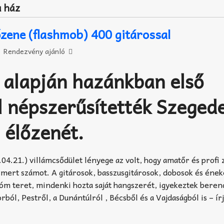
a ház
őzene (flashmob) 400 gitárossal
Rendezvény ajánló
t alapján hazánkban első
 népszerűsítették Szeged
 élőzenét.
04.21.) villámcsődület lényege az volt, hogy amatőr és profi
ismert számot. A gitárosok, basszusgitárosok, dobosok és éne
Dóm teret, mindenki hozta saját hangszerét, igyekeztek bere
ból, Pestről, a Dunántúlról , Bécsből és a Vajdaságból is – írj