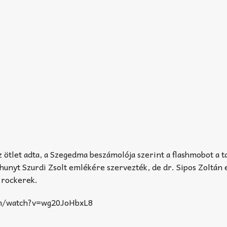
 ötlet adta, a Szegedma beszámolója szerint a flashmobot a t
lhunyt Szurdi Zsolt emlékére szervezték, de dr. Sipos Zoltán e
t rockerek.
om/watch?v=wg20JoHbxL8