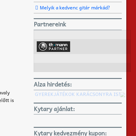
Melyik a kedvenc gitár márkád?
Partnereink
Alza hirdetés:
avaly
GYEREKJÁTÉKOK KARÁCSONYRA IS!
lőtt is
Kytary ajánlat:
Kytary kedvezmény kupon: