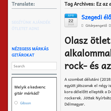
Translate:
Tag Archives:
Ez az 
Szegedi él
ÁPR
22
SEGÍTÜNK AJÁNDÉK
Gitárpengető
2018
ÖTLETET ADNI
Olasz ötle
NÉZEGESS MÁRKÁS
alkalommal
GITÁROKAT
rock- és az
A szombat délutáni (2018.
együtt játszanak el négy 
Melyik a kedvenc
kora délelőtt ellepték a 
gitár márkád?
rockerek. Jöttek Nyírbátor
Gibson
Délmagyar.