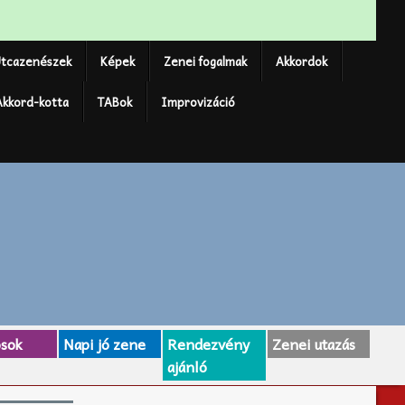
tcazenészek
Képek
Zenei fogalmak
Akkordok
Akkord-kotta
TABok
Improvizáció
osok
Napi jó zene
Rendezvény
Zenei utazás
ajánló