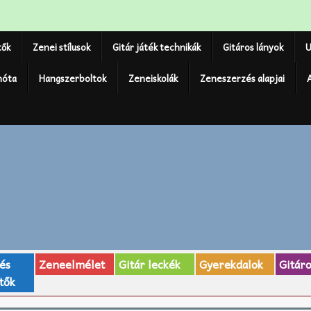
tők
Zenei stílusok
Gitár játék technikák
Gitáros lányok
U
nóta
Hangszerboltok
Zeneiskolák
Zeneszerzés alapjai
 és
Zeneelmélet
Gitár leckék
Gyerekdalok
Gitár
tők