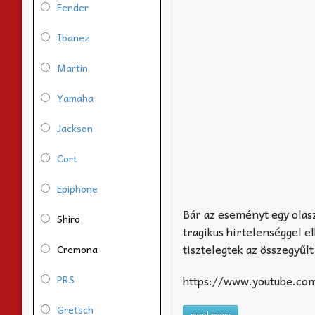
Fender
Ibanez
Martin
Yamaha
Jackson
Cort
Epiphone
Bár az eseményt egy olasz
Shiro
tragikus hirtelenséggel e
tisztelegtek az összegyűl
Cremona
PRS
https://www.youtube.c
Gretsch
read more