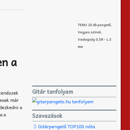
TEMU 20 db pengető,
Vegyes színek,
Vastagság 0,58 - 1,5
mm
en a
Gitár tanfolyam
 zenészek
kesek már
ndezkedni a
a a
Szavazások
Gitárpengető TOP100 nóta