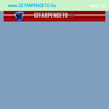
www.GITARPENGETO.hu
MENU
Népszerű-
Különleges-
Okos-gitárok
Gitár kiegészítők
Zenei stílusok
Gitár játék technikák
Gitáros lányok
Utcazenészek
Képek