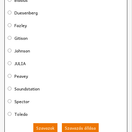
Blasius
Duesenberg
Fazley
Gitison
Johnson
JULIA
Peavey
Soundstation
Spector
Toledo
Szavazok
Szavazás állása