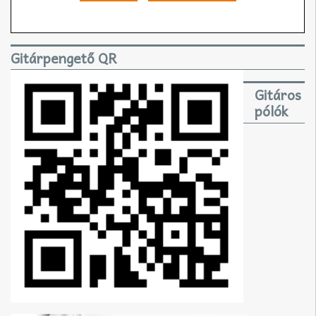
Gitárpengető QR
Gitáros
pólók