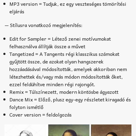
MP3 version = Tudjuk, ez egy veszteséges tömörítési
eljárás
— Stílusra vonatkozó megjelenítés:
Edit for Sampler = Létező zenei motívumokat
felhasználva állítják össze a művet
Tangetized = A Tangents régi klasszikus számokat
gyűjtött össze, de azokat olyan hangszerek
hozzáadásával módosították, amelyek akkoriban nem
létezhettek és/vagy más módon módosították őket,
ezzel feldühítve minden régi rajongót.
Remix = Túlszínezett, modern köntösbe ágyazott
Dance Mix = Előző, plusz egy-egy részletet kiragadó és
folyton ismétlő
Cover version = feldolgozás