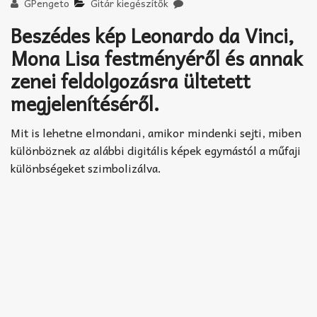
Akkord-kotta
GPengeto
Gitár kiegészítők
Beszédes kép Leonardo da Vinci,
TABok
Mona Lisa festményéről és annak
Improvizáció
zenei feldolgozásra ültetett
megjelenítéséről.
Mit is lehetne elmondani, amikor mindenki sejti, miben
különböznek az alábbi digitális képek egymástól a műfaji
különbségeket szimbolizálva.