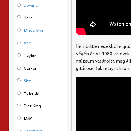
Dowina
Hora
Music Man
Vox
llan Gittler ezekből a git
végén és az 1980-as évek
Taylor
múzeum vásárolta meg ál
gitárosa, (aki a Synchronic
Geryon
Sire
Yolanda
Fret King
MSA
Hagström