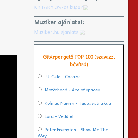
KYTARY 3%-os kupon
Muziker ajánlatai:
Muziker.hu ajánlatai
Gitárpengető TOP 100 (szavazz,
bővítsd)
J.J. Cale - Cocaine
Motörhead - Ace of spades
Kolmas Nainen - Tästä asti aikaa
Lord - Vedd el
Peter Frampton - Show Me The
Way