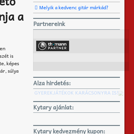
hető
Melyik a kedvenc gitár márkád?
nja a
Partnereink
den
szét is
te, képes
ár, súlya
Alza hirdetés:
GYEREKJÁTÉKOK KARÁCSONYRA IS!
Kytary ajánlat:
Kytary kedvezmény kupon: