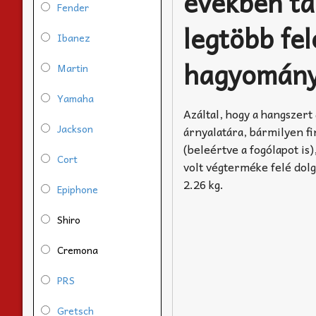
években tal
Fender
legtöbb fel
Ibanez
hagyományo
Martin
Yamaha
Azáltal, hogy a hangszert
Jackson
árnyalatára, bármilyen fi
(beleértve a fogólapot is
Cort
volt végterméke felé dolg
2.26 kg.
Epiphone
Shiro
Cremona
PRS
Gretsch