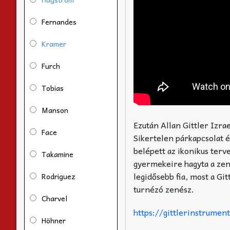
Fernandes
Kramer
Furch
Tobias
Manson
Ezután Allan Gittler Izra
Face
Sikertelen párkapcsolat é
belépett az ikonikus terv
Takamine
gyermekeire hagyta a zen
legidősebb fia, most a G
Rodriguez
turnézó zenész.
Charvel
https://gittlerinstrumen
Höhner