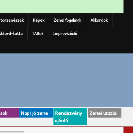
tcazenészek
Képek
Zenei fogalmak
Akkordok
Akkord-kotta
TABok
Improvizáció
osok
Napi jó zene
Rendezvény
Zenei utazás
ajánló