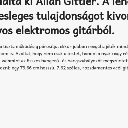
álta ki Allan Gittler. A le
esleges tulajdonságot kivo
s elektromos gitárból.
 a tiszta működésig párosítja, akkor jobban reagál a játék min
nom is. Azáltal, hogy nem csak a testet, hanem a nyak nagy ré
), valamint az összes hangerő- és hangszabályozót megszüntet
ozni; egy 73.66 cm hosszú, 7.62 széles, rozsdamentes acél git