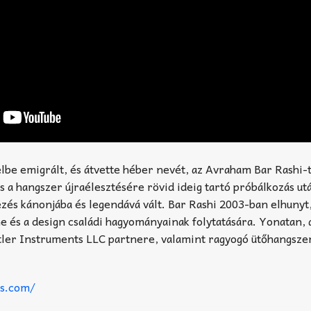
elbe emigrált, és átvette héber nevét, az Avraham Bar Rashi-t
s a hangszer újraélesztésére rövid ideig tartó próbálkozás utá
ezés kánonjába és legendává vált. Bar Rashi 2003-ban elhunyt
e és a design családi hagyományainak folytatására. Yonatan, 
ittler Instruments LLC partnere, valamint ragyogó ütőhangsze
ts.com/