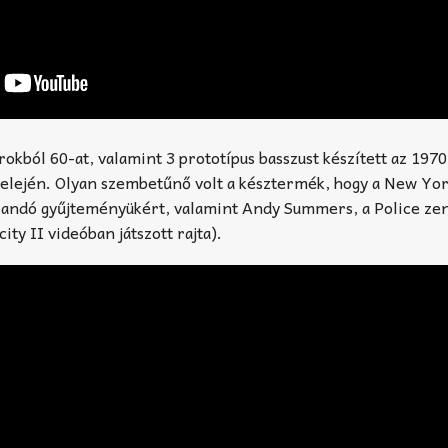
árokból 60-at, valamint 3 prototípus basszust készített az 197
 elején. Olyan szembetűnő volt a késztermék, hogy a New Y
landó gyűjteményükért, valamint Andy Summers, a Police ze
ity II videóban játszott rajta).