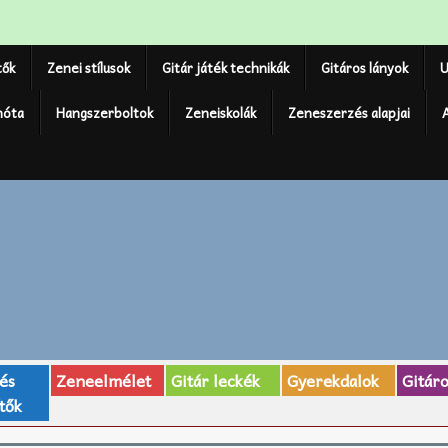
tők
Zenei stílusok
Gitár játék technikák
Gitáros lányok
U
nóta
Hangszerboltok
Zeneiskolák
Zeneszerzés alapjai
 és
Zeneelmélet
Gitár leckék
Gyerekdalok
Gitár
tők