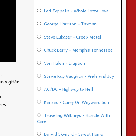
Led Zeppelin - Whole Lotta Love
George Harrison - Taxman
Steve Lukater - Creep Motel
Chuck Berry - Memphis Tennessee
Van Halen - Eruption
.
Stevie Ray Vaughan - Pride and Joy
n a gitár
,
AC/DC - Highway to Hell
a
Kansas - Carry On Wayward Son
res,
Traveling Wilburys - Handle With
Care
Lynyrd Skynyrd - Sweet Home