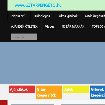
www.GITARPENGETO.hu
Népszerű-
Különleges-
Okos-gitárok
Gitár kiegészí
AJÁNDÉK ÖTLETEK
Vicces
GITÁR MÁRKÁK
TOP100 
Ajándékok
Gitár
Játék
Gitárok
kiegészítők
kiegészí