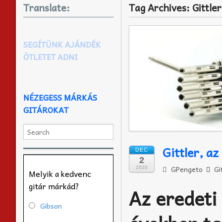
Translate:
Tag Archives:
Gittler
SEGÍTÜNK AJÁNDÉK
ÖTLETET ADNI
NÉZEGESS MÁRKÁS
GITÁROKAT
Gittler, az
DEC
2
GPengeto
Gi
2020
Melyik a kedvenc
gitár márkád?
Az eredeti 
Gibson