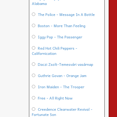
Alabama
The Police - Message In A Bottle
Boston - More Than Feeling
Iggy Pop - The Passenger
Red Hot Chili Peppers -
Californication
Daczi Zsolt-Temesvári vasárnap
Guthrie Govan - Orange Jam
Iron Maiden - The Trooper
Free - All Right Now
Creedence Clearwater Revival -
Fortunate Son