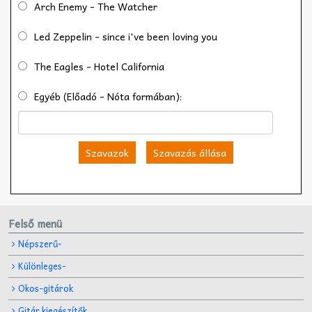
Arch Enemy - The Watcher
Led Zeppelin - since i've been loving you
The Eagles - Hotel California
Egyéb (Előadó - Nóta formában):
Szavazok
Szavazás állása
Felső menü
Népszerű-
Különleges-
Okos-gitárok
Gitár kiegészítők