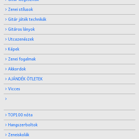
Zenei stílusok
Gitár játék technikák
Gitáros lányok
Utcazenészek
Képek
Zenei fogalmak
Akkordok
AJÁNDÉK ÖTLETEK
Vicces
GITÁR MÁRKÁK
TOP100 nóta
Hangszerboltok
Zeneiskolák