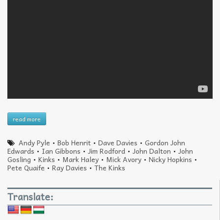
read more
Andy Pyle
•
Bob Henrit
•
Dave Davies
•
Gordon John
Edwards
•
Ian Gibbons
•
Jim Rodford
•
John Dalton
•
John
Gosling
•
Kinks
•
Mark Haley
•
Mick Avory
•
Nicky Hopkins
•
Pete Quaife
•
Ray Davies
•
The Kinks
Translate: