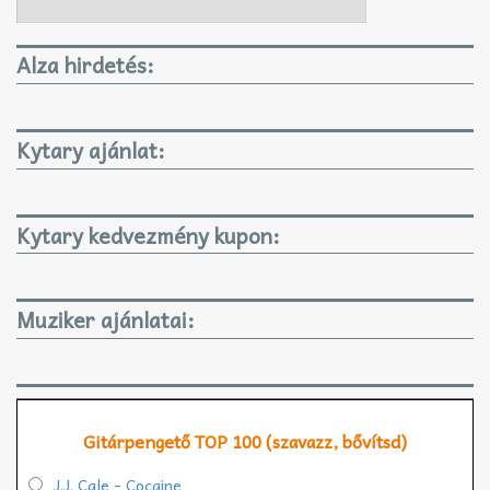
Alza hirdetés:
GYEREKJÁTÉKOK KARÁCSONYRA IS!
Kytary ajánlat:
Kytary kedvezmény kupon:
KYTARY 3%-os kupon
Muziker ajánlatai:
Muziker.hu ajánlatai
Gitárpengető TOP 100 (szavazz, bővítsd)
J.J. Cale - Cocaine