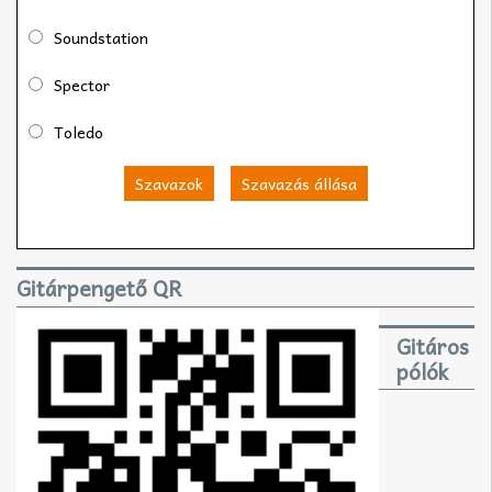
Soundstation
Spector
Toledo
Szavazok
Szavazás állása
Gitárpengető QR
Gitáros
pólók