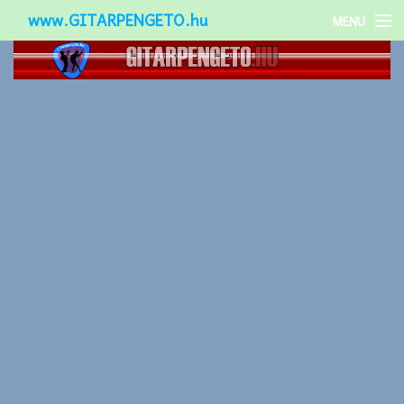
www.GITARPENGETO.hu
MENU
Népszerű-
Különleges-
Okos-gitárok
Gitár kiegészítők
Zenei stílusok
Gitár játék technikák
Gitáros lányok
Utcazenészek
Képek