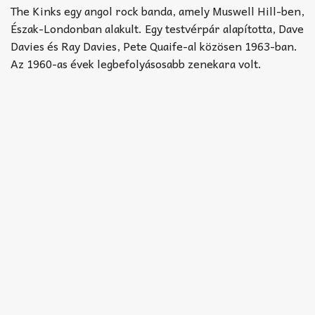
Akkord-kotta
The Kinks egy angol rock banda, amely Muswell Hill-ben,
Észak-Londonban alakult. Egy testvérpár alapította, Dave
TABok
Davies és Ray Davies, Pete Quaife-al közösen 1963-ban.
Az 1960-as évek legbefolyásosabb zenekara volt.
Improvizáció