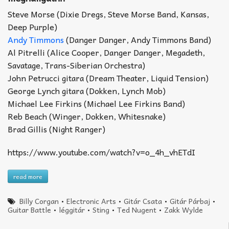
Steve Morse (Dixie Dregs, Steve Morse Band, Kansas,
Deep Purple)
Andy Timmons
(Danger Danger, Andy Timmons Band)
Al Pitrelli (Alice Cooper, Danger Danger, Megadeth,
Savatage, Trans-Siberian Orchestra)
John Petrucci gitara (Dream Theater, Liquid Tension)
George Lynch gitara (Dokken, Lynch Mob)
Michael Lee Firkins (Michael Lee Firkins Band)
Reb Beach (Winger, Dokken, Whitesnake)
Brad Gillis (Night Ranger)
https://www.youtube.com/watch?v=o_4h_vhETdI
read more
Billy Corgan
•
Electronic Arts
•
Gitár Csata
•
Gitár Párbaj
•
Guitar Battle
•
léggitár
•
Sting
•
Ted Nugent
•
Zakk Wylde