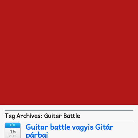
Akkord-kotta
TABok
Improvizáció
Tag Archives:
Guitar Battle
Guitar battle vagyis Gitár
JÚL
15
párbaj
2015