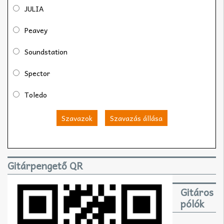
JULIA
Peavey
Soundstation
Spector
Toledo
Szavazok
Szavazás állása
Gitárpengető QR
Gitáros
pólók