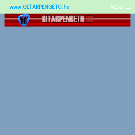
www.GITARPENGETO.hu
MENU
Népszerű-
Különleges-
Okos-gitárok
Gitár kiegészítők
Zenei stílusok
Gitár játék technikák
Gitáros lányok
Utcazenészek
Képek