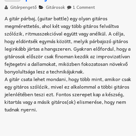
Gitárpengető
Gitárosok
1 Comment
A gitár párbaj, (guitar battle) egy olyan gitáros
megmérettetés, ahol két vagy több gitáros felváltva
szólózik, ritmusszekcióval együtt vagy anélkül. A célja,
hogy eldöntsék egymás között, melyik párbajozó gitáros
leginkább jártas a hangszeren. Gyakran előfordul, hogy a
gitárosok először csak finoman kezdik az improvizatívan
fejtegetni a dallamokat, miközben fokozatosan növekvő
bonyolultsága lesz a technikájuknak.
A gitár csata lehet mondani, hogy több mint, amikor csak
egy gitáros szólózik, mivel ez alkalommal a többi gitáros
jelenlétében teszi ezt. Fontos szerepet kap a készség,
kitartás vagy a másik gitáros(ok) elismerése, hogy nem
tudnak nyerni.