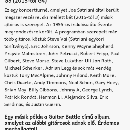
G3 (2015-től G4)
Ez egy koncertturné, amelyet Joe Satriani által került
megszervezésre, aki mellett két (2015-től 3) másik
gitáros is szerepel. Az 1995-ös indulása óta évente
megrendezésre került. A programban szerepelt már
több gitáros, köztük Steve Vai (Satriani egykori
tanítványa), Eric Johnson, Kenny Wayne Shepherd,
Yngwie Malmsteen, John Petrucci, Robert Fripp, Paul
Gilbert, Steve Morse, Steve Lukather Uli Jon Roth,
Michael Schenker, Adrian Legg és sok más vendég,
köztük Tony MacAlpine, Johnny Hiland, Keith More,
Chris Duarte, Andy Timmons, Neal Schon, Gary Hoey,
Brian May, Billy Gibbons, Johnny A, George Lynch,
Patrick Rondat, Herman Li, Alejandro Silva, Eric
Sardinas, és Justin Guerin.
Egy másik példa a Guitar Battle című album,
amelyet az alábbi gitárosok adnak elő. Érdemes
meghallgatni!