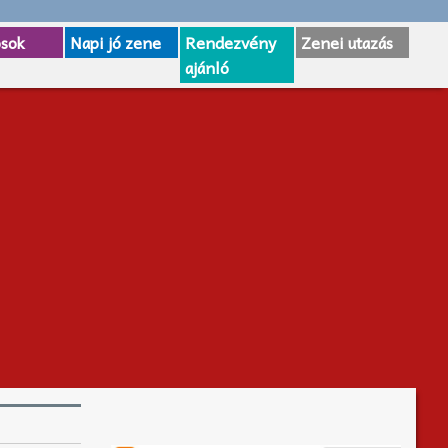
osok
Napi jó zene
Rendezvény
Zenei utazás
ajánló