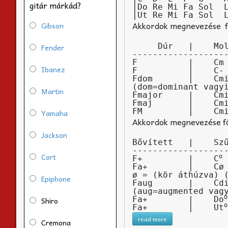
gitár márkád?
|Do Re Mi Fa Sol  L
|Ut Re Mi Fa Sol  
Akkordok megnevezése föl
Gibson
     Dúr   |    Moll

Fender
-------------------
F          |    Cm 
Ibanez
F          |    C- 
Fdom       |    Cmi
(dom=dominant vagyi
Martin
Fmajor     |    Cmi
Fmaj       |    Cmi
Yamaha
Akkordok megnevezése föl
Jackson
Bővített   |    Szű
-------------------
Cort
o
F+         |    C
 
Fa+        |    Cø 
ø = (kör áthúzva) (
Epiphone
Faug       |    Cdi
(aug=augmented vagy
o
Fa+        |    Do
Shiro
o
Fa+        |    Ut
read more
Cremona