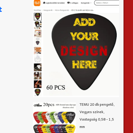
t
TEMU 20 db pengető,
Vegyes színek,
Vastagság 0,58 - 1,5
mm