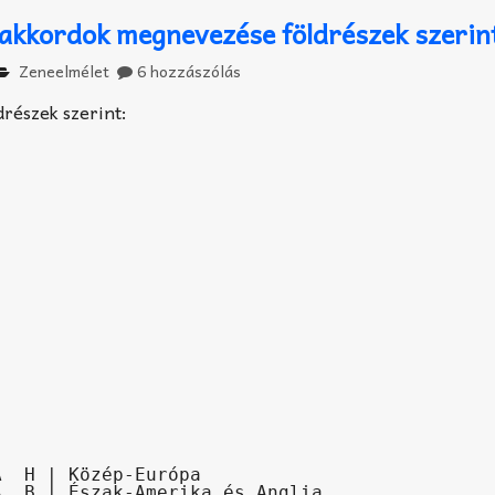
akkordok megnevezése földrészek szerin
Zeneelmélet
6 hozzászólás
részek szerint:
  H | Közép-Európa

  B | Észak-Amerika és Anglia
