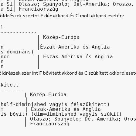
a Si| Olaszo; Spanyolo; Dél-Amerika; Oroszo.

La Si| Franciaország
drészek szerint F dúr akkord és C moll akkord esetén:
------------

            | Közép-Európa

            |

n           |Észak-Amerika és Anglia

s domináns)

nor         | Észak-Amerika és Anglia

n           | 

drészek szerint F bővített akkord és C szűkített akkord eset
kített

--------

        | Közép-Európa

        | 

half-diminished vagyis félszűkített)

m       | Észak-Amerika és Anglia 

is bővít) (dim=diminished vagyis szűkít)

        | Olaszo; Spanyolo; Dél-Amerika; Oros
        | Franciaország