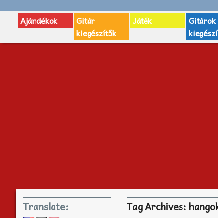
Ajándékok
Gitár
Játék
Gitárok
kiegészítők
kiegészí
Translate:
Tag Archives:
hangok