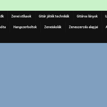
tők
Zenei stílusok
Gitár játék technikák
Gitáros lányok
U
nóta
Hangszerboltok
Zeneiskolák
Zeneszerzés alapjai