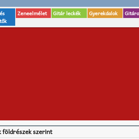
 és
Zeneelmélet
Gitár leckék
Gyerekdalok
Gitár
tők
 földrészek szerint