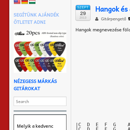
Hangok és 
SZEPT
29
SEGÍTÜNK AJÁNDÉK
Gitárpengető
2013
ÖTLETET ADNI
Hangok megnevezése föld
NÉZEGESS MÁRKÁS
GITÁROKAT
|C  D  E  F  G    A
Melyik a kedvenc
|C  D  E  F  G    A