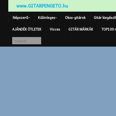
www.GITARPENGETO.hu
Népszerű-
Különleges-
Okos-gitárok
Gitár kiegészí
AJÁNDÉK ÖTLETEK
Vicces
GITÁR MÁRKÁK
TOP100 