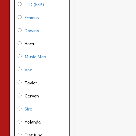
LTD (ESP)
Framus
Dowina
Hora
Music Man
Vox
Taylor
Geryon
Sire
Yolanda
Fret King