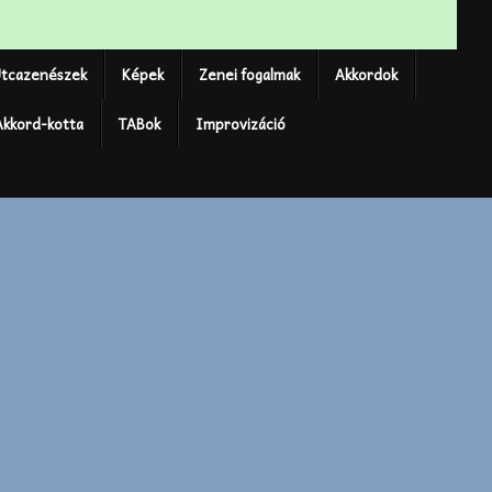
tcazenészek
Képek
Zenei fogalmak
Akkordok
Akkord-kotta
TABok
Improvizáció