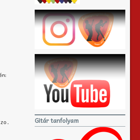
én:
Gitár tanfolyam
zo.
