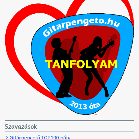
Szavazások
Gitárpengető TOP100 nóta