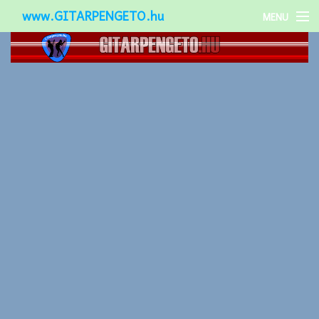
www.GITARPENGETO.hu
MENU
Népszerű-
Különleges-
Okos-gitárok
Gitár kiegészítők
Zenei stílusok
Gitár játék technikák
Gitáros lányok
Utcazenészek
Képek