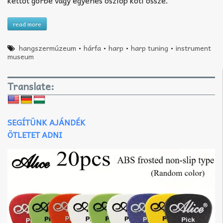
kettőt görbe vagy egyenes oszlop köti össze.
read more
hangszermúzeum
•
hárfa
•
harp
•
harp tuning
•
instrument
museum
Translate:
SEGÍTÜNK AJÁNDÉK
ÖTLETET ADNI