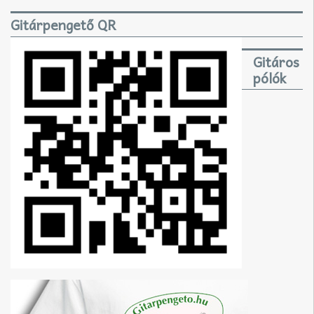
Gitárpengető QR
Gitáros
pólók