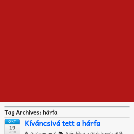
Akkord-kotta
TABok
Improvizáció
Tag Archives:
hárfa
Kíváncsivá tett a hárfa
OKT
19
Gitárpengető
Ajándékok
•
Gitár kiegészítők
2019