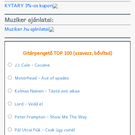
KYTARY 3%-os kupon
Muziker ajánlatai:
Muziker.hu ajánlatai
Gitárpengető TOP 100 (szavazz, bővítsd)
J.J. Cale - Cocaine
Motörhead - Ace of spades
Kolmas Nainen - Tästä asti aikaa
Lord - Vedd el
Peter Frampton - Show Me The Way
Pál Utcai Fiúk - Csak úgy csinál