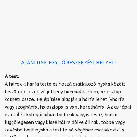
AJÁNLUNK EGY JÓ BESZERZÉSI HELYET!
A test:
A húrok a hárfa teste és hozzá csatlakozó nyaka között
feszülnek, ezek végeit egy harmadik elem, az oszlop
kötheti össze. Felépítése alapján a hárfa lehet ívhárfa
vagy szöghárfa, ha oszlopa is van, kerethárfa. Az európai
ez utóbbi kategóriában tartozik vagyis teste, húrjai
függőlegesen vagy kissé hátra dőlve állnak, többé vagy
kevésbé ívelt nyaka a test felső végéhez csatlakozik, a