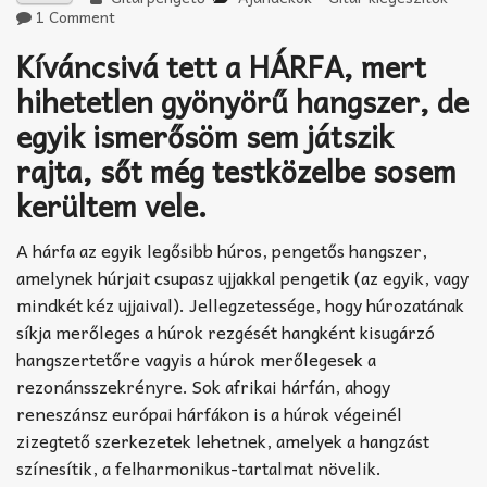
1 Comment
Kíváncsivá tett a HÁRFA, mert
hihetetlen gyönyörű hangszer, de
egyik ismerősöm sem játszik
rajta, sőt még testközelbe sosem
kerültem vele.
A hárfa az egyik legősibb húros, pengetős hangszer,
amelynek húrjait csupasz ujjakkal pengetik (az egyik, vagy
mindkét kéz ujjaival). Jellegzetessége, hogy húrozatának
síkja merőleges a húrok rezgését hangként kisugárzó
hangszertetőre vagyis a húrok merőlegesek a
rezonánsszekrényre. Sok afrikai hárfán, ahogy
reneszánsz európai hárfákon is a húrok végeinél
zizegtető szerkezetek lehetnek, amelyek a hangzást
színesítik, a felharmonikus-tartalmat növelik.