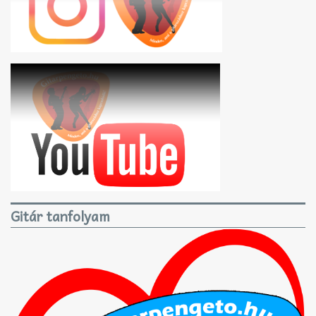
Gitár tanfolyam