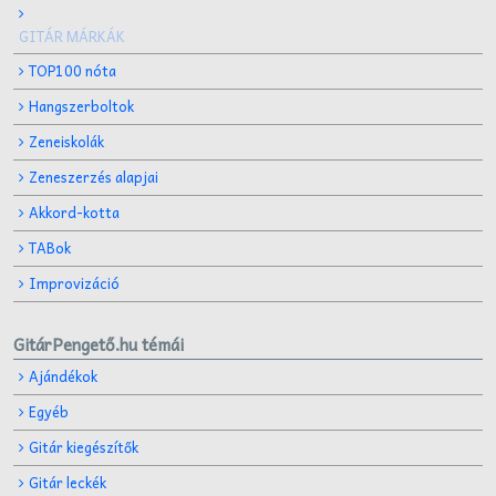
GITÁR MÁRKÁK
TOP100 nóta
Hangszerboltok
Zeneiskolák
Zeneszerzés alapjai
Akkord-kotta
TABok
Improvizáció
GitárPengető.hu témái
Ajándékok
Egyéb
Gitár kiegészítők
Gitár leckék