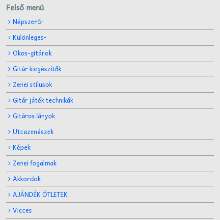
Felső menü
Népszerű-
Különleges-
Okos-gitárok
Gitár kiegészítők
Zenei stílusok
Gitár játék technikák
Gitáros lányok
Utcazenészek
Képek
Zenei fogalmak
Akkordok
AJÁNDÉK ÖTLETEK
Vicces