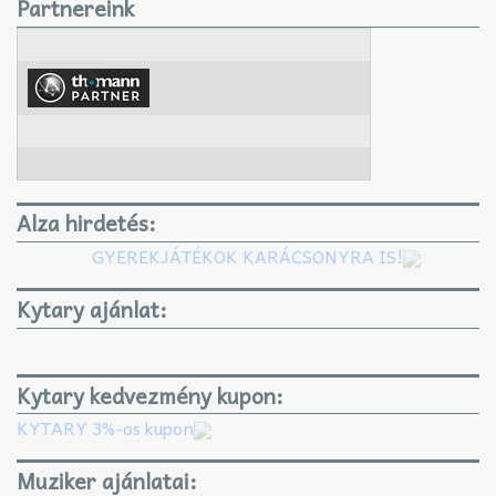
Partnereink
Alza hirdetés:
GYEREKJÁTÉKOK KARÁCSONYRA IS!
Kytary ajánlat:
Kytary kedvezmény kupon:
KYTARY 3%-os kupon
Muziker ajánlatai: