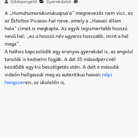
Akkord-kotta
Gitárpengető
Gyerekdalok
A „Humuhumunukunukuapua’a” megnevezés nem vicc, ez
TABok
az Ékfoltos Picasso-hal neve, amely a „Hawaii állam
hala” címet is megkapta. Az egyik legismertebb hosszú
Improvizáció
nevű hal: „ez a hosszú név ugyanis hosszabb, mint a hal
maga”.
A halhoz kapcsolódik egy aranyos gyerekdal is, az angolul
tanulók is kedvelni fogják. A dal 35 másodpercnél
kezdődik egy kis beszélgetés után. A dalt a második
videón hallgassuk meg az autentikus hawaii
népi
hangszer
en, az ukulelén is.