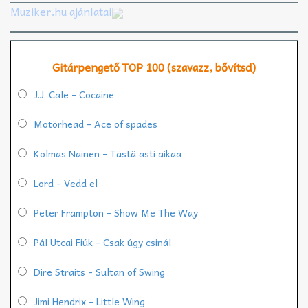
Muziker.hu ajánlatai
Gitárpengető TOP 100 (szavazz, bővítsd)
J.J. Cale - Cocaine
Motörhead - Ace of spades
Kolmas Nainen - Tästä asti aikaa
Lord - Vedd el
Peter Frampton - Show Me The Way
Pál Utcai Fiúk - Csak úgy csinál
Dire Straits - Sultan of Swing
Jimi Hendrix - Little Wing