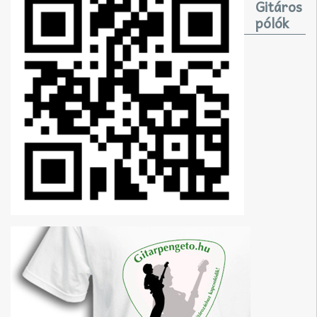
Gitáros
pólók