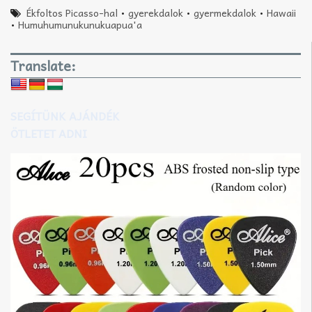
Ékfoltos Picasso-hal
•
gyerekdalok
•
gyermekdalok
•
Hawaii
•
Humuhumunukunukuapua'a
Translate:
SEGÍTÜNK AJÁNDÉK
ÖTLETET ADNI