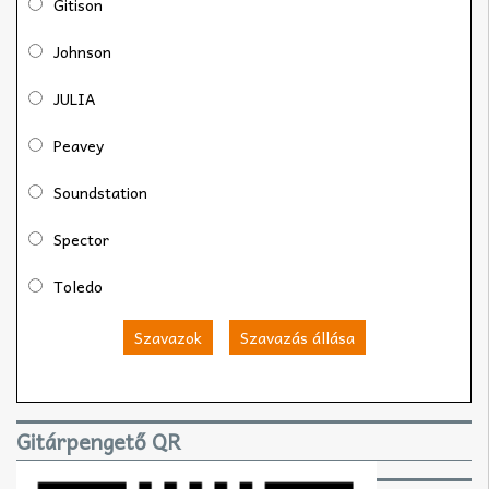
Gitison
Johnson
JULIA
Peavey
Soundstation
Spector
Toledo
Szavazok
Szavazás állása
Gitárpengető QR