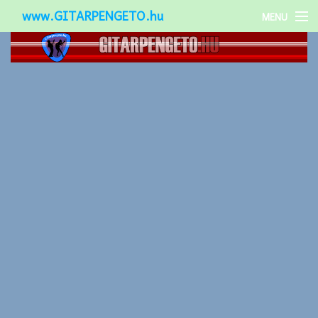
www.GITARPENGETO.hu
MENU
Népszerű-
Különleges-
Okos-gitárok
Gitár kiegészítők
Zenei stílusok
Gitár játék technikák
Gitáros lányok
Utcazenészek
Képek