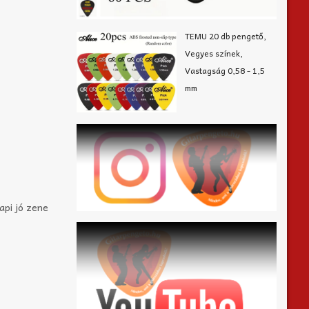
TEMU 20 db pengető,
Vegyes színek,
Vastagság 0,58 - 1,5
mm
api jó zene