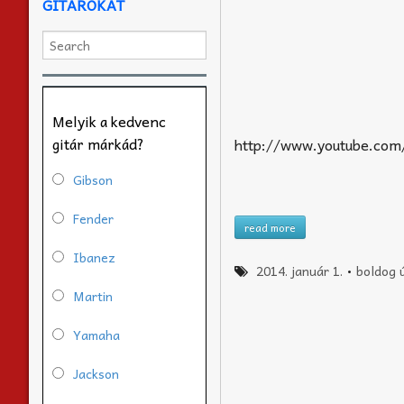
GITÁROKAT
Melyik a kedvenc
gitár márkád?
http://www.youtube.co
Gibson
Fender
read more
Ibanez
2014. január 1.
•
boldog ú
Martin
Yamaha
Jackson