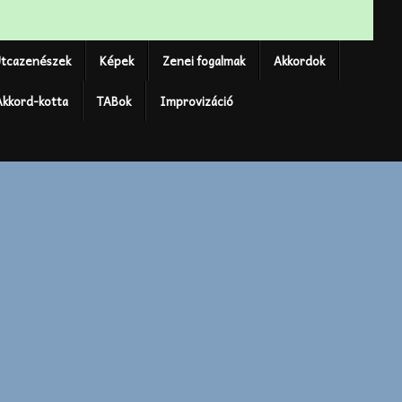
tcazenészek
Képek
Zenei fogalmak
Akkordok
Akkord-kotta
TABok
Improvizáció