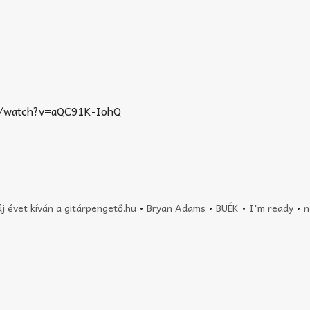
m/watch?v=aQC91K-IohQ
j évet kíván a gitárpengető.hu
•
Bryan Adams
•
BUÉK
•
I'm ready
•
n