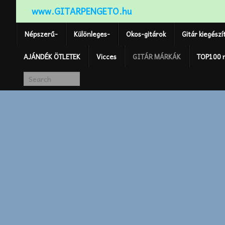
www.GITARPENGETO.hu
Népszerű-
Különleges-
Okos-gitárok
Gitár kiegészí
AJÁNDÉK ÖTLETEK
Vicces
GITÁR MÁRKÁK
TOP100 