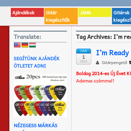
Ajándékok
Gitár
Játék
Gitárok
kiegészítők
kiegészí
Translate:
Tag Archives:
I’m re
I’m Ready
JAN
1
SEGÍTÜNK AJÁNDÉK
Gitárpengető
2014
ÖTLETET ADNI
Boldog 2014-es Új Évet K
Adamas számmal!
NÉZEGESS MÁRKÁS