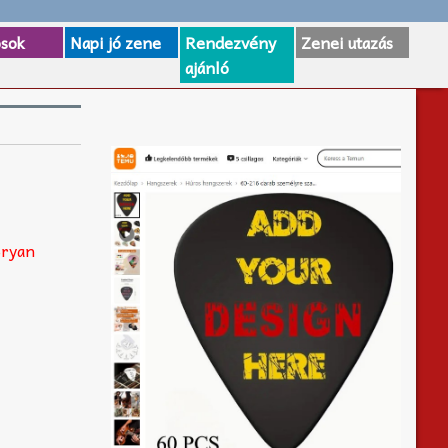
osok
Napi jó zene
Rendezvény
Zenei utazás
ajánló
Bryan