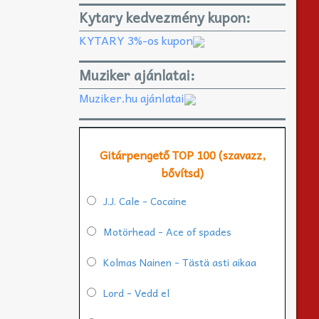
Kytary kedvezmény kupon:
KYTARY 3%-os kupon
Muziker ajánlatai:
Muziker.hu ajánlatai
Gitárpengető TOP 100 (szavazz,
bővítsd)
J.J. Cale - Cocaine
Motörhead - Ace of spades
Kolmas Nainen - Tästä asti aikaa
Lord - Vedd el