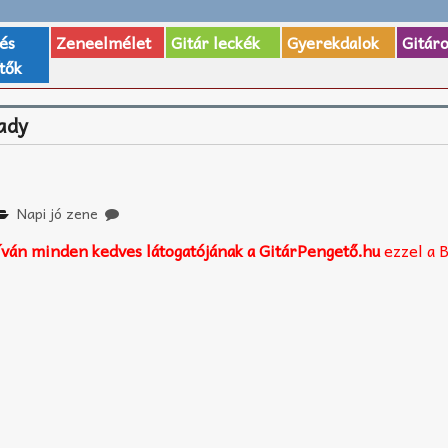
 és
Zeneelmélet
Gitár leckék
Gyerekdalok
Gitár
tők
ady
Napi jó zene
íván minden kedves látogatójának a GitárPengető.hu
ezzel a 