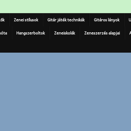
tők
Zenei stílusok
Gitár játék technikák
Gitáros lányok
U
nóta
Hangszerboltok
Zeneiskolák
Zeneszerzés alapjai