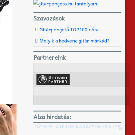
Szavazások
Gitárpengető TOP100 nóta
Melyik a kedvenc gitár márkád?
Partnereink
Alza hirdetés:
GYEREKJÁTÉKOK KARÁCSONYRA IS!