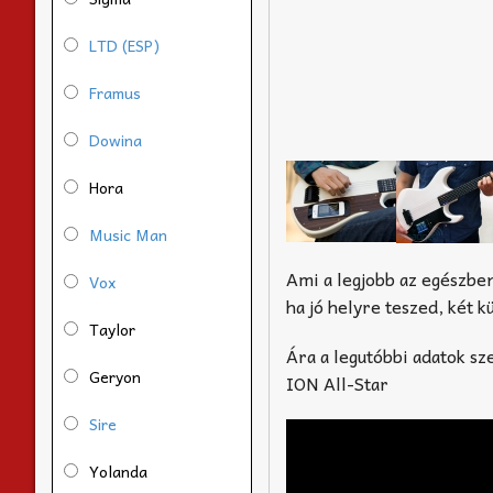
LTD (ESP)
Framus
Dowina
Hora
Music Man
Ami a legjobb az egészben,
Vox
ha jó helyre teszed, két 
Taylor
Ára a legutóbbi adatok sz
Geryon
ION All-Star
Sire
Yolanda