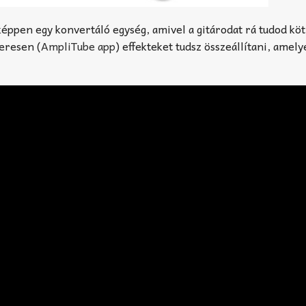
képpen egy konvertáló egység, amivel a gitárodat rá tudod kötn
veresen (
AmpliTube app
) effekteket tudsz összeállítani, amely