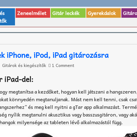
 és
Zeneelmélet
Gitár leckék
Gyerekdalok
Gitár
tők
k iPhone, iPod, iPad gitározásra
Gitárok és kiegészítők
1 Comment
r iPad-del:
hogy megtanítsa a kezdőket, hogyan kell játszani a hangszeren,
okat könnyedén megtanuljanak. Mást nem kell tenni, csak csa
hangszerhez” és meg kell nyitni a gTar app alkalmazást. Term
ég nyílik megtanulni akusztikus vagy basszusgitáron, vagy ak
 hangok milyensége az tableten lévő alkalmazástól függ.