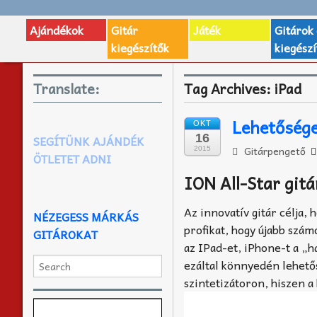
Ajándékok
Gitár
Játék
Gitárok
kiegészítők
kiegészí
Translate:
Tag Archives:
iPad
Lehetősége
OKT
16
SEGÍTÜNK AJÁNDÉK
Gitárpengető
2015
ÖTLETET ADNI
ION All-Star gitá
Az innovatív gitár célja, 
NÉZEGESS MÁRKÁS
profikat, hogy újabb szám
GITÁROKAT
az IPad-et, iPhone-t a „
ezáltal könnyedén lehetős
szintetizátoron, hiszen a