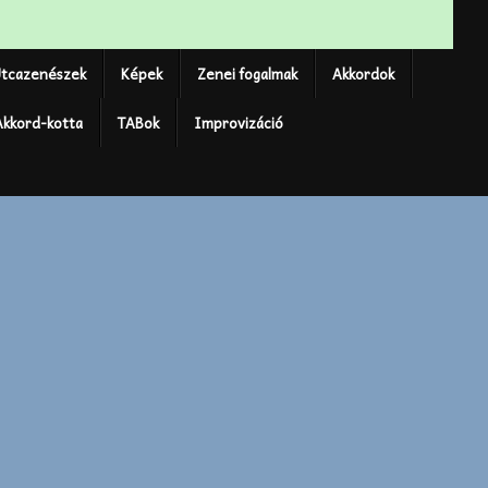
tcazenészek
Képek
Zenei fogalmak
Akkordok
Akkord-kotta
TABok
Improvizáció