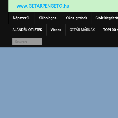
www.GITARPENGETO.hu
Népszerű-
Különleges-
Okos-gitárok
Gitár kiegészí
AJÁNDÉK ÖTLETEK
Vicces
GITÁR MÁRKÁK
TOP100 