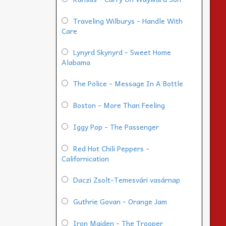
Traveling Wilburys - Handle With
Care
Lynyrd Skynyrd - Sweet Home
Alabama
The Police - Message In A Bottle
Boston - More Than Feeling
Iggy Pop - The Passenger
Red Hot Chili Peppers -
Californication
Daczi Zsolt-Temesvári vasárnap
Guthrie Govan - Orange Jam
Iron Maiden - The Trooper