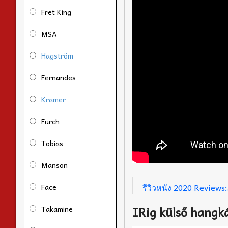
Fret King
MSA
Hagström
Fernandes
Kramer
Furch
Tobias
Manson
รีวิวหนัง 2020 Review
Face
IRig külső hangk
Takamine