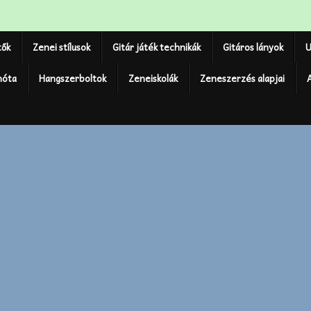
tők
Zenei stílusok
Gitár játék technikák
Gitáros lányok
U
nóta
Hangszerboltok
Zeneiskolák
Zeneszerzés alapjai