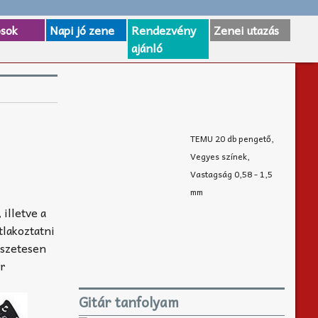
osok
Napi jó zene
Rendezvény
Zenei utazás
ajánló
TEMU 20 db pengető,
Vegyes színek,
Vastagság 0,58 - 1,5
mm
 illetve a
tlakoztatni
észetesen
ár
Gitár tanfolyam