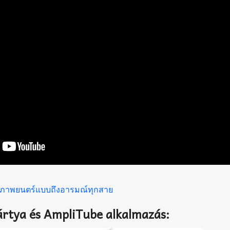
s:ภาพยนตร์แบบถึงอารมณ์ทุกสาย
ártya és AmpliTube alkalmazás: