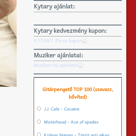
Kytary ajánlat:
Kytary kedvezmény kupon:
KYTARY 3%-os kupon
Muziker ajánlatai:
Muziker.hu ajánlatai
Gitárpengető TOP 100 (szavazz,
bővítsd)
J.J. Cale - Cocaine
Motörhead - Ace of spades
Kolmas Nainen - Tästä asti aikaa