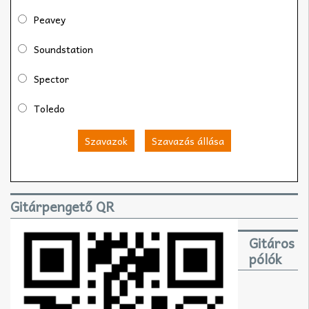
Peavey
Soundstation
Spector
Toledo
Szavazok
Szavazás állása
Gitárpengető QR
Gitáros
pólók