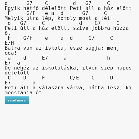
Akkord-kotta
d      G7    C        d   G7     C

Egyik hétfő délelőtt Peti áll a ház előtt

 F     G/F   e a  d      G7     C

TABok
Melyik útra lép, komoly most a tét

 d   G7     C           d    G7     C

Peti áll a ház előtt, szíve jobbra húzza 
Improvizáció
őt

 F    G/F    e    a  d     G7     C     
E/H

Balra van az iskola, esze súgja: menj 
oda!
 a    d     E7     a             h         
E7  a

De nehéz az iskolatáska, ilyen szép napos 
délelőtt

 C    D     F        C/E    C     D        
E7       a

Peti áll a válaszra várva, hátha lesz, ki 
megszánja őt
read more