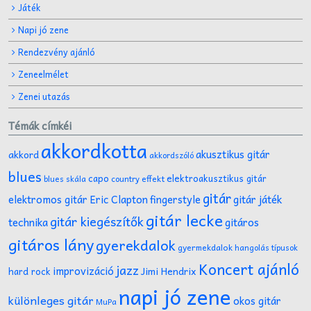
Játék
Napi jó zene
Rendezvény ajánló
Zeneelmélet
Zenei utazás
Témák címkéi
akkordkotta
akusztikus gitár
akkord
akkordszóló
blues
capo
elektroakusztikus gitár
effekt
blues skála
country
gitár
gitár játék
elektromos gitár
Eric Clapton
fingerstyle
gitár lecke
gitár kiegészítők
technika
gitáros
gitáros lány
gyerekdalok
gyermekdalok
hangolás típusok
Koncert ajánló
jazz
improvizáció
Jimi Hendrix
hard rock
napi jó zene
különleges gitár
okos gitár
MuPa