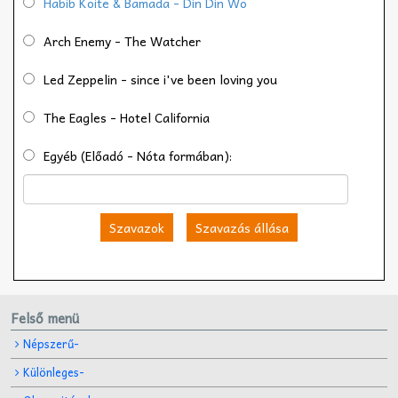
Habib Koite & Bamada - Din Din Wo
Arch Enemy - The Watcher
Led Zeppelin - since i've been loving you
The Eagles - Hotel California
Egyéb (Előadó - Nóta formában):
Szavazok
Szavazás állása
Felső menü
Népszerű-
Különleges-