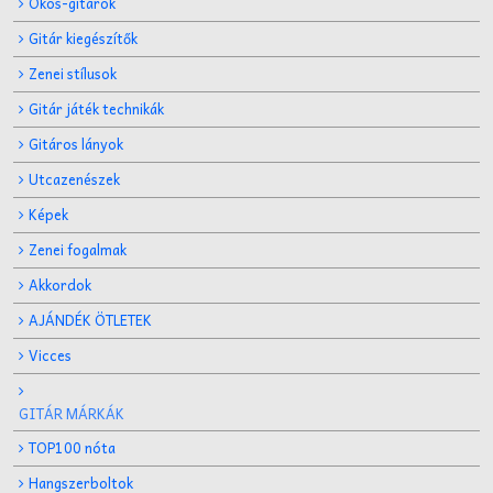
Okos-gitárok
Gitár kiegészítők
Zenei stílusok
Gitár játék technikák
Gitáros lányok
Utcazenészek
Képek
Zenei fogalmak
Akkordok
AJÁNDÉK ÖTLETEK
Vicces
GITÁR MÁRKÁK
TOP100 nóta
Hangszerboltok