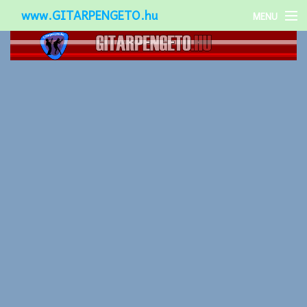
www.GITARPENGETO.hu
MENU
Népszerű-
Különleges-
Okos-gitárok
Gitár kiegészítők
Zenei stílusok
Gitár játék technikák
Gitáros lányok
Utcazenészek
Képek