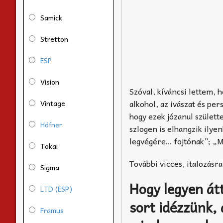
Samick
Stretton
ESP
Vision
Szóval, kíváncsi lettem,
alkohol, az ivászat és per
Vintage
hogy ezek józanul születt
Höfner
szlogen is elhangzik ilye
legvégére… fojtónak”; „Mi
Tokai
További vicces, italozásr
Sigma
Hogy legyen át
LTD (ESP)
sort idézzünk, 
Framus