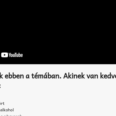
 ebben a témában. Akinek van kedv
:
ört
 alkohol