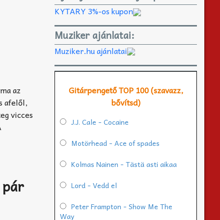
KYTARY 3%-os kupon
Muziker ajánlatai:
Muziker.hu ajánlatai
Gitárpengető TOP 100 (szavazz,
éma az
bővítsd)
s afelől,
teg vicces
J.J. Cale - Cocaine
A
Motörhead - Ace of spades
Kolmas Nainen - Tästä asti aikaa
 pár
Lord - Vedd el
Peter Frampton - Show Me The
Way