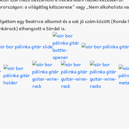
rországon: a világátlag kétszerese” vagy „Nem alkoholista va
gattam egy Beatrice albumot és a sok jó szám között (Ronda 
károck) elhangzott a Sördal is.