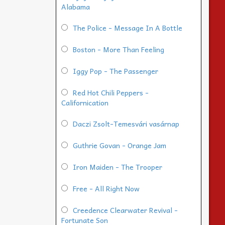
Alabama
The Police - Message In A Bottle
Boston - More Than Feeling
Iggy Pop - The Passenger
Red Hot Chili Peppers -
Californication
Daczi Zsolt-Temesvári vasárnap
Guthrie Govan - Orange Jam
Iron Maiden - The Trooper
Free - All Right Now
Creedence Clearwater Revival -
Fortunate Son