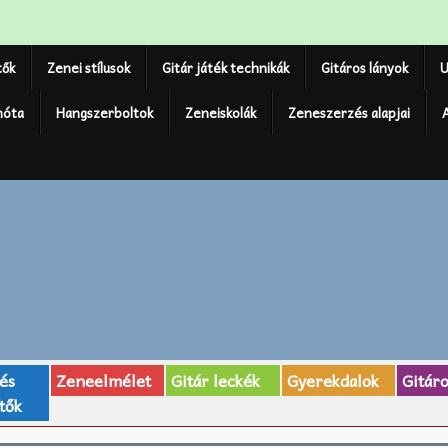
tők
Zenei stílusok
Gitár játék technikák
Gitáros lányok
U
nóta
Hangszerboltok
Zeneiskolák
Zeneszerzés alapjai
 és
Zeneelmélet
Gitár leckék
Gyerekdalok
Gitár
tők