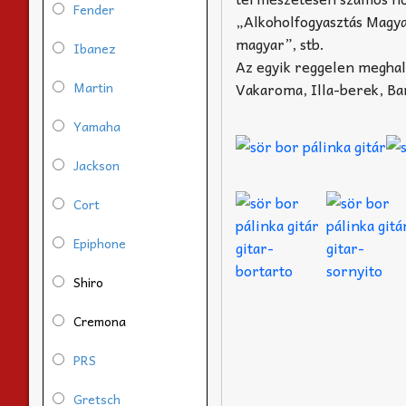
Fender
„Alkoholfogyasztás Magya
magyar”, stb.
Ibanez
Az egyik reggelen meghall
Martin
Vakaroma, Illa-berek, Ban
Yamaha
Jackson
Cort
Epiphone
Shiro
Cremona
PRS
Gretsch