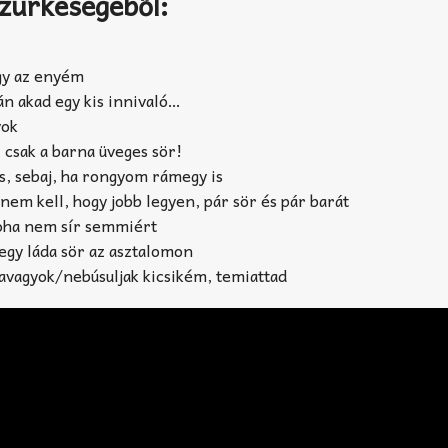
zürkeségéből:
m
gy az enyém
án akad egy kis innivaló…
yok
csak a barna üveges sör!
 is, sebaj, ha rongyom rámegy is
 nem kell, hogy jobb legyen, pár sör és pár barát
soha nem sír semmiért
egy láda sör az asztalomon
davagyok/nebúsuljak kicsikém, temiattad