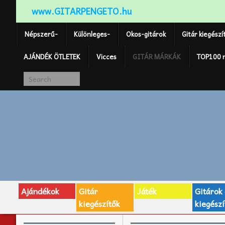
www.GITARPENGETO.hu
Népszerű-
Különleges-
Okos-gitárok
Gitár kiegészí
AJÁNDÉK ÖTLETEK
Vicces
GITÁR MÁRKÁK
TOP100 
Ajándékok
Gitár
Játék
Gitárok
kiegészítők
kiegészí