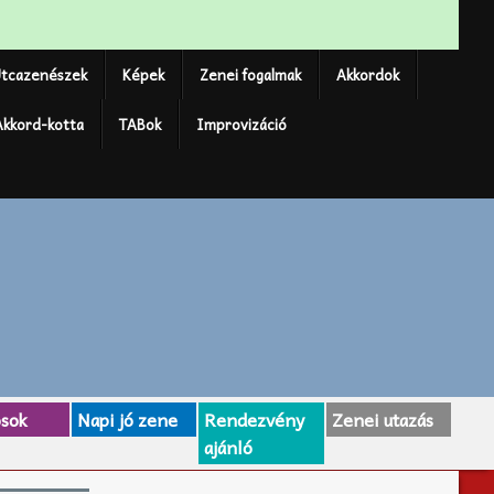
tcazenészek
Képek
Zenei fogalmak
Akkordok
Akkord-kotta
TABok
Improvizáció
osok
Napi jó zene
Rendezvény
Zenei utazás
ajánló