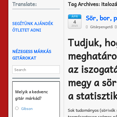
Translate:
Tag Archives:
italoz
Sör, bor, p
ÁPR
4
SEGÍTÜNK AJÁNDÉK
Gitárpengető
2015
ÖTLETET ADNI
Tudjuk, ho
NÉZEGESS MÁRKÁS
meghatároz
GITÁROKAT
az iszogatá
megy a sör
a statiszti
Melyik a kedvenc
gitár márkád?
Gibson
Sok tudományos (sörivók 
természetesen számos nő