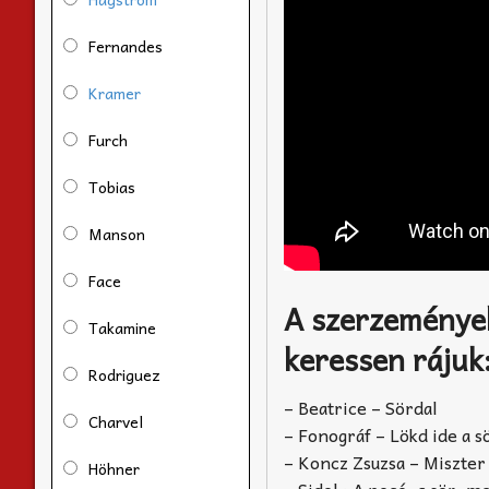
Fernandes
Kramer
Furch
Tobias
Manson
Face
A szerzemények
Takamine
keressen rájuk
Rodriguez
– Beatrice – Sördal
Charvel
– Fonográf – Lökd ide a s
– Koncz Zsuzsa – Miszter
Höhner