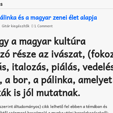
ás
álinka és a magyar zenei élet alapja
Gitár kiegészítők
1 Comment
gy a magyar kultúra
ó része az ivászat, (foko
s, italozás, piálás, vedelés
, a bor, a pálinka, amelyet
kák is jól mutatnak.
szerint áltudományos) cikk lelhető fel ebben a témában és
ktől származó beszámoló a munka utáni hazaérkezésekről: