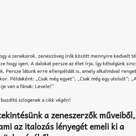
 hogy a zenekarok, zeneszöveg írók között mennyire kedvelt t
sze hogy igen. A dalokat persze az élet írja, így kétségünk sinc
ek. Persze látunk erre ellenpéldát is, amely alkalmával renge
nkor. Példaként: „Csak még egyet”; „Csak még egy utolsót”; „
je van a fának: Levele!”
a buzdító szlogenek a cikk végén!
tekintésünk a zeneszerzők műveiből,
ami az italozás lényegét emeli ki a