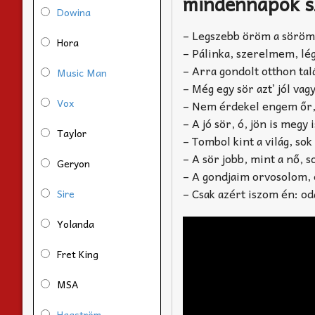
mindennapok s
Dowina
– Legszebb öröm a sörö
Hora
– Pálinka, szerelmem, lé
– Arra gondolt otthon tal
Music Man
– Még egy sör azt’ jól vag
Vox
– Nem érdekel engem őr, 
– A jó sör, ó, jön is megy
Taylor
– Tombol kint a világ, sok
– A sör jobb, mint a nő, 
Geryon
– A gondjaim orvosolom, 
– Csak azért iszom én: o
Sire
Yolanda
Fret King
MSA
Hagström