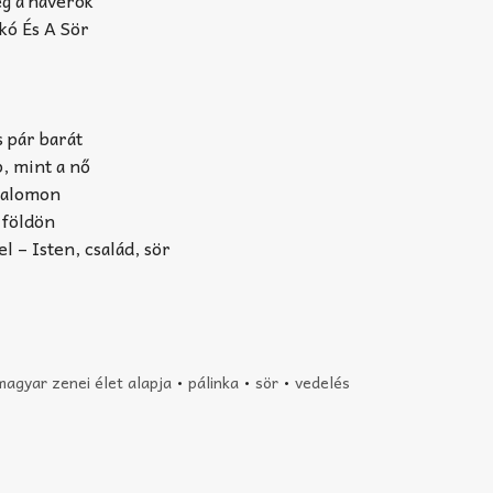
eg a haverok
kó És A Sör
s pár barát
, mint a nő
ztalomon
 földön
l – Isten, család, sör
magyar zenei élet alapja
•
pálinka
•
sör
•
vedelés