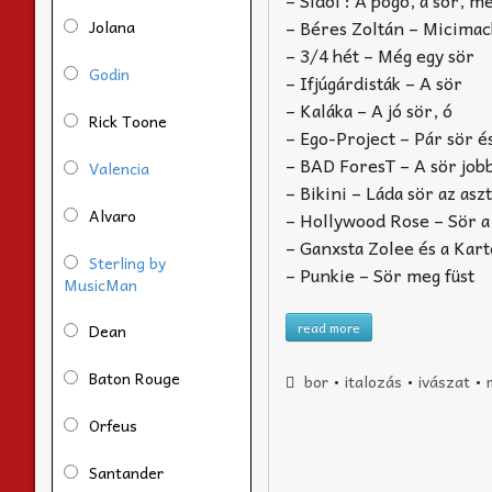
– Sidol : A pogó, a sör, m
– Béres Zoltán – Micimac
Jolana
– 3/4 hét – Még egy sör
Godin
– Ifjúgárdisták – A sör
– Kaláka – A jó sör, ó
Rick Toone
– Ego-Project – Pár sör é
– BAD ForesT – A sör jobb
Valencia
– Bikini – Láda sör az as
Alvaro
– Hollywood Rose – Sör a
– Ganxsta Zolee és a Karte
Sterling by
– Punkie – Sör meg füst
MusicMan
read more
Dean
Baton Rouge
bor
•
italozás
•
ivászat
•
Orfeus
Santander