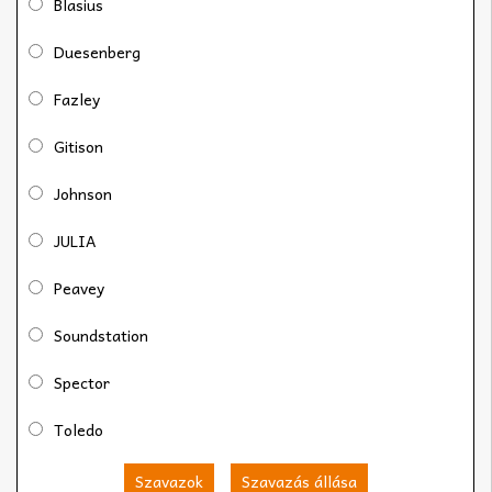
Blasius
Duesenberg
Fazley
Gitison
Johnson
JULIA
Peavey
Soundstation
Spector
Toledo
Szavazok
Szavazás állása