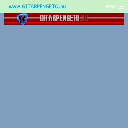
www.GITARPENGETO.hu
MENU
Népszerű-
Különleges-
Okos-gitárok
Gitár kiegészítők
Zenei stílusok
Gitár játék technikák
Gitáros lányok
Utcazenészek
Képek