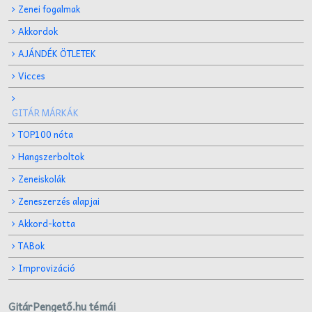
Zenei fogalmak
Akkordok
AJÁNDÉK ÖTLETEK
Vicces
GITÁR MÁRKÁK
TOP100 nóta
Hangszerboltok
Zeneiskolák
Zeneszerzés alapjai
Akkord-kotta
TABok
Improvizáció
GitárPengető.hu témái