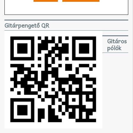
Gitárpengető QR
Gitáros
pólók