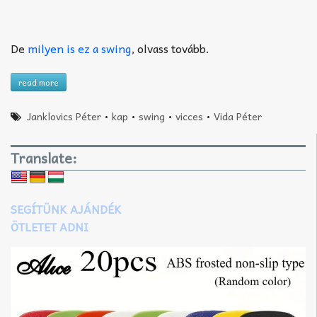
De
milyen is ez a swing
, olvass tovább.
read more
Janklovics Péter
•
kap
•
swing
•
vicces
•
Vida Péter
Translate:
SEGÍTÜNK AJÁNDÉK
ÖTLETET ADNI