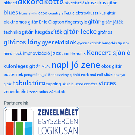
akkordkotta
akusztikus gitár
akkord
akkordszóló
blues
capo
elektroakusztikus gitár
effekt
blues skála
country
gitár
gitár játék
elektromos gitár
Eric Clapton
fingerstyle
gitár lecke
gitár kiegészítők
technika
gitáros
gitáros lány
gyerekdalok
gyermekdalok
hangolás típusok
Koncert ajánló
jazz
improvizáció
Jimi Hendrix
hard rock
napi jó zene
különleges gitár
okos gitár
MuPa
patternek
slide
Rendezvény ajánló
rock and roll
pengetés ujjal
spanyol
tabulatúra
vicces
tapping
utcazenész
ukulele
gitár
zeneelmélet
zárlatok
zenei stílus
Partnereink