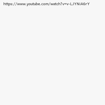
Akkord-kotta
https://www.youtube.com/watch?v=v-LJYNiA6rY
TABok
Improvizáció