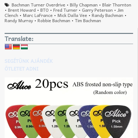
Bachman Turner Overdrive
•
Billy Chapman
•
Blair Thornton
•
Brent Howard
•
BTO
•
Fred Turner
•
Garry Peterson
•
Jim
Clench
•
Marc LaFrance
•
Mick Dalla Vee
•
Randy Bachman
•
Randy Murray
•
Robbie Bachman
•
Tim Bachman
Translate:
SEGÍTÜNK AJÁNDÉK
ÖTLETET ADNI