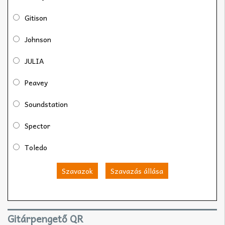
Gitison
Johnson
JULIA
Peavey
Soundstation
Spector
Toledo
Szavazok
Szavazás állása
Gitárpengető QR