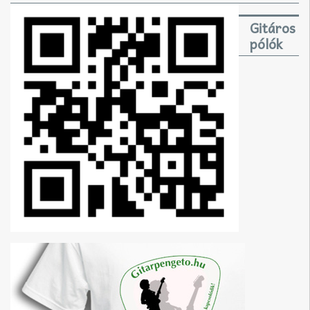
Gitáros
pólók