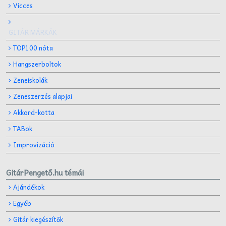
Vicces
GITÁR MÁRKÁK
TOP100 nóta
Hangszerboltok
Zeneiskolák
Zeneszerzés alapjai
Akkord-kotta
TABok
Improvizáció
GitárPengető.hu témái
Ajándékok
Egyéb
Gitár kiegészítők