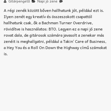
Akkord-kotta
Gitárpengető
Napi jó zene
A régi zenék között bőven hallhatunk jót, például ezt is.
TABok
Ilyen zenét egy kreatív és összeszokott csapattól
hallhatunk csak, ők a Bachman Turner Overdrive,
Improvizáció
rövidítve is használatos: BTO. Legyen ez a napi jó zene
rovat dala, de gitárosok számára javasolt a zenekar más
zenéit is meghallgatni, például a Takin’ Care of Business,
a Hey You és a Roll On Down the Highway című számokat
is.