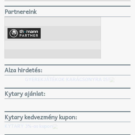
Partnereink
Alza hirdetés:
GYEREKJÁTÉKOK KARÁCSONYRA IS!
Kytary ajánlat:
Kytary kedvezmény kupon:
KYTARY 3%-os kupon