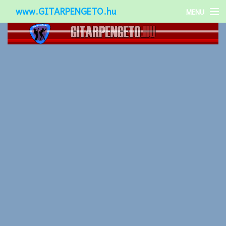
www.GITARPENGETO.hu
MENU
Népszerű-
Különleges-
Okos-gitárok
Gitár kiegészítők
Zenei stílusok
Gitár játék technikák
Gitáros lányok
Utcazenészek
Képek