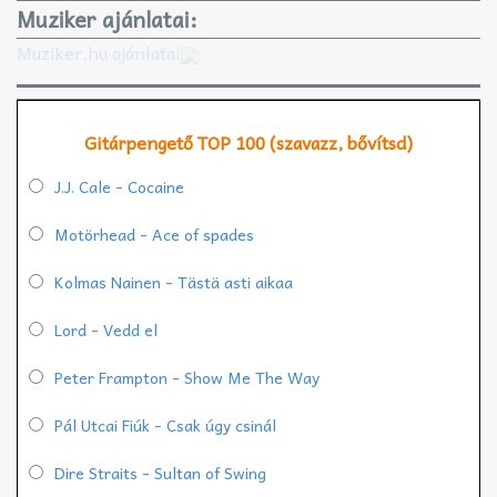
Muziker ajánlatai:
Muziker.hu ajánlatai
Gitárpengető TOP 100 (szavazz, bővítsd)
J.J. Cale - Cocaine
Motörhead - Ace of spades
Kolmas Nainen - Tästä asti aikaa
Lord - Vedd el
Peter Frampton - Show Me The Way
Pál Utcai Fiúk - Csak úgy csinál
Dire Straits - Sultan of Swing