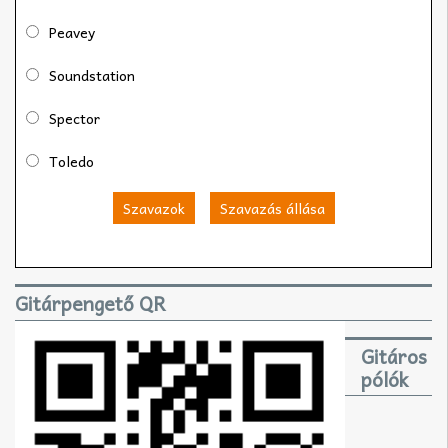
Peavey
Soundstation
Spector
Toledo
Szavazok
Szavazás állása
Gitárpengető QR
Gitáros
pólók