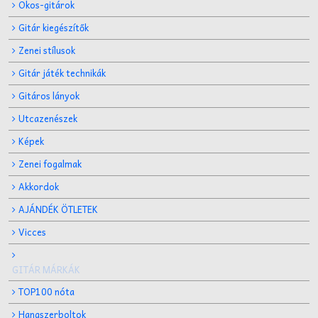
Okos-gitárok
Gitár kiegészítők
Zenei stílusok
Gitár játék technikák
Gitáros lányok
Utcazenészek
Képek
Zenei fogalmak
Akkordok
AJÁNDÉK ÖTLETEK
Vicces
GITÁR MÁRKÁK
TOP100 nóta
Hangszerboltok