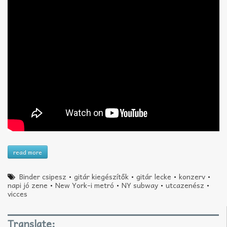
read more
Binder csipesz
•
gitár kiegészítők
•
gitár lecke
•
konzerv
•
napi jó zene
•
New York-i metró
•
NY subway
•
utcazenész
•
vicces
Translate: