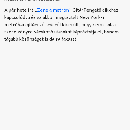
Akkord-kotta
A pár hete írt „
Zene a metrón
” GitárPengető cikkhez
TABok
kapcsolódva és az akkor magasztalt New York-i
metróban gitározó srácról kiderült, hogy nem csak a
Improvizáció
szerelvényre várakozó utasokat kápráztatja el, hanem
tágabb közönséget is dalra fakaszt.