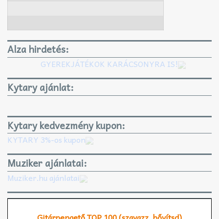
Alza hirdetés:
GYEREKJÁTÉKOK KARÁCSONYRA IS!
Kytary ajánlat:
Kytary kedvezmény kupon:
KYTARY 3%-os kupon
Muziker ajánlatai:
Muziker.hu ajánlatai
Gitárpengető TOP 100 (szavazz, bővítsd)