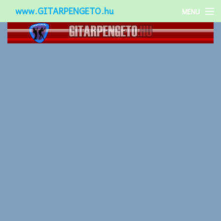
www.GITARPENGETO.hu
MENU
Népszerű-
Különleges-
Okos-gitárok
Gitár kiegészítők
Zenei stílusok
Gitár játék technikák
Gitáros lányok
Utcazenészek
Képek