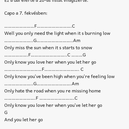
Capo a 7. fekvésben:
……………………F……………………….C
Well you only need the light when it s burning low
…………………..G………………………..Am
Only miss the sun when it s starts to snow
……………….F………………………..C ………G
Only know you love her when you let her go
…………………………F………………………. C
Only know you’ve been high when you’re feeling low
…………………..G……………………….Am
Only hate the road when you re missing home
…………………….F ……………………….C
Only know you love her when you’ve let her go
G
And you let her go