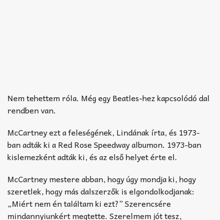
Nem tehettem róla. Még egy Beatles-hez kapcsolódó dal
rendben van.
McCartney ezt a feleségének, Lindának írta, és 1973-
ban adták ki a Red Rose Speedway albumon. 1973-ban
kislemezként adták ki, és az első helyet érte el.
McCartney mestere abban, hogy úgy mondja ki, hogy
szeretlek, hogy más dalszerzők is elgondolkodjanak:
„Miért nem én találtam ki ezt?” Szerencsére
mindannyiunkért megtette. Szerelmem jót tesz,