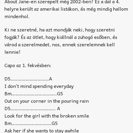
About Jane-en szerepelt még 2002-ben? Ez a dal a 4.
helyre került az amerikai listákon, és még mindig hallom
mindenhol.
Ki ne szeretné, ha azt mondják neki, hogy szeretni
fogják? És az ötlet, hogy kiállnál a zuhogó esőben, és
várod a szerelmedet, nos, ennek szerelemnek kell
lennie!
Capo az 1. fekvésben:
D5…………………………A
I don’t mind spending everyday
Bm……………………………..G5
Out on your corner in the pouring rain
D5…………………………….. A
Look for the girl with the broken smile
Bm………………………….G5
Ask her if she wants to stay awhile