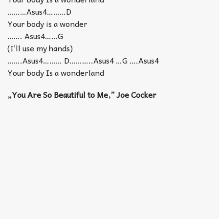
………Asus4………D
Your body is a wonder
……. Asus4……G
(I’ll use my hands)
…….Asus4……… D………..Asus4 …G ….Asus4
Your body Is a wonderland
„You Are So Beautiful to Me,” Joe Cocker