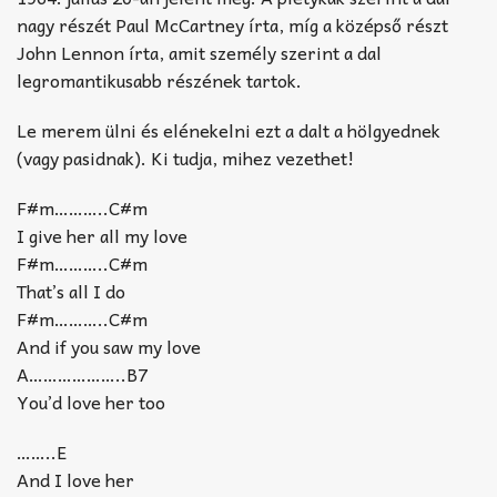
nagy részét Paul McCartney írta, míg a középső részt
John Lennon írta, amit személy szerint a dal
legromantikusabb részének tartok.
Le merem ülni és elénekelni ezt a dalt a hölgyednek
(vagy pasidnak). Ki tudja, mihez vezethet!
F#m………..C#m
I give her all my love
F#m………..C#m
That’s all I do
F#m………..C#m
And if you saw my love
A………………..B7
You’d love her too
……..E
And I love her