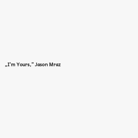
„I’m Yours,” Jason Mraz