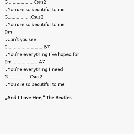
G ……………….Csus2
..You are so beautiful to me
G………………Csus2
..You are so beautiful to me
Dm
..Can’t you see
C……………………….B7
..You’re everything I’ve hoped for
Em……………….. A7
..You’re everything I need
G……………. Csus2
..You are so beautiful to me
„And I Love Her,” The Beatles