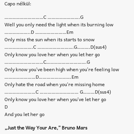
Capo nélkül:
…………………………C …………………….G
Well you only need the light when its burning low
………………..D ……………………Em
Only miss the sun when its starts to snow
………………….C ……………………….G……….D(sus4)
Only know you love her when you let her go
…………………………C………………………….G
Only know you’ve been high when you’re feeling low
……………………D…………………….Em
Only hate the road when you’re missing home
……………………C ………………………… G………D(sus4)
Only know you love her when you’ve let her go
D
And you let her go
„Just the Way Your Are,” Bruno Mars