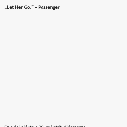
„Let Her Go,” – Passenger
Ez a dal elérte a 20-as listát világszerte.