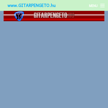
www.GITARPENGETO.hu
MENU
Népszerű-
Különleges-
Okos-gitárok
Gitár kiegészítők
Zenei stílusok
Gitár játék technikák
Gitáros lányok
Utcazenészek
Képek