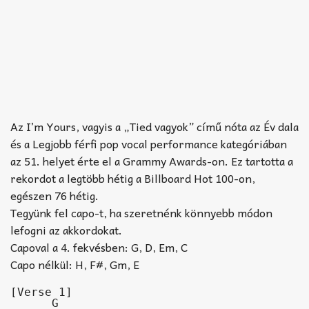
Az I’m Yours, vagyis a „Tied vagyok” című nóta az Év dala
és a Legjobb férfi pop vocal performance kategóriában
az 51. helyet érte el a Grammy Awards-on. Ez tartotta a
rekordot a legtöbb hétig a Billboard Hot 100-on,
egészen 76 hétig.
Tegyünk fel capo-t, ha szeretnénk könnyebb módon
lefogni az akkordokat.
Capoval a 4. fekvésben: G, D, Em, C
Capo nélkül: H, F#, Gm, E
[Verse 1]

      G
