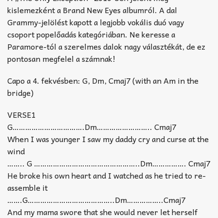
kislemezként a Brand New Eyes albumról. A dal
Grammy-jelölést kapott a legjobb vokális duó vagy
csoport popelőadás kategóriában. Ne keresse a
Paramore-tól a szerelmes dalok nagy választékát, de ez
pontosan megfelel a számnak!
Capo a 4. fekvésben: G, Dm, Cmaj7 (with an Am in the
bridge)
VERSE1
G…………………………….Dm…………………….. Cmaj7
When I was younger I saw my daddy cry and curse at the
wind
…….. G …………………………………………..Dm……………. Cmaj7
He broke his own heart and I watched as he tried to re-
assemble it
…….G…………………………………..Dm……………..Cmaj7
And my mama swore that she would never let herself