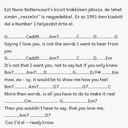
Ezt Nuno Bettencourt’s kicsit trükkösen játssza, de lehet
simán „reszelni” is negyedekkel. Ez az 1991-ben kiadott
dal a Number 1 helyezést érte el.
G……………Cadd9……..Am7…………..C………..D…………..G
Saying I love you, is not the words I want to hear from
you
G……………Cadd9……..Am7…………..C………..D…….Em
It’s not that I want you, not to say but if you only knew
Bm7……….Am7……D…………………G………..D/F#………Em
How, ea – sy, it would be to show me how you feel
Bm7…………Am7…………D7 ………………G7…………….C
More than words, is all you have to do to make it real
…………….Cm…………………. G………………..Em7
Then you wouldn’t have to say, that you love me,
…………Am7 …………D7
‘Cos I’d al – ready know