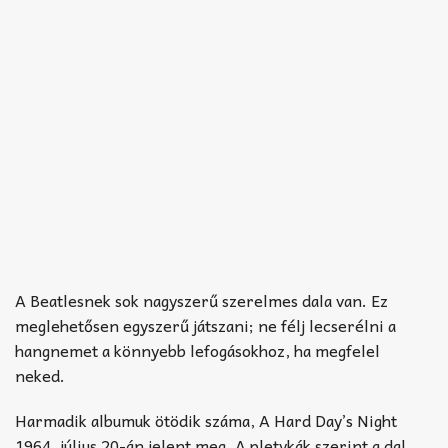
A Beatlesnek sok nagyszerű szerelmes dala van. Ez
meglehetősen egyszerű játszani; ne félj lecserélni a
hangnemet a könnyebb lefogásokhoz, ha megfelel
neked.
Harmadik albumuk ötödik száma, A Hard Day’s Night
1964. július 20-án jelent meg. A pletykák szerint a dal