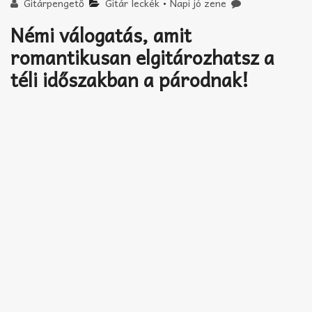
Akkord-kotta
Gitárpengető
Gitár leckék
•
Napi jó zene
Némi válogatás, amit
TABok
romantikusan elgitározhatsz a
Improvizáció
téli időszakban a párodnak!