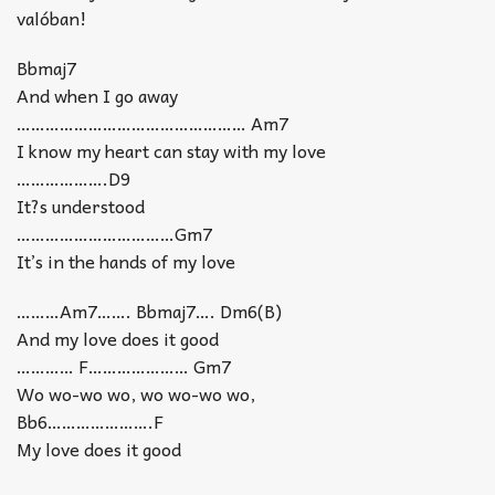
valóban!
Bbmaj7
And when I go away
………………………………………… Am7
I know my heart can stay with my love
……………….D9
It?s understood
……………………………Gm7
It’s in the hands of my love
………Am7……. Bbmaj7…. Dm6(B)
And my love does it good
………… F………………… Gm7
Wo wo-wo wo, wo wo-wo wo,
Bb6………………….F
My love does it good