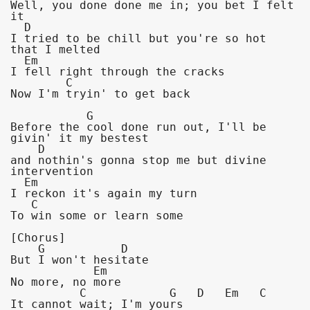
Well, you done done me in; you bet I felt 
it

  D

I tried to be chill but you're so hot 
that I melted

  Em

I fell right through the cracks

        C

Now I'm tryin' to get back

           G

Before the cool done run out, I'll be 
givin' it my bestest

    D

and nothin's gonna stop me but divine 
intervention

  Em

I reckon it's again my turn

   C

[Chorus]

    G           D

But I won't hesitate

            Em

No more, no more

          C            G   D   Em   C
