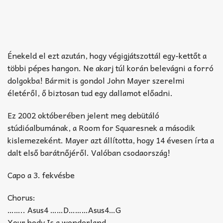
Énekeld el ezt azután, hogy végigjátszottál egy-kettőt a
többi pépes hangon. Ne akarj túl korán belevágni a forró
dolgokba! Bármit is gondol John Mayer szerelmi
életéről, ő biztosan tud egy dallamot előadni.
Ez 2002 októberében jelent meg debütáló
stúdióalbumának, a Room for Squaresnek a második
kislemezeként. Mayer azt állította, hogy 14 évesen írta a
dalt első barátnőjéről. Valóban csodaország!
Capo a 3. fekvésbe
Chorus:
…….. Asus4 ……D………Asus4…G
Your body Is a wonderland