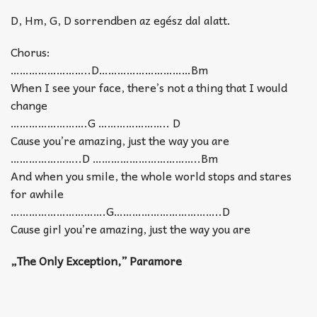
D, Hm, G, D sorrendben az egész dal alatt.
Chorus:
……………………..D…………………………Bm
When I see your face, there’s not a thing that I would
change
…………………….G ………………….. D
Cause you’re amazing, just the way you are
…………………..D ……………………………..Bm
And when you smile, the whole world stops and stares
for awhile
………………………….G……………………………..D
Cause girl you’re amazing, just the way you are
„The Only Exception,” Paramore