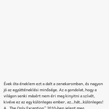
Évek óta éneklem ezt a dalt a zenekaromban, és nagyon
jó az együtténeklési minősége. Az a gondolat, hogy a
világon senki másért nem éri meg kinyitni a szívét,
kivéve ez az egy különleges ember, az…hát…különleges!
A „The Only Exception” 2010-ben jelent meg