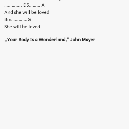
………….. D5……… A
And she will be loved
Bm………….G
She will be loved
„Your Body Is a Wonderland,” John Mayer