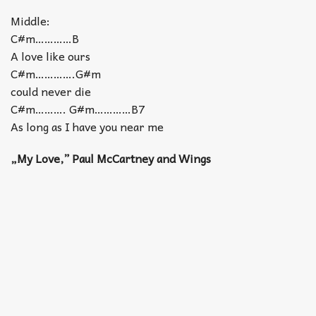
Middle:
C#m…………B
A love like ours
C#m………….G#m
could never die
C#m………. G#m…………B7
As long as I have you near me
„My Love,” Paul McCartney and Wings