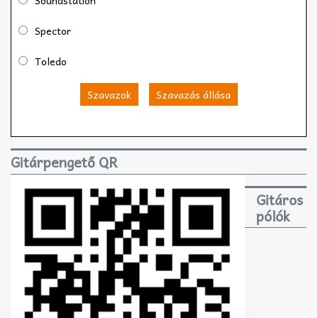
Spector
Toledo
Szavazok
Szavazás állása
Gitárpengető QR
Gitáros
pólók