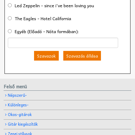
Led Zeppelin - since i've been loving you
The Eagles - Hotel California
Egyéb (Előadó - Nóta formában):
Szavazok
Szavazás állása
Felső menü
Népszerű-
Különleges-
Okos-gitárok
Gitár kiegészítők
Zenei stílusok