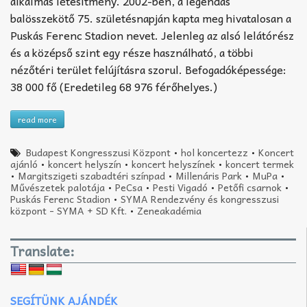
alkalmas létesítmény. 2002-ben, a legendás
balösszekötő 75. születésnapján kapta meg hivatalosan a
Puskás Ferenc Stadion nevet. Jelenleg az alsó lelátórész
és a középső szint egy része használható, a többi
nézőtéri terület felújításra szorul. Befogadóképessége:
38 000 fő (Eredetileg 68 976 férőhelyes.)
read more
Budapest Kongresszusi Központ
•
hol koncertezz
•
Koncert
ajánló
•
koncert helyszín
•
koncert helyszínek
•
koncert termek
•
Margitszigeti szabadtéri színpad
•
Millenáris Park
•
MuPa
•
Művészetek palotája
•
PeCsa
•
Pesti Vigadó
•
Petőfi csarnok
•
Puskás Ferenc Stadion
•
SYMA Rendezvény és kongresszusi
központ - SYMA + SD Kft.
•
Zeneakadémia
Translate:
SEGÍTÜNK AJÁNDÉK