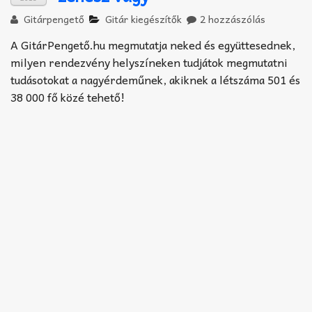
Akkord-kotta
Gitárpengető
Gitár kiegészítők
2 hozzászólás
TABok
A GitárPengető.hu megmutatja neked és együttesednek,
milyen rendezvény helyszíneken tudjátok megmutatni
Improvizáció
tudásotokat a nagyérdeműnek, akiknek a létszáma 501 és
38 000 fő közé tehető!