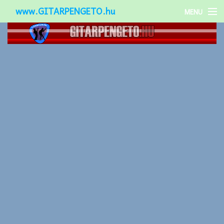
www.GITARPENGETO.hu
MENU
Népszerű-
Különleges-
Okos-gitárok
Gitár kiegészítők
Zenei stílusok
Gitár játék technikák
Gitáros lányok
Utcazenészek
Képek