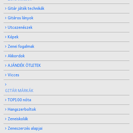
Gitár játék technikák
Gitáros lányok
Utcazenészek
Képek
Zenei fogalmak
Akkordok
AJÁNDÉK ÖTLETEK
Vicces
GITÁR MÁRKÁK
TOP100 nóta
Hangszerboltok
Zeneiskolák
Zeneszerzés alapjai