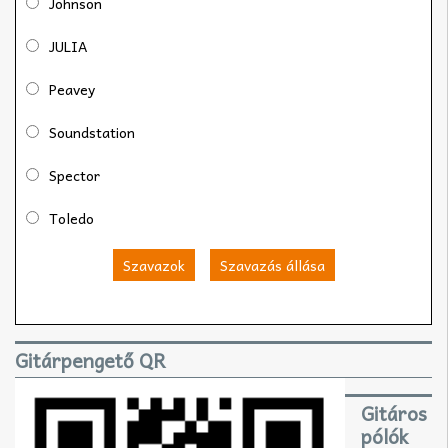
Johnson
JULIA
Peavey
Soundstation
Spector
Toledo
Szavazok
Szavazás állása
Gitárpengető QR
Gitáros
pólók