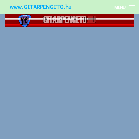
www.GITARPENGETO.hu
MENU
Népszerű-
Különleges-
Okos-gitárok
Gitár kiegészítők
Zenei stílusok
Gitár játék technikák
Gitáros lányok
Utcazenészek
Képek