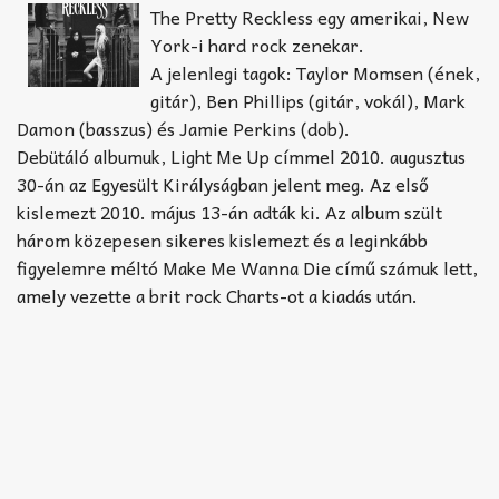
Akkord-kotta
The Pretty Reckless egy amerikai, New
York-i hard rock zenekar.
TABok
A jelenlegi tagok: Taylor Momsen (ének,
gitár), Ben Phillips (gitár, vokál), Mark
Improvizáció
Damon (basszus) és Jamie Perkins (dob).
Debütáló albumuk, Light Me Up címmel 2010. augusztus
30-án az Egyesült Királyságban jelent meg. Az első
kislemezt 2010. május 13-án adták ki. Az album szült
három közepesen sikeres kislemezt és a leginkább
figyelemre méltó Make Me Wanna Die című számuk lett,
amely vezette a brit rock Charts-ot a kiadás után.