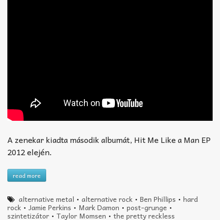
A zenekar kiadta második albumát, Hit Me Like a Man EP
2012 elején.
read more
alternative metal
•
alternative rock
•
Ben Phillips
•
hard
rock
•
Jamie Perkins
•
Mark Damon
•
post-grunge
•
szintetizátor
•
Taylor Momsen
•
the pretty reckless