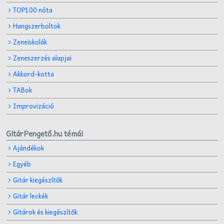
TOP100 nóta
Hangszerboltok
Zeneiskolák
Zeneszerzés alapjai
Akkord-kotta
TABok
Improvizáció
GitárPengető.hu témái
Ajándékok
Egyéb
Gitár kiegészítők
Gitár leckék
Gitárok és kiegészítők