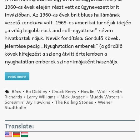
1960-as évek elején részt vett az úgynevezett brit
invázióban. Az 1960-as évek brit blues hullámának
vezető zenekara volt. 1969-es amerikai turnéjuk idején
„a világ legjobb rock and roll-együttese” néven
hivatkoztak rájuk. Nevük fordítása: Gördülő Kövek,
jelentése pedig „Nyughatatlan emberek” (a gördülő
kövek kifejezést a szleng átvitt értelemben a
nyughatatlan emberek szinonimájaként használja.
read more
Bécs
•
Bo Diddley
•
Chuck Berry
•
Howlin' Wolf
•
Keith
Richards
•
Larry Williams
•
Mick Jagger
•
Muddy Waters
•
Screamin' Jay Hawkins
•
The Rolling Stones
•
Wiener
Stadthalle
Translate: