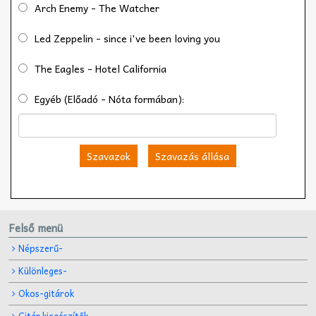
Arch Enemy - The Watcher
Led Zeppelin - since i've been loving you
The Eagles - Hotel California
Egyéb (Előadó - Nóta formában):
Szavazok
Szavazás állása
Felső menü
Népszerű-
Különleges-
Okos-gitárok
Gitár kiegészítők