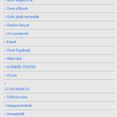
Zenei stílusok
Gitár játék technikák
Gitáros lányok
Utcazenészek
Képek
Zenei fogalmak
Akkordok
AJÁNDÉK ÖTLETEK
Vicces
GITÁR MÁRKÁK
TOP100 nóta
Hangszerboltok
Zeneiskolák