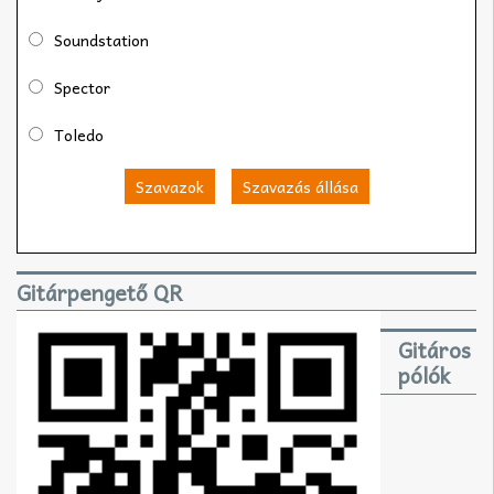
Soundstation
Spector
Toledo
Szavazok
Szavazás állása
Gitárpengető QR
Gitáros
pólók