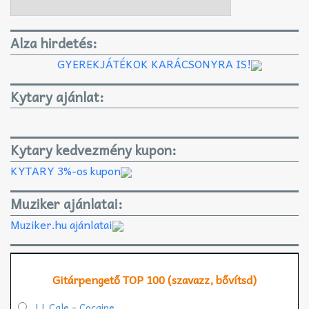
Alza hirdetés:
GYEREKJÁTÉKOK KARÁCSONYRA IS!
Kytary ajánlat:
Kytary kedvezmény kupon:
KYTARY 3%-os kupon
Muziker ajánlatai:
Muziker.hu ajánlatai
Gitárpengető TOP 100 (szavazz, bővítsd)
J.J. Cale - Cocaine