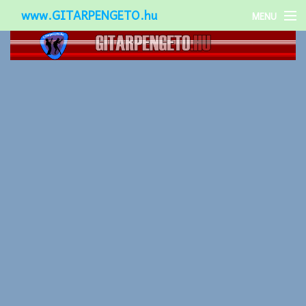
www.GITARPENGETO.hu
MENU
Népszerű-
Különleges-
Okos-gitárok
Gitár kiegészítők
Zenei stílusok
Gitár játék technikák
Gitáros lányok
Utcazenészek
Képek