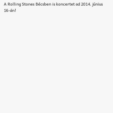
Akkord-kotta
A Rolling Stones Bécsben is koncertet ad 2014. június
16-án!
TABok
Improvizáció