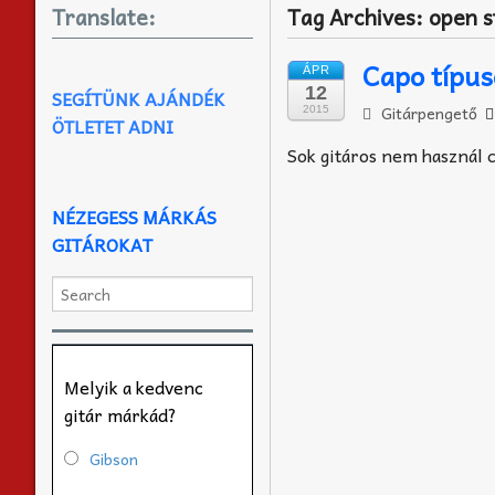
Translate:
Tag Archives:
open s
Capo típus
ÁPR
12
SEGÍTÜNK AJÁNDÉK
Gitárpengető
2015
ÖTLETET ADNI
Sok gitáros nem használ c
NÉZEGESS MÁRKÁS
GITÁROKAT
Melyik a kedvenc
gitár márkád?
Gibson