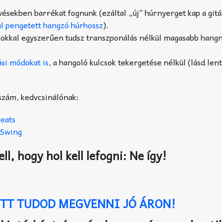
ésekben barrékat fognunk (ezáltal „új” húrnyerget kap a gitá
ül pengetett hangzó húrhossz
).
sokkal egyszerűen tudsz transzponálás nélkül magasabb han
si módokat is
, a hangoló kulcsok tekergetése nélkül (lásd le
 szám, kedvcsinálónak:
beats
f Swing
l, hogy hol kell lefogni: Ne így!
ITT TUDOD MEGVENNI JÓ ÁRON!