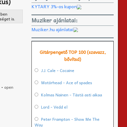
kus)
KYTARY 3%-os kupon
tben
éget is.
Muziker ajánlatai:
Muziker.hu ajánlatai
Gitárpengető TOP 100 (szavazz,
bővítsd)
J.J. Cale - Cocaine
Motörhead - Ace of spades
•
open
Kolmas Nainen - Tästä asti aikaa
Lord - Vedd el
Peter Frampton - Show Me The
Way