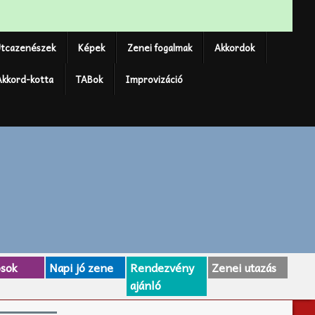
tcazenészek
Képek
Zenei fogalmak
Akkordok
Akkord-kotta
TABok
Improvizáció
osok
Napi jó zene
Rendezvény
Zenei utazás
ajánló