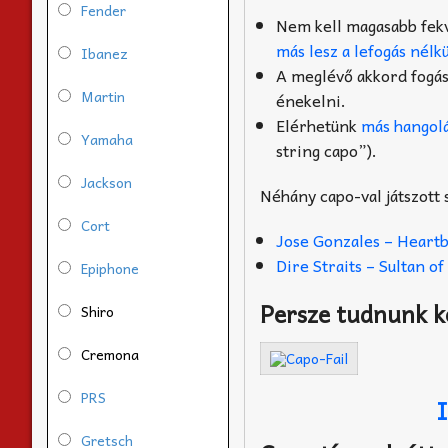
Fender
Nem kell magasabb fekv
más lesz a lefogás nélk
Ibanez
A meglévő akkord fogá
Martin
énekelni.
Elérhetünk
más hangolá
Yamaha
string capo”).
Jackson
Néhány capo-val játszott
Cort
Jose Gonzales – Heart
Dire Straits – Sultan o
Epiphone
Persze tudnunk kel
Shiro
Cremona
PRS
Gretsch