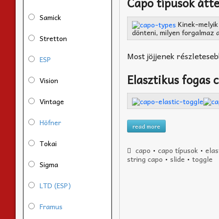
Capo típusok átte
Samick
Kinek-melyik 
dönteni, milyen forgalmaz 
Stretton
Most jöjjenek részletese
ESP
Elasztikus fogas 
Vision
Vintage
Höfner
read more
Tokai
capo
•
capo típusok
•
elas
string capo
•
slide
•
toggle
Sigma
LTD (ESP)
Framus