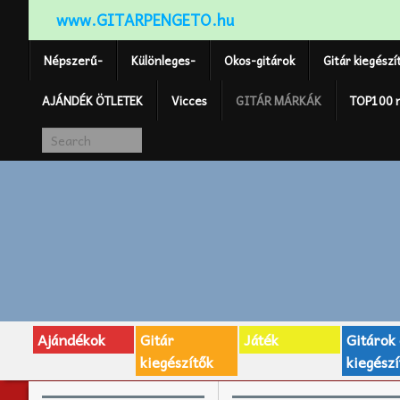
www.GITARPENGETO.hu
Népszerű-
Különleges-
Okos-gitárok
Gitár kiegészí
AJÁNDÉK ÖTLETEK
Vicces
GITÁR MÁRKÁK
TOP100 
Ajándékok
Gitár
Játék
Gitárok
kiegészítők
kiegészí