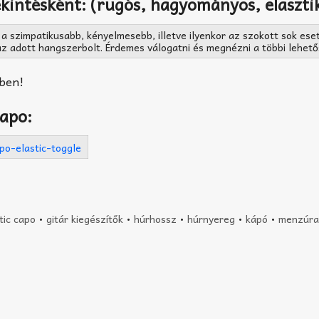
kintésként: (rugós, hagyományos, elaszti
a szimpatikusabb, kényelmesebb, illetve ilyenkor az szokott sok ese
az adott hangszerbolt. Érdemes válogatni és megnézni a többi lehetős
bben!
capo:
tic capo
•
gitár kiegészítők
•
húrhossz
•
húrnyereg
•
kápó
•
menzúra