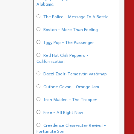
Alabama
The Police - Message In A Bottle
Boston - More Than Feeling
Iggy Pop - The Passenger
Red Hot Chili Peppers -
Californication
Daczi Zsolt-Temesvári vasárnap
Guthrie Govan - Orange Jam
Iron Maiden - The Trooper
Free - All Right Now
Creedence Clearwater Revival -
Fortunate Son