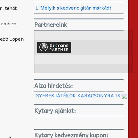
Melyik a kedvenc gitár márkád?
r, tehát
gnemben
Partnereink
ntebb „open
Alza hirdetés:
GYEREKJÁTÉKOK KARÁCSONYRA IS!
Kytary ajánlat:
Kytary kedvezmény kupon: