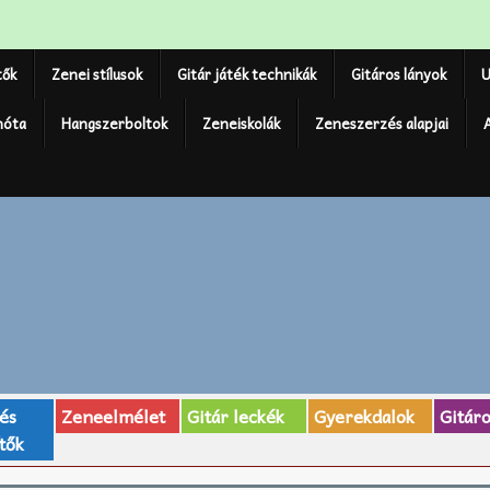
tők
Zenei stílusok
Gitár játék technikák
Gitáros lányok
U
nóta
Hangszerboltok
Zeneiskolák
Zeneszerzés alapjai
 és
Zeneelmélet
Gitár leckék
Gyerekdalok
Gitár
tők