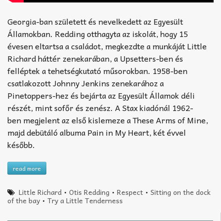
Georgia-ban született és nevelkedett az Egyesült
Államokban. Redding otthagyta az iskolát, hogy 15
évesen eltartsa a családot, megkezdte a munkáját Little
Richard háttér zenekarában, a Upsetters-ben és
felléptek a tehetségkutató műsorokban. 1958-ben
csatlakozott Johnny Jenkins zenekarához a
Pinetoppers-hez és bejárta az Egyesült Államok déli
részét, mint sofőr és zenész. A Stax kiadónál 1962-
ben megjelent az első kislemeze a These Arms of Mine,
majd debütáló albuma Pain in My Heart, két évvel
később.
read more
Little Richard
•
Otis Redding
•
Respect
•
Sitting on the dock
of the bay
•
Try a Little Tenderness