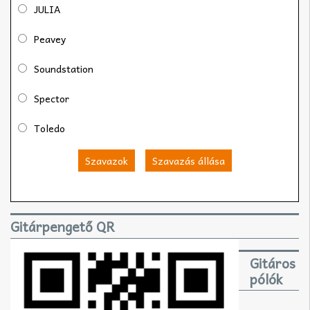
JULIA
Peavey
Soundstation
Spector
Toledo
Szavazok
Szavazás állása
Gitárpengető QR
Gitáros
pólók