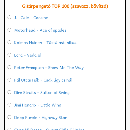
Gitárpengető TOP 100 (szavazz, bővítsd)
J.J. Cale - Cocaine
Motörhead - Ace of spades
Kolmas Nainen - Tästä asti aikaa
Lord - Vedd el
Peter Frampton - Show Me The Way
Pál Utcai Fiúk - Csak úgy csinál
Dire Straits - Sultan of Swing
Jimi Hendrix - Little Wing
Deep Purple - Highway Star
Guns N' Roses - Sweet Child O' Mine