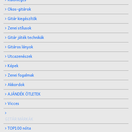
Okos-gitárok
Gitár kiegészítők
Zenei stílusok
Gitár játék technikák
Gitáros lányok
Utcazenészek
Képek
Zenei fogalmak
Akkordok
AJÁNDÉK ÖTLETEK
Vicces
GITÁR MÁRKÁK
TOP100 nóta