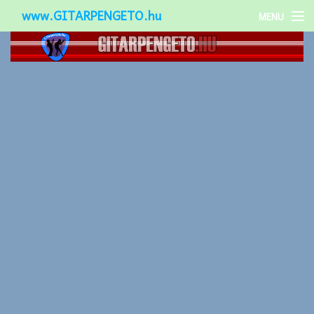
www.GITARPENGETO.hu
MENU
Népszerű-
Különleges-
Okos-gitárok
Gitár kiegészítők
Zenei stílusok
Gitár játék technikák
Gitáros lányok
Utcazenészek
Képek