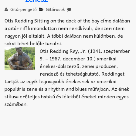
Akkord-kotta
Gitárpengető
Gitárosok
TABok
Otis Redding Sitting on the dock of the bay címe dalában
a gitár riff kimondottan nem rendkívüli, de szerintem
Improvizáció
nagyon jól eltalált. A többi dalában nem különben, de
sokat lehet belőle tanulni.
Otis Redding Ray, Jr. (1941. szeptember
9. – 1967. december 10.) amerikai
énekes-dalszerző, zenei producer,
rendező és tehetségkutató. Reddinget
tartják az egyik legnagyobb énekesnek az amerikai
populáris zene és a rhythm and blues műfajban. Az ének
stílusa erőteljes hatású és lélekből énekel minden egyes
számában.