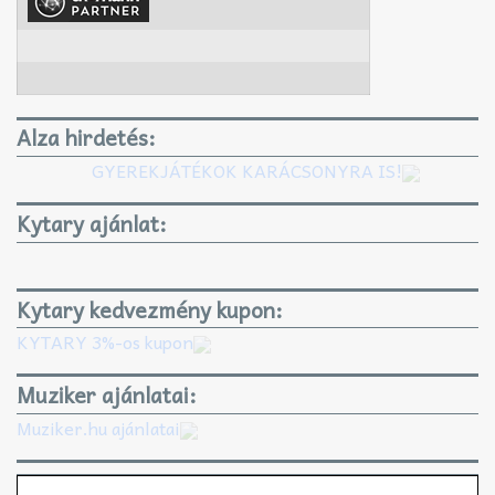
Alza hirdetés:
GYEREKJÁTÉKOK KARÁCSONYRA IS!
Kytary ajánlat:
Kytary kedvezmény kupon:
KYTARY 3%-os kupon
Muziker ajánlatai:
Muziker.hu ajánlatai