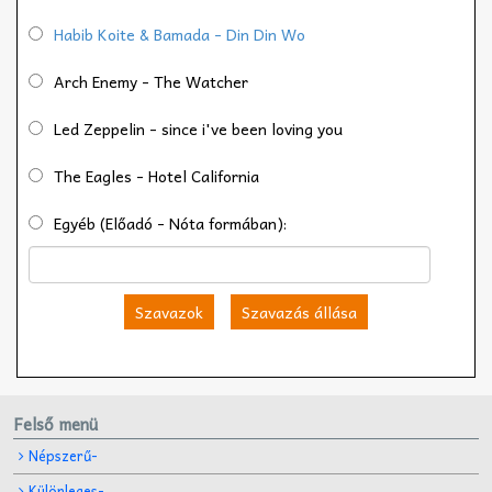
Habib Koite & Bamada - Din Din Wo
Arch Enemy - The Watcher
Led Zeppelin - since i've been loving you
The Eagles - Hotel California
Egyéb (Előadó - Nóta formában):
Szavazok
Szavazás állása
Felső menü
Népszerű-
Különleges-