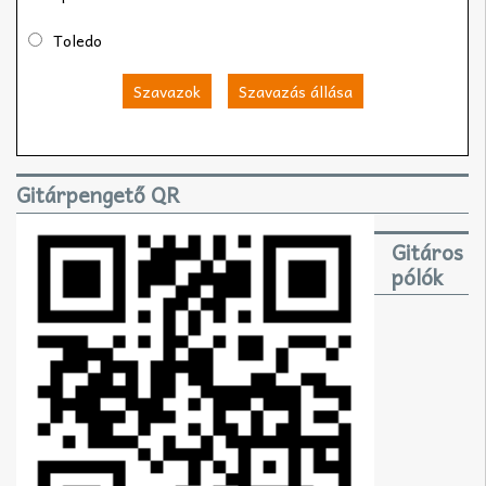
Toledo
Szavazok
Szavazás állása
Gitárpengető QR
Gitáros
pólók