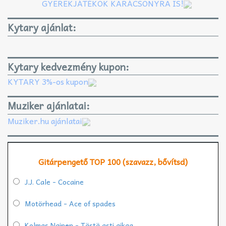
GYEREKJÁTÉKOK KARÁCSONYRA IS!
Kytary ajánlat:
Kytary kedvezmény kupon:
KYTARY 3%-os kupon
Muziker ajánlatai:
Muziker.hu ajánlatai
Gitárpengető TOP 100 (szavazz, bővítsd)
J.J. Cale - Cocaine
Motörhead - Ace of spades
Kolmas Nainen - Tästä asti aikaa