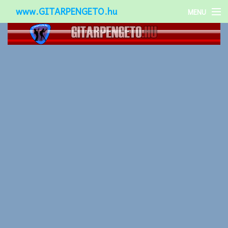
www.GITARPENGETO.hu
MENU
Népszerű-
Különleges-
Okos-gitárok
Gitár kiegészítők
Zenei stílusok
Gitár játék technikák
Gitáros lányok
Utcazenészek
Képek