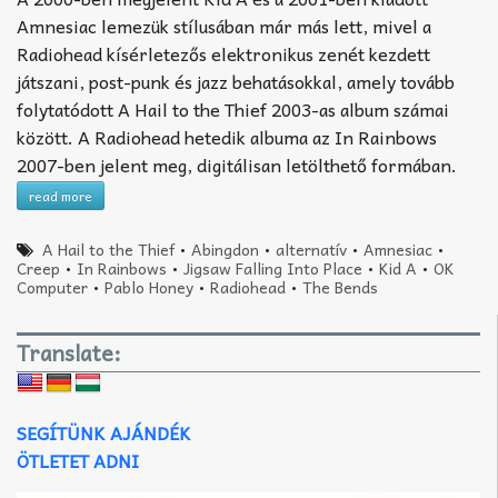
Amnesiac lemezük stílusában már más lett, mivel a
Radiohead kísérletezős elektronikus zenét kezdett
játszani, post-punk és jazz behatásokkal, amely tovább
folytatódott A Hail to the Thief 2003-as album számai
között. A Radiohead hetedik albuma az In Rainbows
2007-ben jelent meg, digitálisan letölthető formában.
read more
A Hail to the Thief
•
Abingdon
•
alternatív
•
Amnesiac
•
Creep
•
In Rainbows
•
Jigsaw Falling Into Place
•
Kid A
•
OK
Computer
•
Pablo Honey
•
Radiohead
•
The Bends
Translate:
SEGÍTÜNK AJÁNDÉK
ÖTLETET ADNI