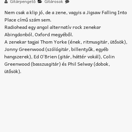
Akkord-kotta
Gitárpengető
Gitárosok
Nem csak a klip jó, de a zene, vagyis a Jigsaw Falling Into
TABok
Place című szám sem.
Radiohead egy angol alternatív rock zenekar
Improvizáció
Abingdonból, Oxford megyéből.
A zenekar tagjai Thom Yorke (ének, ritmusgitár, ütősök),
Jonny Greenwood (szólógitár, billentyűk, egyéb
hangszerek), Ed O’Brien (gitár, háttér vokál), Colin
Greenwood (basszusgitár) és Phil Selway (dobok,
ütősök).