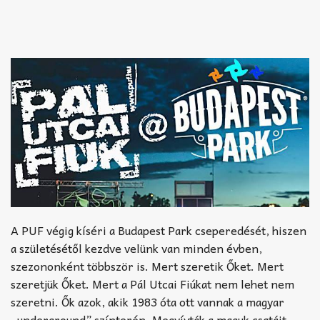
A PUF végig kíséri a Budapest Park cseperedését, hiszen
a születésétől kezdve velünk van minden évben,
szezononként többször is. Mert szeretik Őket. Mert
szeretjük Őket. Mert a Pál Utcai Fiúkat nem lehet nem
szeretni. Ők azok, akik 1983 óta ott vannak a magyar
„underground” színterén. Megvívták a maguk csatáit,