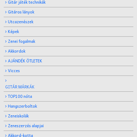
Gitár játék technikák
Gitáros lányok
Utcazenészek
Képek
Zenei fogalmak
Akkordok
AJÁNDÉK ÖTLETEK
Vicces
GITÁR MÁRKÁK
TOP100 nóta
Hangszerboltok
Zeneiskolák
Zeneszerzés alapjai
Akkord-kotta