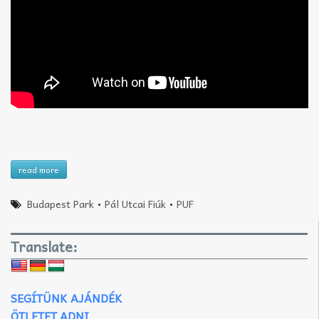
read more
Budapest Park
•
Pál Utcai Fiúk
•
PUF
Translate:
SEGÍTÜNK AJÁNDÉK
ÖTLETET ADNI