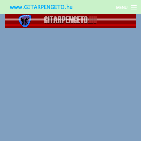
www.GITARPENGETO.hu
MENU
Népszerű-
Különleges-
Okos-gitárok
Gitár kiegészítők
Zenei stílusok
Gitár játék technikák
Gitáros lányok
Utcazenészek
Képek