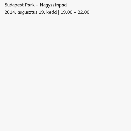
Akkord-kotta
Budapest Park – Nagyszínpad
2014. augusztus 19. kedd | 19:00 – 22:00
TABok
Improvizáció