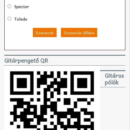
Spector
Toledo
Szavazok
Szavazás állása
Gitárpengető QR
Gitáros
pólók