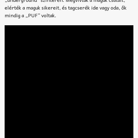
elérték a maguk sikereit, és tagcserék ide vagy oda, ők
mindig a „PUF” voltak.