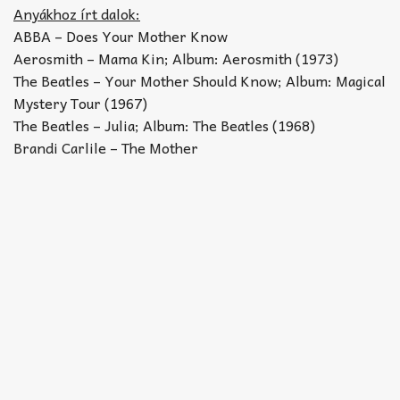
Akkord-kotta
Anyákhoz írt dalok:
ABBA – Does Your Mother Know
TABok
Aerosmith – Mama Kin; Album: Aerosmith (1973)
The Beatles – Your Mother Should Know; Album: Magical
Improvizáció
Mystery Tour (1967)
The Beatles – Julia; Album: The Beatles (1968)
Brandi Carlile – The Mother