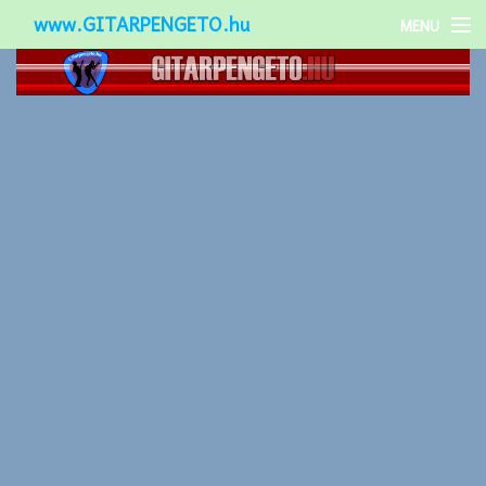
www.GITARPENGETO.hu
MENU
Népszerű-
Különleges-
Okos-gitárok
Gitár kiegészítők
Zenei stílusok
Gitár játék technikák
Gitáros lányok
Utcazenészek
Képek