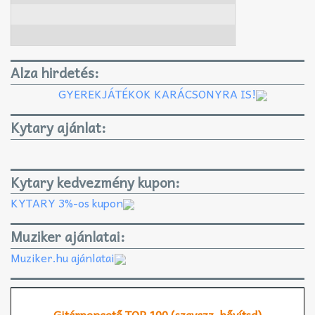
Alza hirdetés:
GYEREKJÁTÉKOK KARÁCSONYRA IS!
Kytary ajánlat:
Kytary kedvezmény kupon:
KYTARY 3%-os kupon
Muziker ajánlatai:
Muziker.hu ajánlatai
Gitárpengető TOP 100 (szavazz, bővítsd)