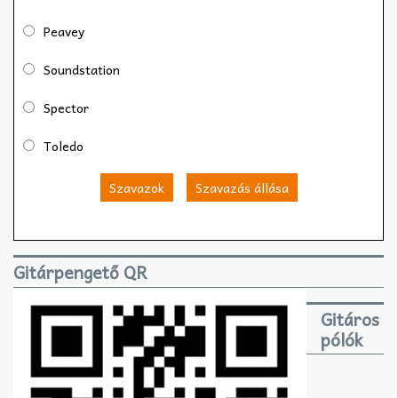
Peavey
Soundstation
Spector
Toledo
Szavazok
Szavazás állása
Gitárpengető QR
Gitáros
pólók