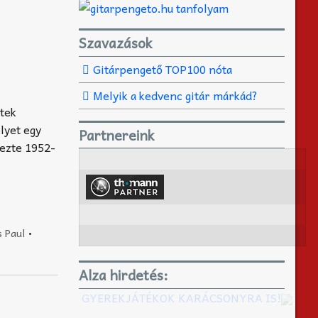
Szavazások
Gitárpengető TOP100 nóta
Melyik a kedvenc gitár márkád?
tek
lyet egy
Partnereink
vezte 1952-
s Paul
•
Alza hirdetés:
GYEREKJÁTÉKOK KARÁCSONYRA IS!