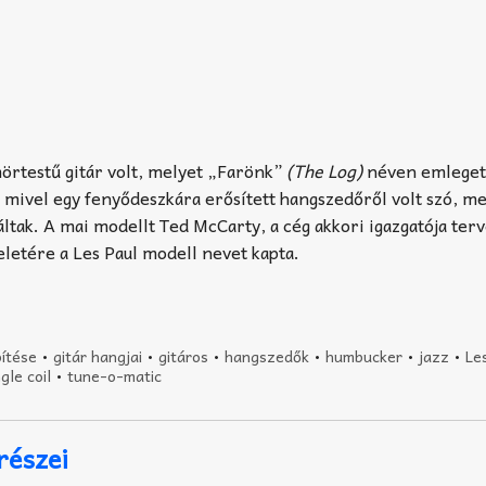
mörtestű gitár volt, melyet „Farönk”
(The Log)
néven emleget
t, mivel egy fenyődeszkára erősített hangszedőről volt szó, me
áltak. A mai modellt Ted McCarty, a cég akkori igazgatója ter
teletére a Les Paul modell nevet kapta.
pítése
•
gitár hangjai
•
gitáros
•
hangszedők
•
humbucker
•
jazz
•
Le
ngle coil
•
tune-o-matic
 részei