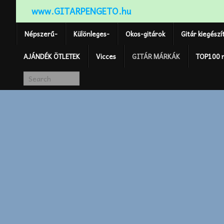
www.GITARPENGETO.hu
Népszerű-
Különleges-
Okos-gitárok
Gitár kiegészí
AJÁNDÉK ÖTLETEK
Vicces
GITÁR MÁRKÁK
TOP100 