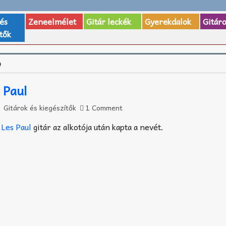
 és
Zeneelmélet
Gitár leckék
Gyerekdalok
Gitár
tők
p
 Paul
Gitárok és kiegészítők
1 Comment
n
Les Paul
gitár az alkotója után kapta a nevét.