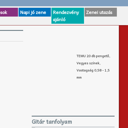
osok
Napi jó zene
Rendezvény
Zenei utazás
ajánló
TEMU 20 db pengető,
Vegyes színek,
Vastagság 0,58 - 1,5
mm
Gitár tanfolyam