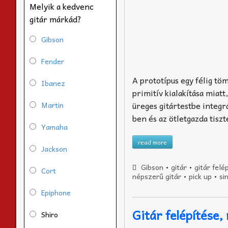
Melyik a kedvenc
gitár márkád?
Gibson
Fender
A prototípus egy félig tö
Ibanez
primitív kialakítása miat
üreges gitártestbe integr
Martin
ben és az ötletgazda tisz
Yamaha
read more
Jackson
Gibson
•
gitár
•
gitár felé
Cort
népszerű gitár
•
pick up
•
si
Epiphone
Gitár felépítése,
Shiro