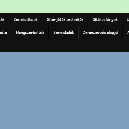
tők
Zenei stílusok
Gitár játék technikák
Gitáros lányok
U
nóta
Hangszerboltok
Zeneiskolák
Zeneszerzés alapjai