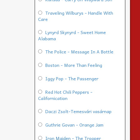
Traveling Wilburys - Handle With
Care
Lynyrd Skynyrd - Sweet Home
Alabama
The Police - Message In A Bottle
Boston - More Than Feeling
Iggy Pop - The Passenger
Red Hot Chili Peppers -
Californication
Daczi Zsolt-Temesvári vasárnap
Guthrie Govan - Orange Jam
Iron Maiden - The Trooper