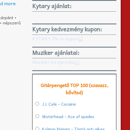
ad more
Kytary ajánlat:
tárpánt
•
•
népszerű
Kytary kedvezmény kupon:
KYTARY 3%-os kupon
Muziker ajánlatai:
Muziker.hu ajánlatai
Gitárpengető TOP 100 (szavazz,
bővítsd)
J.J. Cale - Cocaine
Motörhead - Ace of spades
Kolmas Nainen - Tästä asti aikaa