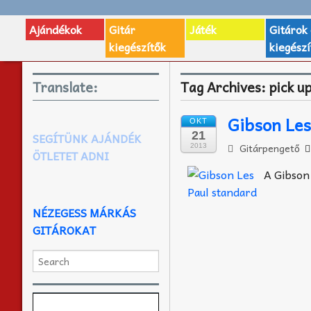
Ajándékok
Gitár
Játék
Gitárok
kiegészítők
kiegészí
Translate:
Tag Archives:
pick u
Gibson Les
OKT
21
SEGÍTÜNK AJÁNDÉK
Gitárpengető
2013
ÖTLETET ADNI
A Gibso
NÉZEGESS MÁRKÁS
GITÁROKAT