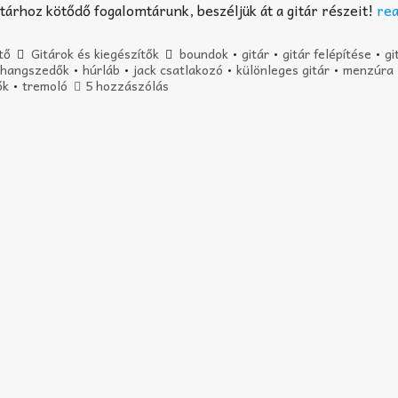
tárhoz kötődő fogalomtárunk, beszéljük át a gitár részeit!
re
tő
Gitárok és kiegészítők
boundok
•
gitár
•
gitár felépítése
•
gi
•
hangszedők
•
húrláb
•
jack csatlakozó
•
különleges gitár
•
menzúra
ők
•
tremoló
5 hozzászólás