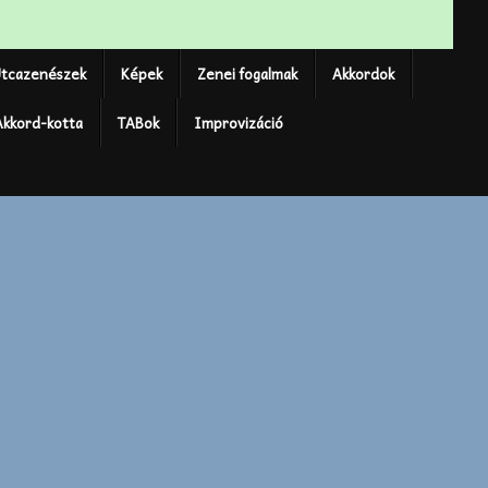
tcazenészek
Képek
Zenei fogalmak
Akkordok
Akkord-kotta
TABok
Improvizáció