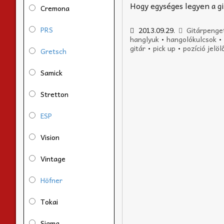
Hogy egységes legyen a gi
Cremona
PRS
2013.09.29.
Gitárpenge
hanglyuk
•
hangolókulcsok
gitár
•
pick up
•
pozíció jelöl
Gretsch
Samick
Stretton
ESP
Vision
Vintage
Höfner
Tokai
Sigma