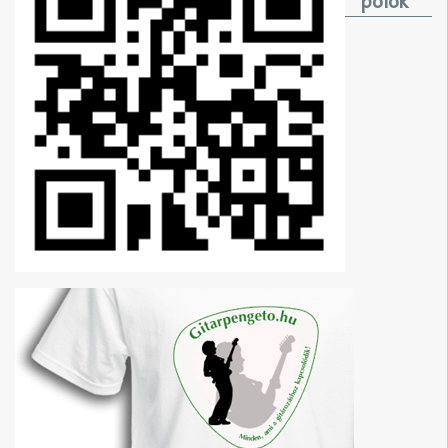
pólók