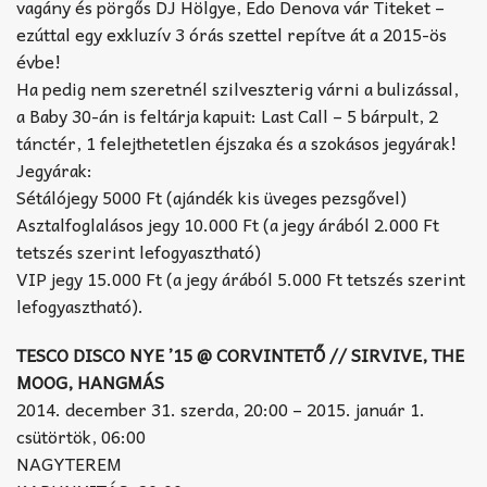
vagány és pörgős DJ Hölgye, Edo Denova vár Titeket –
ezúttal egy exkluzív 3 órás szettel repítve át a 2015-ös
évbe!
Ha pedig nem szeretnél szilveszterig várni a bulizással,
a Baby 30-án is feltárja kapuit: Last Call – 5 bárpult, 2
tánctér, 1 felejthetetlen éjszaka és a szokásos jegyárak!
Jegyárak:
Sétálójegy 5000 Ft (ajándék kis üveges pezsgővel)
Asztalfoglalásos jegy 10.000 Ft (a jegy árából 2.000 Ft
tetszés szerint lefogyasztható)
VIP jegy 15.000 Ft (a jegy árából 5.000 Ft tetszés szerint
lefogyasztható).
TESCO DISCO NYE ’15 @ CORVINTETŐ // SIRVIVE, THE
MOOG, HANGMÁS
2014. december 31. szerda, 20:00 – 2015. január 1.
csütörtök, 06:00
NAGYTEREM