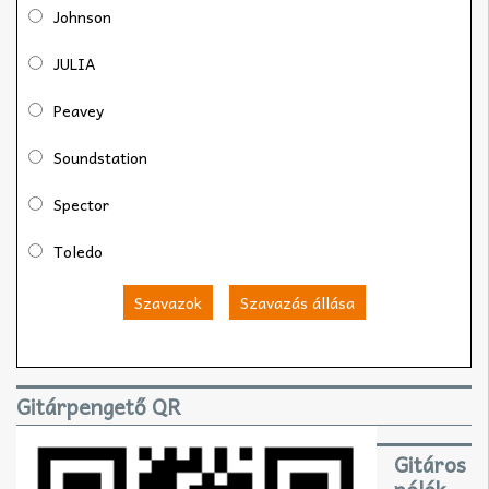
Johnson
JULIA
Peavey
Soundstation
Spector
Toledo
Szavazok
Szavazás állása
Gitárpengető QR
Gitáros