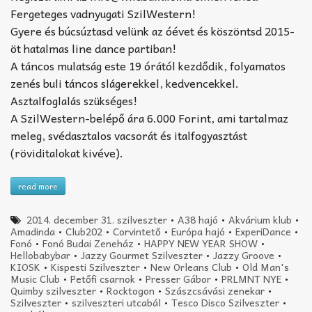
Fergeteges vadnyugati SzilWestern!
Gyere és búcsúztasd velünk az óévet és köszöntsd 2015-
öt hatalmas line dance partiban!
A táncos mulatság este 19 órától kezdődik, folyamatos
zenés buli táncos slágerekkel, kedvencekkel.
Asztalfoglalás szükséges!
A SzilWestern-belépő ára 6.000 Forint, ami tartalmaz
meleg, svédasztalos vacsorát és italfogyasztást
(röviditalokat kivéve).
read more
2014. december 31. szilveszter
•
A38 hajó
•
Akvárium klub
•
Amadinda
•
Club202
•
Corvintető
•
Európa hajó
•
ExperiDance
•
Fonó
•
Fonó Budai Zeneház
•
HAPPY NEW YEAR SHOW
•
Hellobabybar
•
Jazzy Gourmet Szilveszter
•
Jazzy Groove
•
KIOSK
•
Kispesti Szilveszter
•
New Orleans Club
•
Old Man's
Music Club
•
Petőfi csarnok
•
Presser Gábor
•
PRLMNT NYE
•
Quimby szilveszter
•
Rocktogon
•
Szászcsávási zenekar
•
Szilveszter
•
szilveszteri utcabál
•
Tesco Disco Szilveszter
•