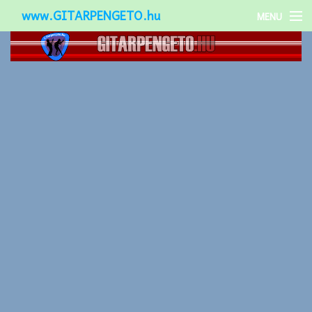
www.GITARPENGETO.hu
MENU
Népszerű-
Különleges-
Okos-gitárok
Gitár kiegészítők
Zenei stílusok
Gitár játék technikák
Gitáros lányok
Utcazenészek
Képek