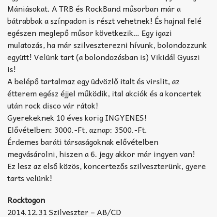
Mániásokat. A TRB és RockBand műsorban már a
bátrabbak a színpadon is részt vehetnek! És hajnal felé
egészen meglepő műsor következik… Egy igazi
mulatozás, ha már szilveszterezni hívunk, bolondozzunk
együtt! Velünk tart (a bolondozásban is) Vikidál Gyuszi
is!
A belépő tartalmaz egy üdvözlő italt és virslit, az
étterem egész éjjel működik, ital akciók és a koncertek
után rock disco vár rátok!
Gyerekeknek 10 éves korig INGYENES!
Elővételben: 3000.-Ft, aznap: 3500.-Ft.
Érdemes baráti társaságoknak elővételben
megvásárolni, hiszen a 6. jegy akkor már ingyen van!
Ez lesz az első közös, koncertezős szilveszterünk, gyere
tarts velünk!
Rocktogon
2014.12.31 Szilveszter – AB/CD