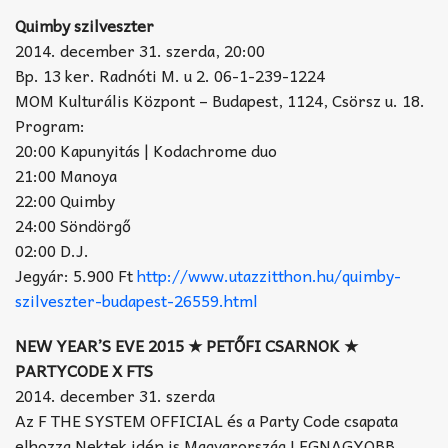
Quimby szilveszter
2014. december 31. szerda, 20:00
Bp. 13 ker. Radnóti M. u 2. 06-1-239-1224
MOM Kulturális Központ – Budapest, 1124, Csörsz u. 18.
Program:
20:00 Kapunyitás | Kodachrome duo
21:00 Manoya
22:00 Quimby
24:00 Söndörgő
02:00 D.J.
Jegyár: 5.900 Ft
http://www.utazzitthon.hu/quimby-
szilveszter-budapest-26559.html
NEW YEAR’S EVE 2015 ★ PETŐFI CSARNOK ★
PARTYCODE X FTS
2014. december 31. szerda
Az F THE SYSTEM OFFICIAL és a Party Code csapata
elhozza Nektek idén is Magyarország LEGNAGYOBB