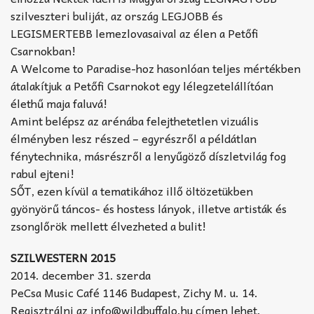
szilveszteri buliját, az ország LEGJOBB és
LEGISMERTEBB lemezlovasaival az élen a Petőfi
Csarnokban!
A Welcome to Paradise-hoz hasonlóan teljes mértékben
átalakítjuk a Petőfi Csarnokot egy lélegzetelállítóan
élethű maja faluvá!
Amint belépsz az arénába felejthetetlen vizuális
élményben lesz részed – egyrészről a példátlan
fénytechnika, másrészről a lenyűgöző díszletvilág fog
rabul ejteni!
SŐT, ezen kívül a tematikához illő öltözetükben
gyönyörű táncos- és hostess lányok, illetve artisták és
zsonglőrök mellett élvezheted a bulit!
SZILWESTERN 2015
2014. december 31. szerda
PeCsa Music Café 1146 Budapest, Zichy M. u. 14.
Regisztrálni az info@wildbuffalo.hu címen lehet.