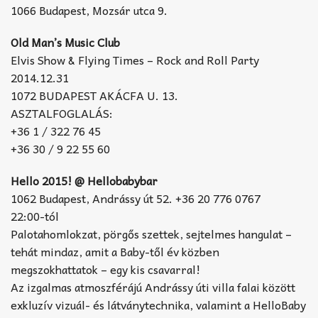
1066 Budapest, Mozsár utca 9.
Old Man’s Music Club
Elvis Show & Flying Times – Rock and Roll Party
2014.12.31
1072 BUDAPEST AKÁCFA U. 13.
ASZTALFOGLALÁS:
+36 1 / 322 76 45
+36 30 / 9 22 55 60
Hello 2015! @ Hellobabybar
1062 Budapest, Andrássy út 52. +36 20 776 0767
22:00-tól
Palotahomlokzat, pörgős szettek, sejtelmes hangulat –
tehát mindaz, amit a Baby-től év közben
megszokhattatok – egy kis csavarral!
Az izgalmas atmoszférájú Andrássy úti villa falai között
exkluzív vizuál- és látványtechnika, valamint a HelloBaby