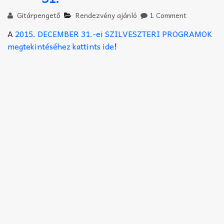
Akkord-kotta
Gitárpengető
Rendezvény ajánló
1 Comment
TABok
A
2015. DECEMBER 31.-ei SZILVESZTERI PROGRAMOK
megtekintéséhez kattints ide
!
Improvizáció