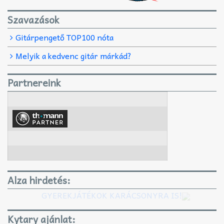
Szavazások
Gitárpengető TOP100 nóta
Melyik a kedvenc gitár márkád?
Partnereink
Alza hirdetés:
GYEREKJÁTÉKOK KARÁCSONYRA IS!
Kytary ajánlat: