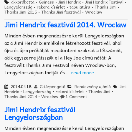
akkordkotta
•
Guiness
•
Jimi Hendrix
•
Jimi Hendrix Festival
•
Lengyelország
•
rekord kísérlet
•
tabulatúra
•
Thanks Jimi
•
Thanks Jimi 2015
•
Thanks Jimi fesztivál
•
Wroclaw
Jimi Hendrix fesztivál 2014. Wroclaw
Minden évben megrendezésre kerül Lengyelországban
az a Jimi Hendrix emlékére létrehozott fesztivál, ahol
újra és újra próbálják megdönteni azoknak a létszámát,
akik egyszerre játsszák el a Hey Joe című nótát: A
fesztivált Thanks Jimi Festival néven Wroclaw-ban,
Lengyelországban tartják és …
read more
2014.04.18.
Gitárpengető
Rendezvény ajánló
Jimi
Hendrix
•
Lengyelország
•
rekord kísérlet
•
Thanks Jimi
•
Thanks Jimi 2014
•
Wroclaw
1 Comment
Jimi Hendrix fesztivál
Lengyelországban
Minden évben megrendezésre kerül Lengyelországban