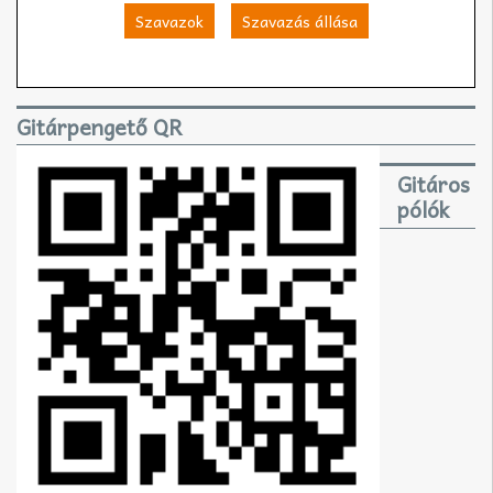
Szavazok
Szavazás állása
Gitárpengető QR
Gitáros
pólók