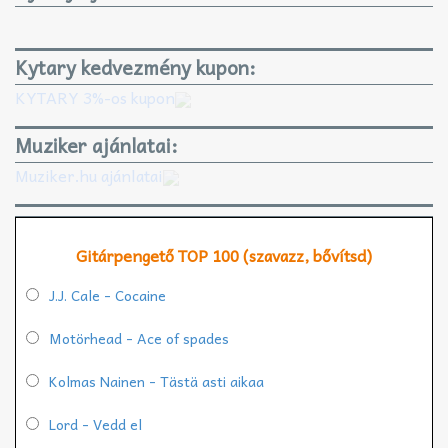
Kytary kedvezmény kupon:
KYTARY 3%-os kupon
Muziker ajánlatai:
Muziker.hu ajánlatai
Gitárpengető TOP 100 (szavazz, bővítsd)
J.J. Cale - Cocaine
Motörhead - Ace of spades
Kolmas Nainen - Tästä asti aikaa
Lord - Vedd el