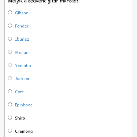
Melyik a kedvenc gitár márkád?
Gibson
Fender
Ibanez
Martin
Yamaha
Jackson
Cort
Epiphone
Shiro
Cremona