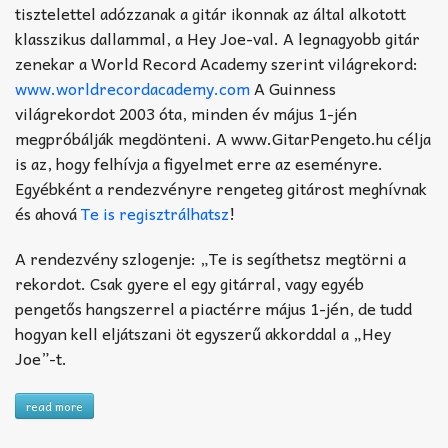
tisztelettel adózzanak a gitár ikonnak az által alkotott
klasszikus dallammal, a Hey Joe-val. A legnagyobb gitár
zenekar a World Record Academy szerint világrekord:
www.worldrecordacademy.com
A Guinness
világrekordot 2003 óta, minden év május 1-jén
megpróbálják megdönteni. A www.GitarPengeto.hu célja
is az, hogy felhívja a figyelmet erre az eseményre.
Egyébként a rendezvényre rengeteg gitárost meghívnak
és ahová
Te is regisztrálhatsz
!
A rendezvény szlogenje: „Te is segíthetsz megtörni a
rekordot. Csak gyere el egy gitárral, vagy egyéb
pengetős hangszerrel a piactérre május 1-jén, de tudd
hogyan kell eljátszani öt egyszerű akkorddal a „Hey
Joe”-t.
read more