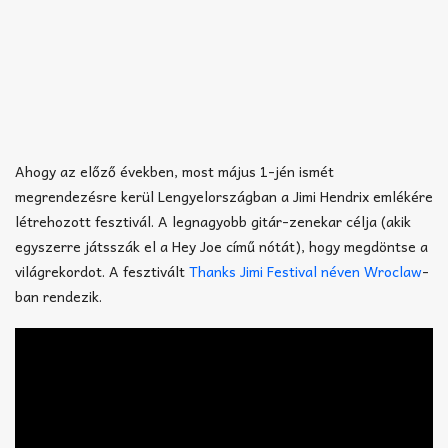
Ahogy az előző években, most május 1-jén ismét
megrendezésre kerül Lengyelországban a Jimi Hendrix emlékére
létrehozott fesztivál. A legnagyobb gitár-zenekar célja (akik
egyszerre játsszák el a Hey Joe című nótát), hogy megdöntse a
világrekordot. A fesztivált
Thanks Jimi Festival néven Wroclaw
-
ban rendezik.