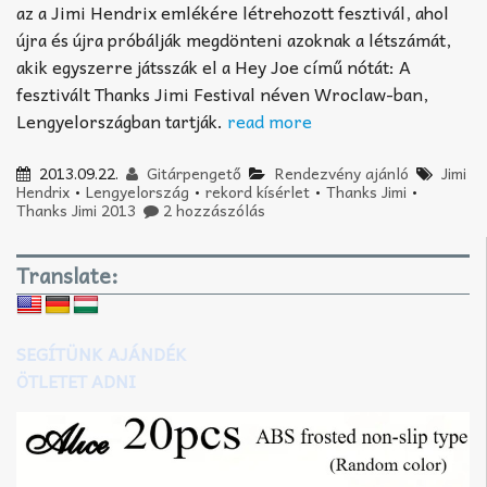
az a Jimi Hendrix emlékére létrehozott fesztivál, ahol
újra és újra próbálják megdönteni azoknak a létszámát,
akik egyszerre játsszák el a Hey Joe című nótát: A
fesztivált Thanks Jimi Festival néven Wroclaw-ban,
Lengyelországban tartják.
read more
2013.09.22.
Gitárpengető
Rendezvény ajánló
Jimi
Hendrix
•
Lengyelország
•
rekord kísérlet
•
Thanks Jimi
•
Thanks Jimi 2013
2 hozzászólás
Translate:
SEGÍTÜNK AJÁNDÉK
ÖTLETET ADNI