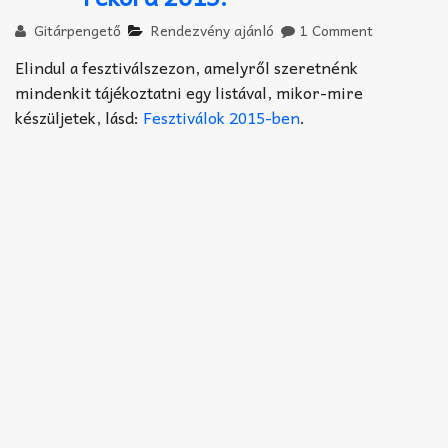
Akkord-kotta
Gitárpengető
Rendezvény ajánló
1 Comment
TABok
Elindul a fesztiválszezon, amelyről szeretnénk
mindenkit tájékoztatni egy listával, mikor-mire
Improvizáció
készüljetek, lásd:
Fesztiválok 2015-ben
.