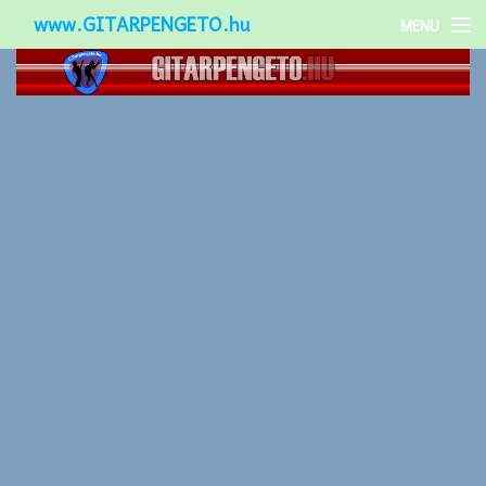
www.GITARPENGETO.hu
MENU
Népszerű-
Különleges-
Okos-gitárok
Gitár kiegészítők
Zenei stílusok
Gitár játék technikák
Gitáros lányok
Utcazenészek
Képek