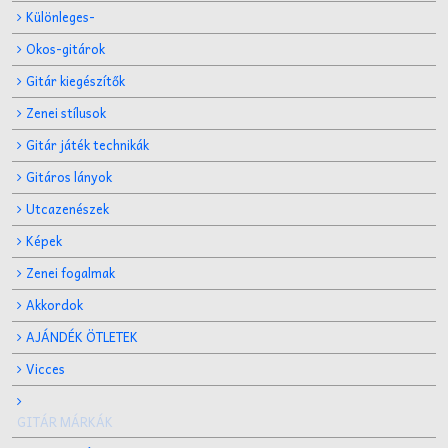
Különleges-
Okos-gitárok
Gitár kiegészítők
Zenei stílusok
Gitár játék technikák
Gitáros lányok
Utcazenészek
Képek
Zenei fogalmak
Akkordok
AJÁNDÉK ÖTLETEK
Vicces
GITÁR MÁRKÁK