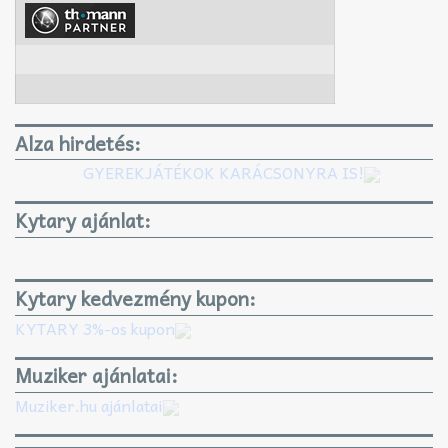
Alza hirdetés:
GYEREKJÁTÉKOK KARÁCSONYRA IS!
Kytary ajánlat:
Kytary kedvezmény kupon:
KYTARY 3%-os kupon
Muziker ajánlatai:
Muziker.hu ajánlatai