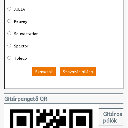
JULIA
Peavey
Soundstation
Spector
Toledo
Szavazok
Szavazás állása
Gitárpengető QR
Gitáros
pólók