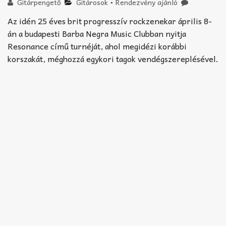
Akkord-kotta
Gitárpengető
Gitárosok
•
Rendezvény ajánló
Az idén 25 éves brit progresszív rockzenekar április 8-
TABok
án a budapesti Barba Negra Music Clubban nyitja
Resonance című turnéját, ahol megidézi korábbi
Improvizáció
korszakát, méghozzá egykori tagok vendégszereplésével.