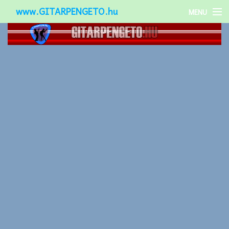
www.GITARPENGETO.hu
MENU
Népszerű-
Különleges-
Okos-gitárok
Gitár kiegészítők
Zenei stílusok
Gitár játék technikák
Gitáros lányok
Utcazenészek
Képek