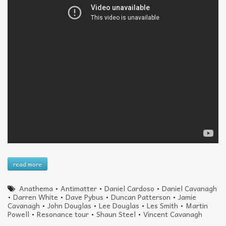
read more
Anathema
•
Antimatter
•
Daniel Cardoso
•
Daniel Cavanagh
•
Darren White
•
Dave Pybus
•
Duncan Patterson
•
Jamie
Cavanagh
•
John Douglas
•
Lee Douglas
•
Les Smith
•
Martin
Powell
•
Resonance tour
•
Shaun Steel
•
Vincent Cavanagh