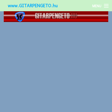
www.GITARPENGETO.hu
MENU
Népszerű-
Különleges-
Okos-gitárok
Gitár kiegészítők
Zenei stílusok
Gitár játék technikák
Gitáros lányok
Utcazenészek
Képek