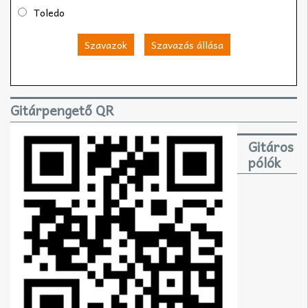
Toledo
Szavazok
Szavazás állása
Gitárpengető QR
Gitáros
pólók