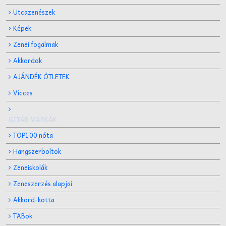
Utcazenészek
Képek
Zenei fogalmak
Akkordok
AJÁNDÉK ÖTLETEK
Vicces
GITÁR MÁRKÁK
TOP100 nóta
Hangszerboltok
Zeneiskolák
Zeneszerzés alapjai
Akkord-kotta
TABok