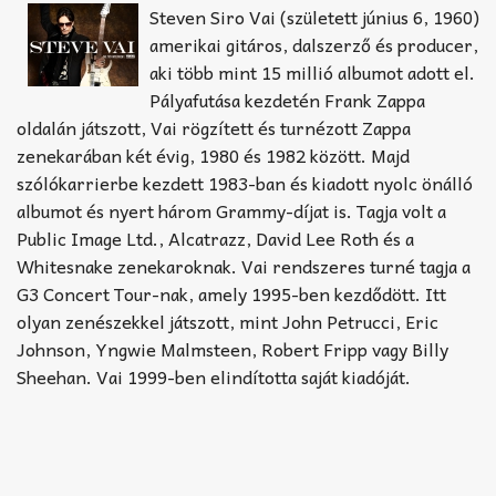
Akkord-kotta
Steven Siro Vai (született június 6, 1960)
amerikai gitáros, dalszerző és producer,
TABok
aki több mint 15 millió albumot adott el.
Pályafutása kezdetén Frank Zappa
Improvizáció
oldalán játszott, Vai rögzített és turnézott Zappa
zenekarában két évig, 1980 és 1982 között. Majd
szólókarrierbe kezdett 1983-ban és kiadott nyolc önálló
albumot és nyert három Grammy-díjat is. Tagja volt a
Public Image Ltd., Alcatrazz, David Lee Roth és a
Whitesnake zenekaroknak. Vai rendszeres turné tagja a
G3 Concert Tour-nak, amely 1995-ben kezdődött. Itt
olyan zenészekkel játszott, mint John Petrucci, Eric
Johnson, Yngwie Malmsteen, Robert Fripp vagy Billy
Sheehan. Vai 1999-ben elindította saját kiadóját.