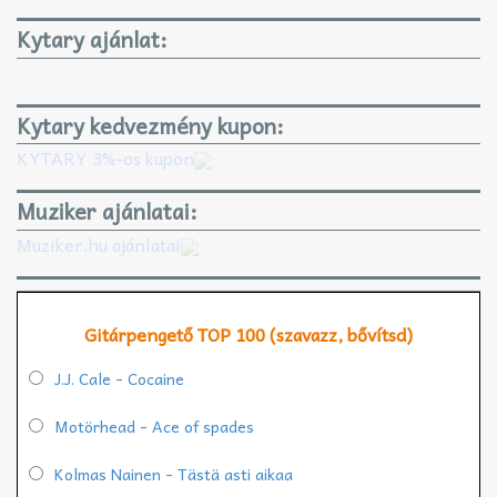
Kytary ajánlat:
Kytary kedvezmény kupon:
KYTARY 3%-os kupon
Muziker ajánlatai:
Muziker.hu ajánlatai
Gitárpengető TOP 100 (szavazz, bővítsd)
J.J. Cale - Cocaine
Motörhead - Ace of spades
Kolmas Nainen - Tästä asti aikaa