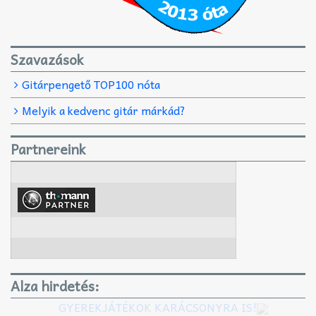
Szavazások
Gitárpengető TOP100 nóta
Melyik a kedvenc gitár márkád?
Partnereink
Alza hirdetés:
GYEREKJÁTÉKOK KARÁCSONYRA IS!