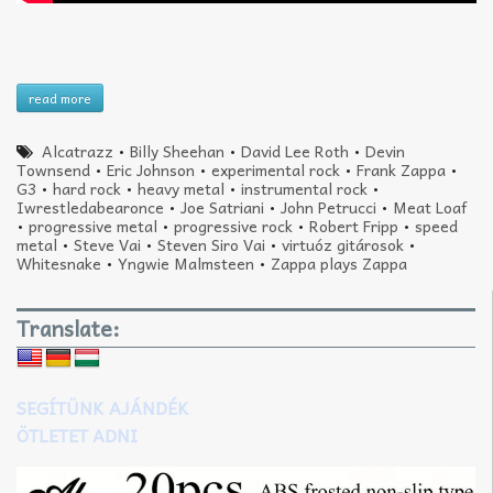
read more
Alcatrazz
•
Billy Sheehan
•
David Lee Roth
•
Devin
Townsend
•
Eric Johnson
•
experimental rock
•
Frank Zappa
•
G3
•
hard rock
•
heavy metal
•
instrumental rock
•
Iwrestledabearonce
•
Joe Satriani
•
John Petrucci
•
Meat Loaf
•
progressive metal
•
progressive rock
•
Robert Fripp
•
speed
metal
•
Steve Vai
•
Steven Siro Vai
•
virtuóz gitárosok
•
Whitesnake
•
Yngwie Malmsteen
•
Zappa plays Zappa
Translate:
SEGÍTÜNK AJÁNDÉK
ÖTLETET ADNI