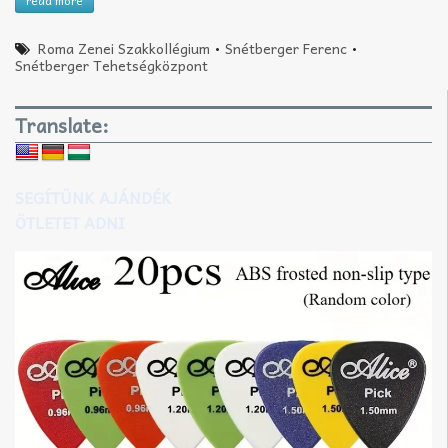
read more
Roma Zenei Szakkollégium
•
Snétberger Ferenc
•
Snétberger Tehetségközpont
Translate:
SEGÍTÜNK AJÁNDÉK
ÖTLETET ADNI