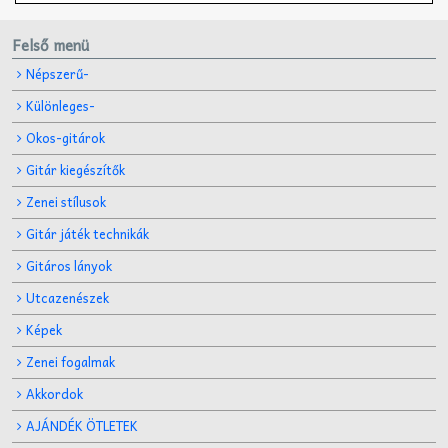
Felső menü
Népszerű-
Különleges-
Okos-gitárok
Gitár kiegészítők
Zenei stílusok
Gitár játék technikák
Gitáros lányok
Utcazenészek
Képek
Zenei fogalmak
Akkordok
AJÁNDÉK ÖTLETEK