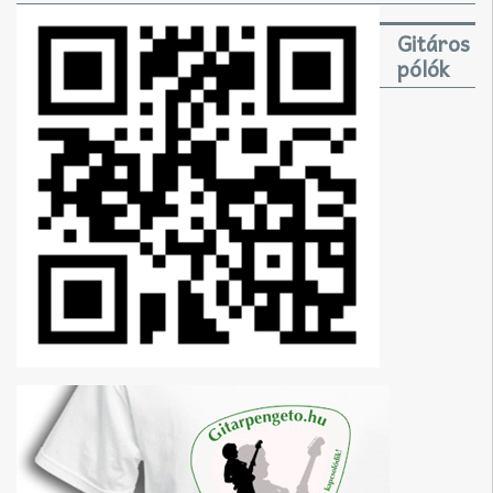
Gitáros
pólók