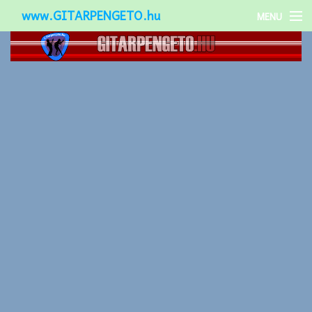
www.GITARPENGETO.hu
MENU
Népszerű-
Különleges-
Okos-gitárok
Gitár kiegészítők
Zenei stílusok
Gitár játék technikák
Gitáros lányok
Utcazenészek
Képek