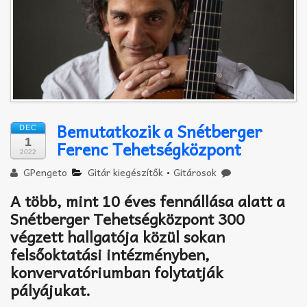
Akkord-kotta
TABok
Improvizáció
Bemutatkozik a Snétberger
DEC
1
Ferenc Tehetségközpont
2022
GPengeto
Gitár kiegészítők
•
Gitárosok
A több, mint 10 éves fennállása alatt a
Snétberger Tehetségközpont 300
végzett hallgatója közül sokan
felsőoktatási intézményben,
konvervatóriumban folytatják
pályájukat.