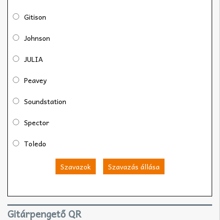
Gitison
Johnson
JULIA
Peavey
Soundstation
Spector
Toledo
Szavazok
Szavazás állása
Gitárpengető QR