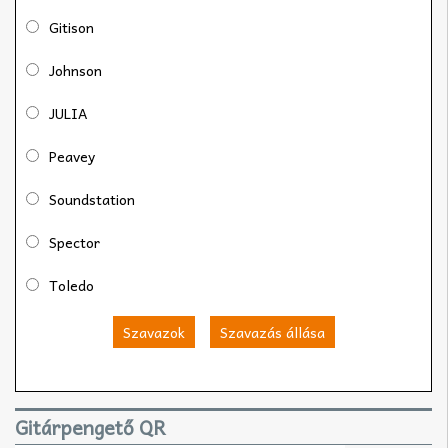
Gitison
Johnson
JULIA
Peavey
Soundstation
Spector
Toledo
Szavazok
Szavazás állása
Gitárpengető QR