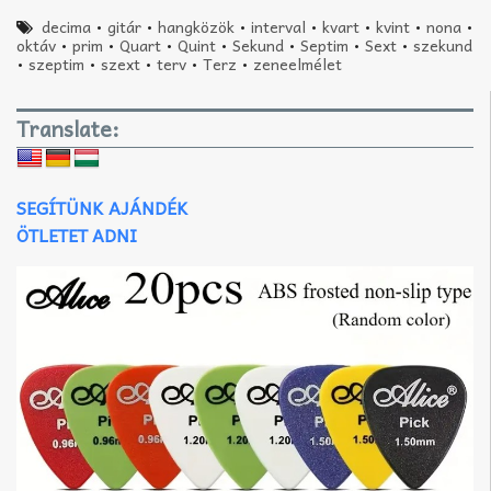
decima
•
gitár
•
hangközök
•
interval
•
kvart
•
kvint
•
nona
•
oktáv
•
prim
•
Quart
•
Quint
•
Sekund
•
Septim
•
Sext
•
szekund
•
szeptim
•
szext
•
terv
•
Terz
•
zeneelmélet
Translate:
SEGÍTÜNK AJÁNDÉK
ÖTLETET ADNI