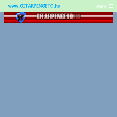
www.GITARPENGETO.hu
MENU
Népszerű-
Különleges-
Okos-gitárok
Gitár kiegészítők
Zenei stílusok
Gitár játék technikák
Gitáros lányok
Utcazenészek
Képek