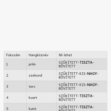
Fokszám
Hangköznév
Mi lehet
SZŰKÍTETT-
TISZTA
-
1
prím
BŐVÍTETT
SZŰKÍTETT-KIS-
NAGY
-
2
szekund
BŐVÍTETT
SZŰKÍTETT-KIS-
NAGY
-
3
terc
BŐVÍTETT
SZŰKÍTETT-
TISZTA
-
4
kvart
BŐVÍTETT
SZŰKÍTETT-
TISZTA
-
5
kvint
BŐVÍTETT