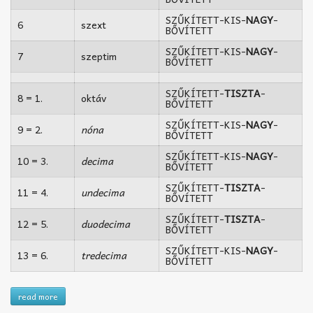
SZŰKÍTETT-KIS-
NAGY
-
6
szext
BŐVÍTETT
SZŰKÍTETT-KIS-
NAGY
-
7
szeptim
BŐVÍTETT
SZŰKÍTETT-
TISZTA
-
8 = 1.
oktáv
BŐVÍTETT
SZŰKÍTETT-KIS-
NAGY
-
9 = 2.
nóna
BŐVÍTETT
SZŰKÍTETT-KIS-
NAGY
-
10 = 3.
decima
BŐVÍTETT
SZŰKÍTETT-
TISZTA
-
11 = 4.
undecima
BŐVÍTETT
SZŰKÍTETT-
TISZTA
-
12 = 5.
duodecima
BŐVÍTETT
SZŰKÍTETT-KIS-
NAGY
-
13 = 6.
tredecima
BŐVÍTETT
read more