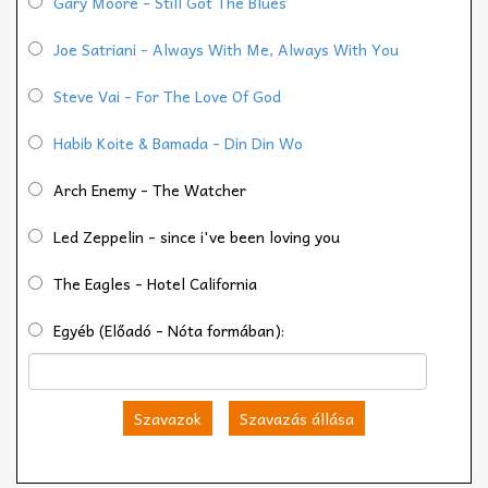
Gary Moore - Still Got The Blues
Joe Satriani - Always With Me, Always With You
Steve Vai - For The Love Of God
Habib Koite & Bamada - Din Din Wo
Arch Enemy - The Watcher
Led Zeppelin - since i've been loving you
The Eagles - Hotel California
Egyéb (Előadó - Nóta formában):
Szavazok
Szavazás állása