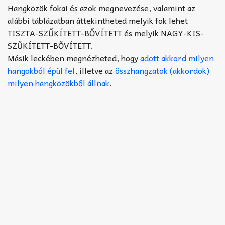
Akkord-kotta
Hangközök fokai és azok megnevezése, valamint az
alábbi táblázatban áttekintheted melyik fok lehet
TABok
TISZTA-SZŰKÍTETT-BŐVÍTETT és melyik NAGY-KIS-
SZŰKÍTETT-BŐVÍTETT.
Improvizáció
Másik leckében megnézheted, hogy
adott akkord milyen
hangokból épül fel
, illetve az
összhangzatok (akkordok)
milyen hangközökből állnak
.