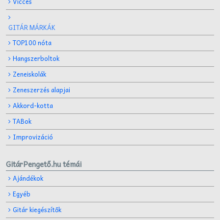
Vicces
GITÁR MÁRKÁK
TOP100 nóta
Hangszerboltok
Zeneiskolák
Zeneszerzés alapjai
Akkord-kotta
TABok
Improvizáció
GitárPengető.hu témái
Ajándékok
Egyéb
Gitár kiegészítők