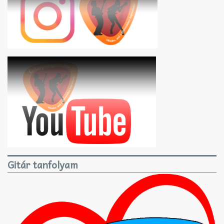
Gitár tanfolyam