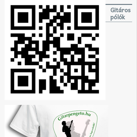
Gitáros
pólók