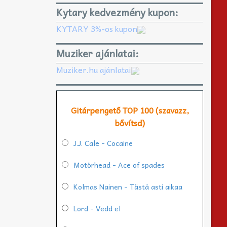
Kytary kedvezmény kupon:
KYTARY 3%-os kupon
Muziker ajánlatai:
Muziker.hu ajánlatai
Gitárpengető TOP 100 (szavazz,
bővítsd)
J.J. Cale - Cocaine
Motörhead - Ace of spades
Kolmas Nainen - Tästä asti aikaa
Lord - Vedd el