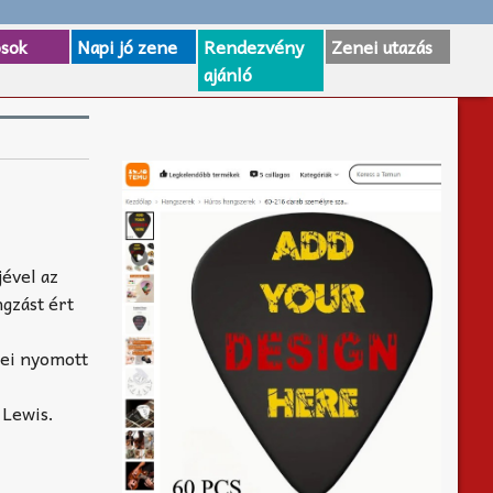
osok
Napi jó zene
Rendezvény
Zenei utazás
ajánló
jével az
ngzást ért
nei nyomott
 Lewis.