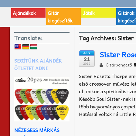
Ajándékok
Gitár
Játék
Gitárok
kiegészítők
kiegészí
Translate:
Tag Archives:
Sister
Sister Ros
JAN
21
SEGÍTÜNK AJÁNDÉK
Gitárpengető
2016
ÖTLETET ADNI
Sister Rosetta Tharpe ame
első crossover művész let
el, mikor a spirituális s
Később Soul Sister-nek is
több hagyományos gospel 
Hatással voltak rá Little
NÉZEGESS MÁRKÁS