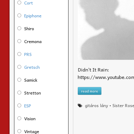
Cort
Epiphone
Shiro
Cremona
PRS
Gretsch
Didn’t It Rain:
https://www.youtube.
Samick
read more
Stretton
gitáros lány
•
Sister Ros
ESP
Vision
Vintage