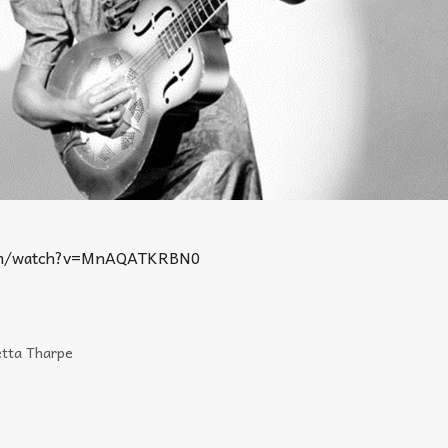
com/watch?v=MnAQATKRBN0
etta Tharpe