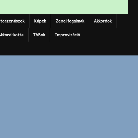
tcazenészek
Képek
Zenei fogalmak
Akkordok
Akkord-kotta
TABok
Improvizáció