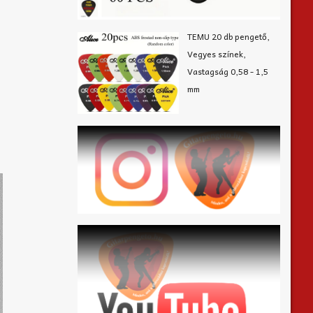
TEMU 20 db pengető,
Vegyes színek,
Vastagság 0,58 - 1,5
mm