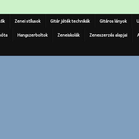
tők
Zenei stílusok
Gitár játék technikák
Gitáros lányok
U
nóta
Hangszerboltok
Zeneiskolák
Zeneszerzés alapjai