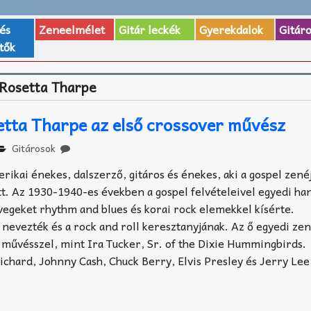
 és
Zeneelmélet
Gitár leckék
Gyerekdalok
Gitár
tők
 Rosetta Tharpe
etta Tharpe az első crossover művész
Gitárosok
rikai énekes, dalszerző, gitáros és énekes, aki a gospel zené
t. Az 1930-1940-es években a gospel felvételeivel egyedi ha
zövegeket rhythm and blues és korai rock elemekkel kísérte.
 nevezték és a rock and roll keresztanyjának. Az ő egyedi ze
művésszel, mint Ira Tucker, Sr. of the Dixie Hummingbirds.
 Richard, Johnny Cash, Chuck Berry, Elvis Presley és Jerry Lee