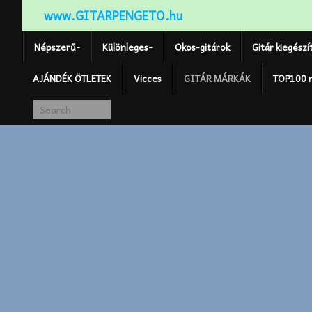
www.GITARPENGETO.hu
Népszerű-
Különleges-
Okos-gitárok
Gitár kiegészí
AJÁNDÉK ÖTLETEK
Vicces
GITÁR MÁRKÁK
TOP100 