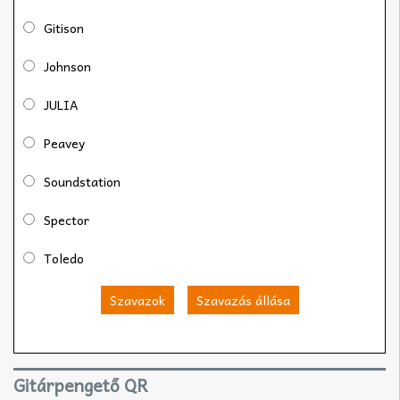
Gitison
Johnson
JULIA
Peavey
Soundstation
Spector
Toledo
Szavazok
Szavazás állása
Gitárpengető QR