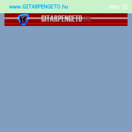
www.GITARPENGETO.hu
MENU
Népszerű-
Különleges-
Okos-gitárok
Gitár kiegészítők
Zenei stílusok
Gitár játék technikák
Gitáros lányok
Utcazenészek
Képek