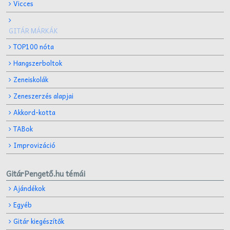
Vicces
GITÁR MÁRKÁK
TOP100 nóta
Hangszerboltok
Zeneiskolák
Zeneszerzés alapjai
Akkord-kotta
TABok
Improvizáció
GitárPengető.hu témái
Ajándékok
Egyéb
Gitár kiegészítők