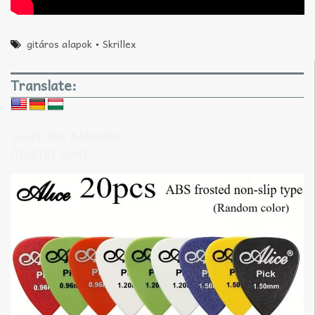
gitáros alapok
•
Skrillex
Translate:
SEGÍTÜNK AJÁNDÉK
ÖTLETET ADNI