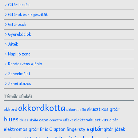
Gitár leckék
Gitárok és kiegészítők
Gitárosok
Gyerekdalok
Játék
Napi jó zene
Rendezvény ajánló
Zeneelmélet
Zenei utazás
Témák címkéi
akkordkotta
akusztikus gitár
akkord
akkordszóló
blues
capo
elektroakusztikus gitár
effekt
blues skála
country
gitár
gitár játék
elektromos gitár
Eric Clapton
fingerstyle