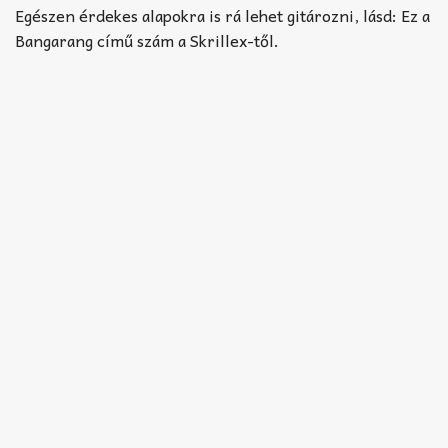
Akkord-kotta
Egészen érdekes alapokra is rá lehet gitározni, lásd: Ez a
Bangarang című szám a Skrillex-től.
TABok
Improvizáció