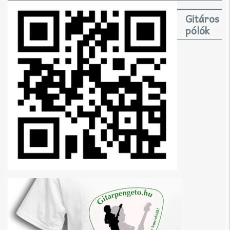
Gitáros
pólók