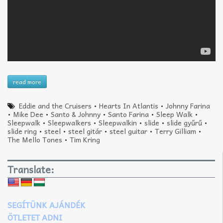
read more
Eddie and the Cruisers
•
Hearts In Atlantis
•
Johnny Farina
•
Mike Dee
•
Santo & Johnny
•
Santo Farina
•
Sleep Walk
•
Sleepwalk
•
Sleepwalkers
•
Sleepwalkin
•
slide
•
slide gyűrű
•
slide ring
•
steel
•
steel gitár
•
steel guitar
•
Terry Gilliam
•
The Mello Tones
•
Tim Kring
Translate:
SEGÍTÜNK AJÁNDÉK
ÖTLETET ADNI