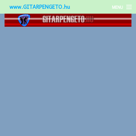
www.GITARPENGETO.hu
MENU
Népszerű-
Különleges-
Okos-gitárok
Gitár kiegészítők
Zenei stílusok
Gitár játék technikák
Gitáros lányok
Utcazenészek
Képek