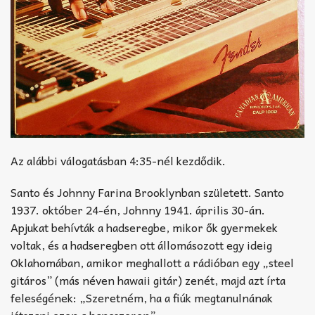
Az alábbi válogatásban 4:35-nél kezdődik.
Santo és Johnny Farina Brooklynban született. Santo
1937. október 24-én, Johnny 1941. április 30-án.
Apjukat behívták a hadseregbe, mikor ők gyermekek
voltak, és a hadseregben ott állomásozott egy ideig
Oklahomában, amikor meghallott a rádióban egy „steel
gitáros” (más néven hawaii gitár) zenét, majd azt írta
feleségének: „Szeretném, ha a fiúk megtanulnának
játszani ezen a hangszeren”.