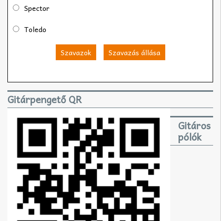
Spector
Toledo
Szavazok
Szavazás állása
Gitárpengető QR
Gitáros
pólók