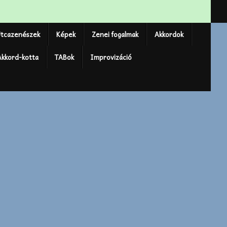
tcazenészek
Képek
Zenei fogalmak
Akkordok
Akkord-kotta
TABok
Improvizáció