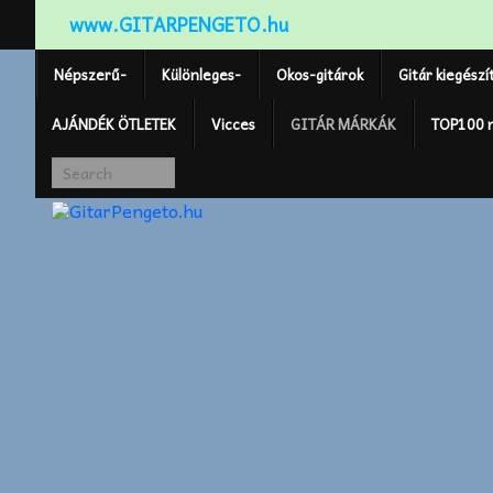
www.GITARPENGETO.hu
Népszerű-
Különleges-
Okos-gitárok
Gitár kiegészí
AJÁNDÉK ÖTLETEK
Vicces
GITÁR MÁRKÁK
TOP100 