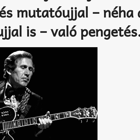
és mutatóujjal – néha 
jjal is – való pengetés