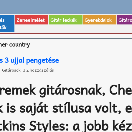
 és
Zeneelmélet
Gitár leckék
Gyerekdalok
Gitár
tők
her country
s 3 ujjal pengetése
Gitárosok
2 hozzászólás
 remek gitárosnak, Che
 is saját stílusa volt, 
tkins Styles: a jobb kéz