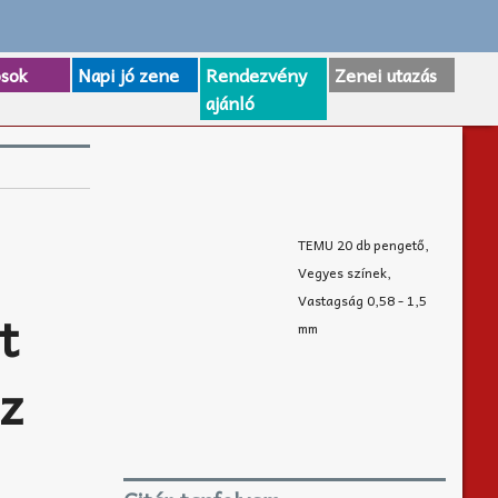
osok
Napi jó zene
Rendezvény
Zenei utazás
ajánló
TEMU 20 db pengető,
Vegyes színek,
Vastagság 0,58 - 1,5
t
mm
ez