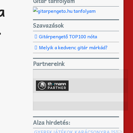
Gitár tanfolyam
a
.
Szavazások
Gitárpengető TOP100 nóta
Melyik a kedvenc gitár márkád?
Partnereink
Alza hirdetés:
GYEREKJÁTÉKOK KARÁCSONYRA IS!