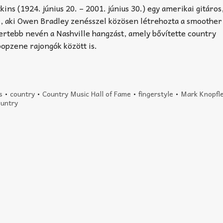
ins (1924. június 20. – 2001. június 30.) egy amerikai gitáros
, aki Owen Bradley zenésszel közösen létrehozta a smoother
mertebb nevén a Nashville hangzást, amely bővítette country
popzene rajongók között is.
s
•
country
•
Country Music Hall of Fame
•
fingerstyle
•
Mark Knopfl
ountry