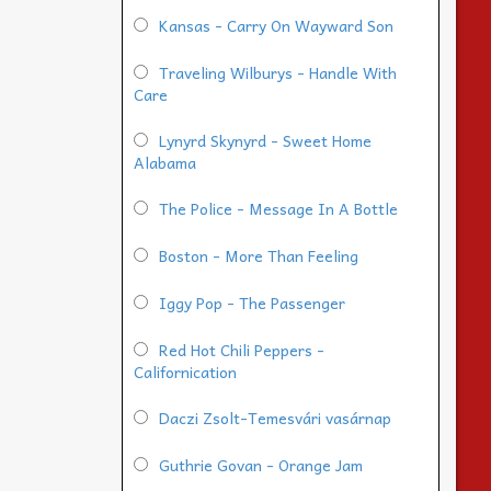
Kansas - Carry On Wayward Son
Traveling Wilburys - Handle With
Care
Lynyrd Skynyrd - Sweet Home
Alabama
The Police - Message In A Bottle
Boston - More Than Feeling
Iggy Pop - The Passenger
Red Hot Chili Peppers -
Californication
Daczi Zsolt-Temesvári vasárnap
Guthrie Govan - Orange Jam