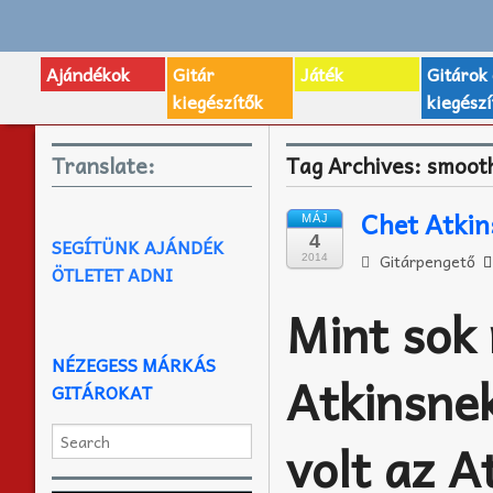
Ajándékok
Gitár
Játék
Gitárok
kiegészítők
kiegészí
Translate:
Tag Archives:
smoot
Chet Atkin
MÁJ
4
SEGÍTÜNK AJÁNDÉK
Gitárpengető
2014
ÖTLETET ADNI
Mint sok
NÉZEGESS MÁRKÁS
Atkinsnek
GITÁROKAT
volt az A