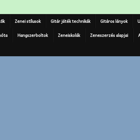
tők
Zenei stílusok
Gitár játék technikák
Gitáros lányok
U
nóta
Hangszerboltok
Zeneiskolák
Zeneszerzés alapjai