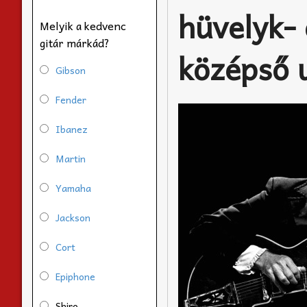
hüvelyk- 
Melyik a kedvenc
gitár márkád?
középső u
Gibson
Fender
Ibanez
Martin
Yamaha
Jackson
Cort
Epiphone
Shiro