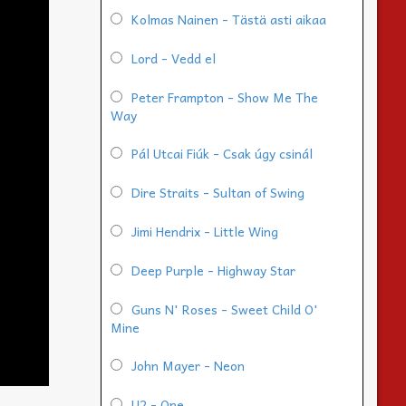
Kolmas Nainen - Tästä asti aikaa
Lord - Vedd el
Peter Frampton - Show Me The
Way
Pál Utcai Fiúk - Csak úgy csinál
Dire Straits - Sultan of Swing
Jimi Hendrix - Little Wing
Deep Purple - Highway Star
Guns N' Roses - Sweet Child O'
Mine
John Mayer - Neon
U2 - One