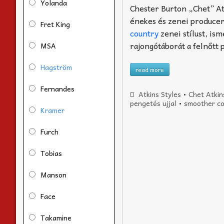
Yolanda
Chester Burton „Chet” Atk
énekes és zenei producer
Fret King
country
zenei stílust, is
rajongótáborát a felnőtt 
MSA
Hagström
read more
Fernandes
Atkins Styles
•
Chet Atkin
pengetés ujjal
•
smoother c
Kramer
Furch
Tobias
Manson
Face
Takamine