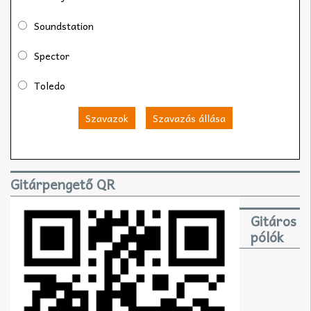
Soundstation
Spector
Toledo
Szavazok
Szavazás állása
Gitárpengető QR
Gitáros
pólók