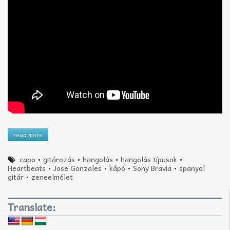
read more
capo
•
gitározás
•
hangolás
•
hangolás típusok
•
Heartbeats
•
Jose Gonzales
•
kápó
•
Sony Bravia
•
spanyol
gitár
•
zeneelmélet
Translate: