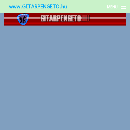
www.GITARPENGETO.hu
MENU
Népszerű-
Különleges-
Okos-gitárok
Gitár kiegészítők
Zenei stílusok
Gitár játék technikák
Gitáros lányok
Utcazenészek
Képek