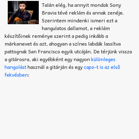
Akkord-kotta
Talán elég, ha annyit mondok Sony
Bravia tévé reklám és annak zenéje.
TABok
Szerintem mindenki ismeri ezt a
hangulatos dallamot, a reklám
Improvizáció
készítőinek reménye szerint a pedig inkább a
márkanevet és azt, ahogyan a színes labdák lassítva
pattognak San Francisco egyik utcáján. De térjünk vissza
a gitárosra, aki egyébként egy nagyon
különleges
hangolást
használ a gitárján és egy
capo-t is az első
fekvésben
: