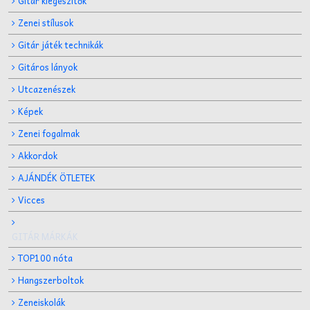
Gitár kiegészítők
Zenei stílusok
Gitár játék technikák
Gitáros lányok
Utcazenészek
Képek
Zenei fogalmak
Akkordok
AJÁNDÉK ÖTLETEK
Vicces
GITÁR MÁRKÁK
TOP100 nóta
Hangszerboltok
Zeneiskolák