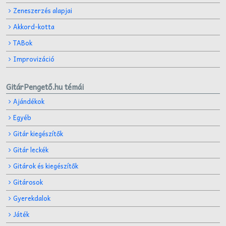
Zeneszerzés alapjai
Akkord-kotta
TABok
Improvizáció
GitárPengető.hu témái
Ajándékok
Egyéb
Gitár kiegészítők
Gitár leckék
Gitárok és kiegészítők
Gitárosok
Gyerekdalok
Játék