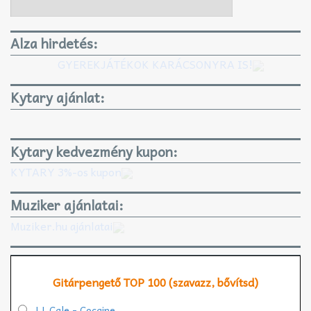
Alza hirdetés:
GYEREKJÁTÉKOK KARÁCSONYRA IS!
Kytary ajánlat:
Kytary kedvezmény kupon:
KYTARY 3%-os kupon
Muziker ajánlatai:
Muziker.hu ajánlatai
Gitárpengető TOP 100 (szavazz, bővítsd)
J.J. Cale - Cocaine