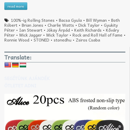
read more
100%-ig Rolling Stones
•
Bacsa Gyula
•
Bill Wyman
•
Both
Róbert
•
Brian Jones
•
Charlie Watts
•
Dick Taylor
•
Gyukity
Péter
•
Ian Stewart
•
Jókay Árpád
•
Keith Richards
•
Kőváry
Péter
•
Mick Jagger
•
Mick Taylor
•
Rock and Roll Hall of Fame
•
Ronnie Wood
•
STONED
•
stonedhu
•
Zsiros Csaba
Translate:
SEGÍTÜNK AJÁNDÉK
ÖTLETET ADNI