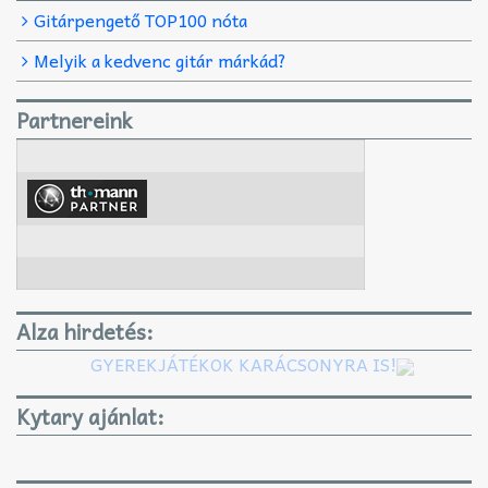
Gitárpengető TOP100 nóta
Melyik a kedvenc gitár márkád?
Partnereink
Alza hirdetés:
GYEREKJÁTÉKOK KARÁCSONYRA IS!
Kytary ajánlat: