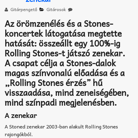
Akkord-kotta
Gitárpengető
Gitárosok
TABok
Az örömzenélés és a Stones-
Improvizáció
koncertek látogatása megtette
hatását: összeállt egy 100%-ig
Rolling Stones-t játszó zenekar.
A csapat célja a Stones-dalok
magas színvonalú előadása és a
„Rolling Stones érzés” hű
visszaadása, mind zeneiségében,
mind színpadi megjelenésben.
A zenekar
A Stoned zenekar 2003-ban alakult Rolling Stones
rajongókból.