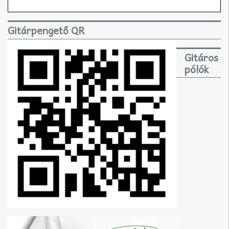
Gitárpengető QR
Gitáros
pólók