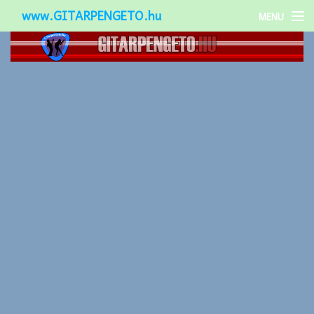
www.GITARPENGETO.hu
MENU
Népszerű-
Különleges-
Okos-gitárok
Gitár kiegészítők
Zenei stílusok
Gitár játék technikák
Gitáros lányok
Utcazenészek
Képek