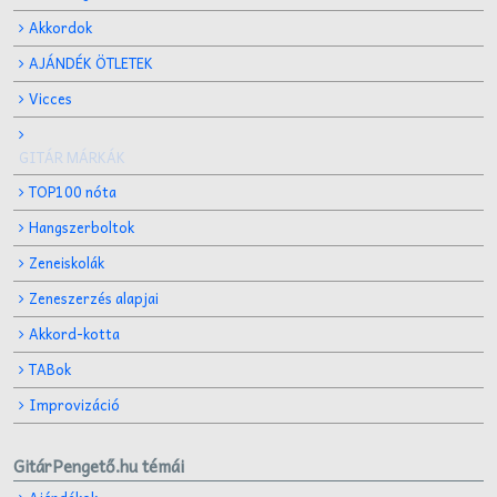
Akkordok
AJÁNDÉK ÖTLETEK
Vicces
GITÁR MÁRKÁK
TOP100 nóta
Hangszerboltok
Zeneiskolák
Zeneszerzés alapjai
Akkord-kotta
TABok
Improvizáció
GitárPengető.hu témái