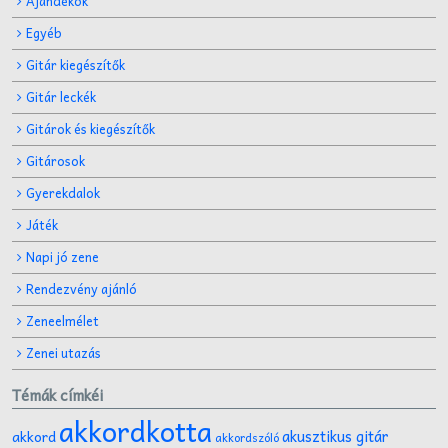
Ajándékok
Egyéb
Gitár kiegészítők
Gitár leckék
Gitárok és kiegészítők
Gitárosok
Gyerekdalok
Játék
Napi jó zene
Rendezvény ajánló
Zeneelmélet
Zenei utazás
Témák címkéi
akkordkotta
akusztikus gitár
akkord
akkordszóló