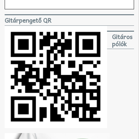
Gitárpengető QR
Gitáros
pólók