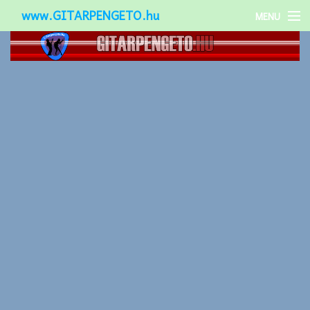
www.GITARPENGETO.hu
MENU
Népszerű-
Különleges-
Okos-gitárok
Gitár kiegészítők
Zenei stílusok
Gitár játék technikák
Gitáros lányok
Utcazenészek
Képek