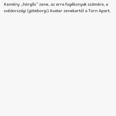
Akkord-kotta
Kemény „hörgős” zene, az arra fogékonyak számára, a
svédországi (göteborgi) Avatar zenekartól a Torn Apart.
TABok
Improvizáció