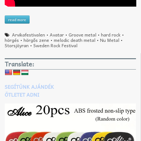
read more
Arvikafestivalen
•
Avatar
•
Groove metal
•
hard rock
•
hörgés
•
hörgős zene
•
melodic death metal
•
Nu Metal
•
Storsjöyran
•
Sweden Rock Festival
Translate:
SEGÍTÜNK AJÁNDÉK
ÖTLETET ADNI