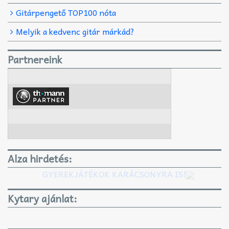
Gitárpengető TOP100 nóta
Melyik a kedvenc gitár márkád?
Partnereink
Alza hirdetés:
GYEREKJÁTÉKOK KARÁCSONYRA IS!
Kytary ajánlat: