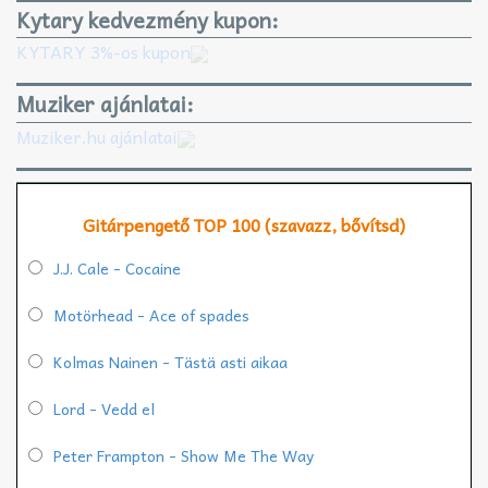
Kytary kedvezmény kupon:
KYTARY 3%-os kupon
Muziker ajánlatai:
Muziker.hu ajánlatai
Gitárpengető TOP 100 (szavazz, bővítsd)
J.J. Cale - Cocaine
Motörhead - Ace of spades
Kolmas Nainen - Tästä asti aikaa
Lord - Vedd el
Peter Frampton - Show Me The Way