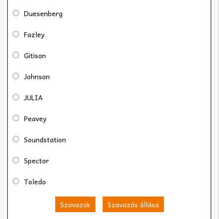
Duesenberg
Fazley
Gitison
Johnson
JULIA
Peavey
Soundstation
Spector
Toledo
Szavazok
Szavazás állása