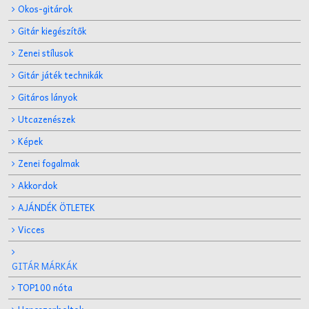
Okos-gitárok
Gitár kiegészítők
Zenei stílusok
Gitár játék technikák
Gitáros lányok
Utcazenészek
Képek
Zenei fogalmak
Akkordok
AJÁNDÉK ÖTLETEK
Vicces
GITÁR MÁRKÁK
TOP100 nóta