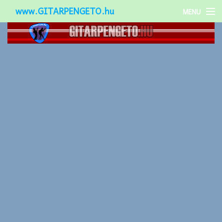
www.GITARPENGETO.hu
MENU
Népszerű-
Különleges-
Okos-gitárok
Gitár kiegészítők
Zenei stílusok
Gitár játék technikák
Gitáros lányok
Utcazenészek
Képek