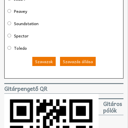
Peavey
Soundstation
Spector
Toledo
Szavazok
Szavazás állása
Gitárpengető QR
Gitáros
pólók