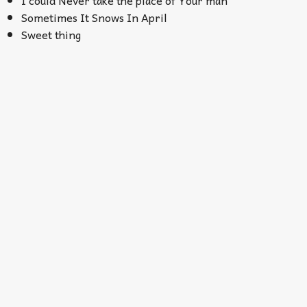
I could Never take the place of Your man
Sometimes It Snows In April
Sweet thing