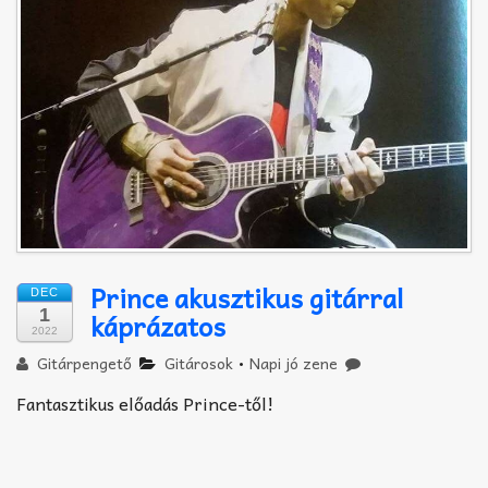
Akkord-kotta
TABok
Improvizáció
Prince akusztikus gitárral
DEC
1
káprázatos
2022
Gitárpengető
Gitárosok
•
Napi jó zene
Fantasztikus előadás Prince-től!