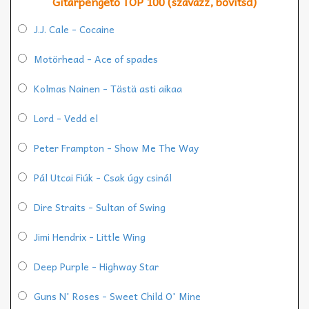
Gitárpengető TOP 100 (szavazz, bővítsd)
J.J. Cale - Cocaine
Motörhead - Ace of spades
Kolmas Nainen - Tästä asti aikaa
Lord - Vedd el
Peter Frampton - Show Me The Way
Pál Utcai Fiúk - Csak úgy csinál
Dire Straits - Sultan of Swing
Jimi Hendrix - Little Wing
Deep Purple - Highway Star
Guns N' Roses - Sweet Child O' Mine