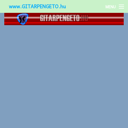
www.GITARPENGETO.hu
MENU
Népszerű-
Különleges-
Okos-gitárok
Gitár kiegészítők
Zenei stílusok
Gitár játék technikák
Gitáros lányok
Utcazenészek
Képek