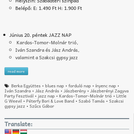
Helyszín: Szabadtéri színpad
Belépő: E: 1.490 Ft H: 1.900 Ft
Június 20. péntek JAZZ NAP
Kardos-Tomor-Molnár trió,
Iván Szandra és Jász András,
valamint a Szakcsi gypsy jazz
read more
Berka Együttes
•
blues nap
•
forduló nap
•
ínyenc nap
•
Iván Szandra
•
Jász András
•
Jászberény
•
Jászberényi Zagyva
Party Fesztivál
•
jazz nap
•
Kardos-Tomor-Molnár trió
•
Little
G Weevil
•
Péterfy Bori & Love Band
•
Szabó Tamás
•
Szakcsi
gypsy jazz
•
Szűcs Gábor
Translate: