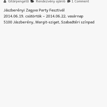
Akkord-kotta
Gitárpengető
Rendezvény ajánló
1 Comment
Jászberényi Zagyva Party Fesztivál
TABok
2014.06.19. csütörtök – 2014.06.22. vasárnap
5100 Jászberény, Margit-sziget, Szabadtéri színpad
Improvizáció