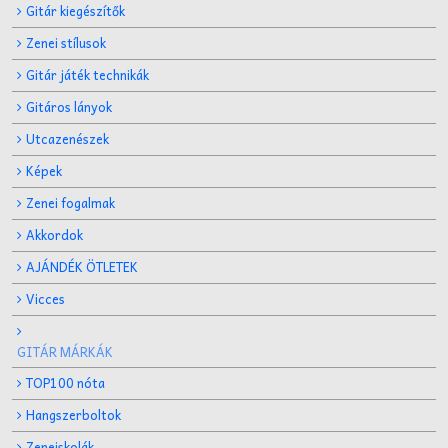
Gitár kiegészítők
Zenei stílusok
Gitár játék technikák
Gitáros lányok
Utcazenészek
Képek
Zenei fogalmak
Akkordok
AJÁNDÉK ÖTLETEK
Vicces
GITÁR MÁRKÁK
TOP100 nóta
Hangszerboltok
Zeneiskolák