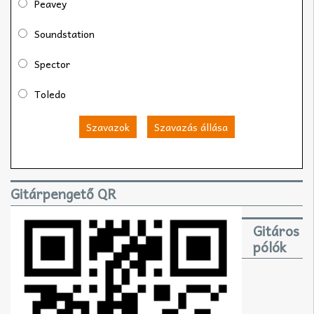
Peavey
Soundstation
Spector
Toledo
Szavazok
Szavazás állása
Gitárpengető QR
Gitáros
pólók