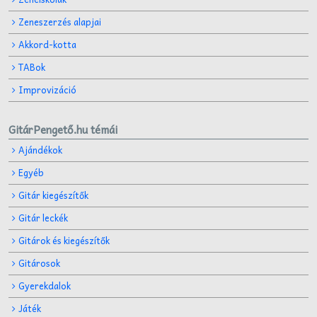
Zeneszerzés alapjai
Akkord-kotta
TABok
Improvizáció
GitárPengető.hu témái
Ajándékok
Egyéb
Gitár kiegészítők
Gitár leckék
Gitárok és kiegészítők
Gitárosok
Gyerekdalok
Játék