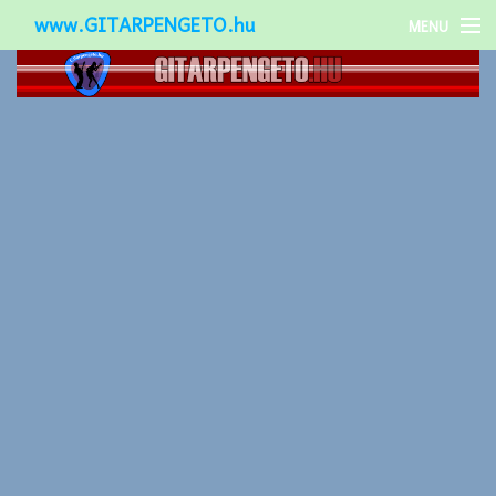
www.GITARPENGETO.hu
MENU
Népszerű-
Különleges-
Okos-gitárok
Gitár kiegészítők
Zenei stílusok
Gitár játék technikák
Gitáros lányok
Utcazenészek
Képek