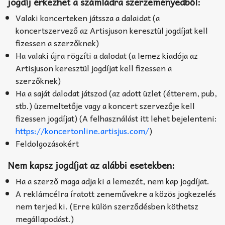
jogdíj érkezhet a számládra szerzeményedből:
Valaki koncerteken játssza a dalaidat (a
koncertszervező az Artisjuson keresztül jogdíjat kell
fizessen a szerzőknek)
Ha valaki újra rögzíti a dalodat (a lemez kiadója az
Artisjuson keresztül jogdíjat kell fizessen a
szerzőknek)
Ha a saját dalodat játszod (az adott üzlet (étterem, pub,
stb.) üzemeltetője vagy a koncert szervezője kell
fizessen jogdíjat) (A felhasználást itt lehet bejelenteni:
https://koncertonline.artisjus.com/
)
Feldolgozásokért
Nem kapsz jogdíjat az alábbi esetekben:
Ha a szerző maga adja ki a lemezét, nem kap jogdíjat.
A reklámcélra íratott zeneművekre a közös jogkezelés
nem terjed ki. (Erre külön szerződésben köthetsz
megállapodást.)