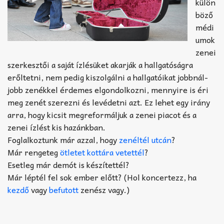
külön
böző
médi
umok
zenei
szerkesztői a saját ízlésüket akarják a hallgatóságra
erőltetni, nem pedig kiszolgálni a hallgatóikat jobbnál-
jobb zenékkel érdemes elgondolkozni, mennyire is éri
meg zenét szerezni és levédetni azt. Ez lehet egy irány
arra, hogy kicsit megreformáljuk a zenei piacot és a
zenei ízlést kis hazánkban.
Foglalkoztunk már azzal, hogy
zenéltél utcán
?
Már rengeteg
ötletet kottára vetettél
?
Esetleg már demót is készítettél?
Már léptél fel sok ember előtt? (Hol koncertezz, ha
kezdő
vagy
befutott
zenész vagy.)