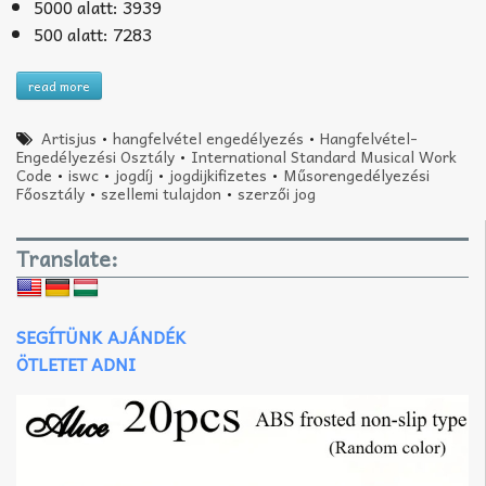
5000 alatt: 3939
500 alatt: 7283
read more
Artisjus
•
hangfelvétel engedélyezés
•
Hangfelvétel-
Engedélyezési Osztály
•
International Standard Musical Work
Code
•
iswc
•
jogdíj
•
jogdijkifizetes
•
Műsorengedélyezési
Főosztály
•
szellemi tulajdon
•
szerzői jog
Translate:
SEGÍTÜNK AJÁNDÉK
ÖTLETET ADNI