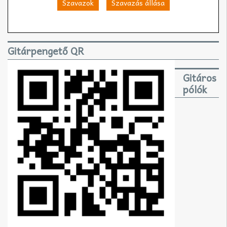
Szavazok
Szavazás állása
Gitárpengető QR
Gitáros
pólók