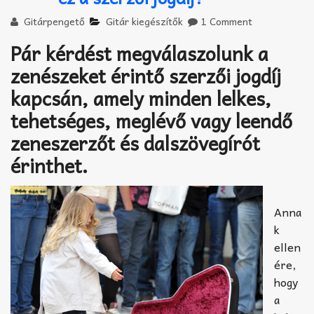
Akkord-kotta
Gitárpengető
Gitár kiegészítők
1 Comment
TABok
Pár kérdést megválaszolunk a
Improvizáció
zenészeket érintő szerzői jogdíj
kapcsán, amely minden lelkes,
tehetséges, meglévő vagy leendő
zeneszerzőt és dalszövegírót
érinthet.
Anna
k
ellen
ére,
hogy
a