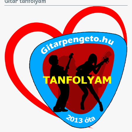
Gitár tanfolyam