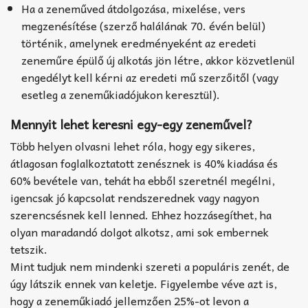
Ha a zeneműved átdolgozása, mixelése, vers
megzenésítése (szerző halálának 70. évén belül)
történik, amelynek eredményeként az eredeti
zeneműre épülő új alkotás jön létre, akkor közvetlenül
engedélyt kell kérni az eredeti mű szerzőitől (vagy
esetleg a zeneműkiadójukon keresztül).
Mennyit lehet keresni egy-egy zeneművel?
Több helyen olvasni lehet róla, hogy egy sikeres,
átlagosan foglalkoztatott zenésznek is 40% kiadása és
60% bevétele van, tehát ha ebből szeretnél megélni,
igencsak jó kapcsolat rendszerednek vagy nagyon
szerencsésnek kell lenned. Ehhez hozzásegíthet, ha
olyan maradandó dolgot alkotsz, ami sok embernek
tetszik.
Mint tudjuk nem mindenki szereti a populáris zenét, de
úgy látszik ennek van keletje. Figyelembe véve azt is,
hogy a zeneműkiadó jellemzően 25%-ot levon a