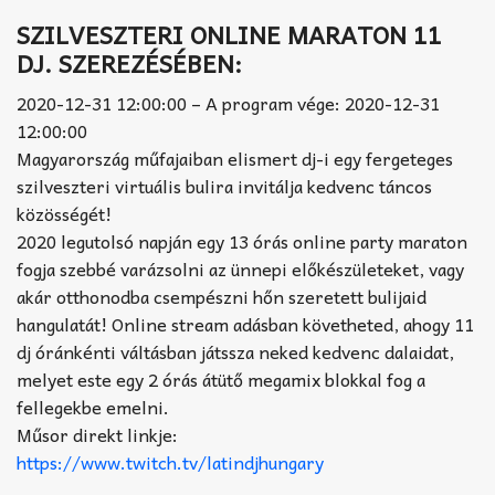
SZILVESZTERI ONLINE MARATON 11
DJ. SZEREZÉSÉBEN:
2020-12-31 12:00:00 – A program vége: 2020-12-31
12:00:00
Magyarország műfajaiban elismert dj-i egy fergeteges
szilveszteri virtuális bulira invitálja kedvenc táncos
közösségét!
2020 legutolsó napján egy 13 órás online party maraton
fogja szebbé varázsolni az ünnepi előkészületeket, vagy
akár otthonodba csempészni hőn szeretett bulijaid
hangulatát! Online stream adásban követheted, ahogy 11
dj óránkénti váltásban játssza neked kedvenc dalaidat,
melyet este egy 2 órás átütő megamix blokkal fog a
fellegekbe emelni.
Műsor direkt linkje:
https://www.twitch.tv/latindjhungary