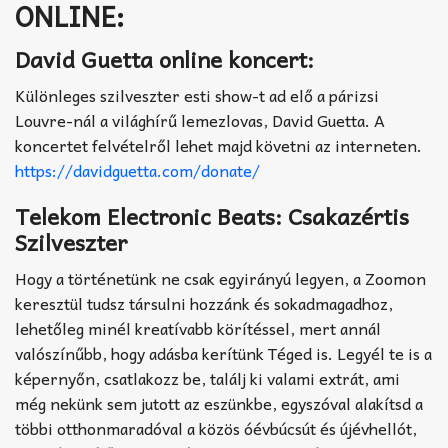
ONLINE:
David Guetta online koncert:
Különleges szilveszter esti show-t ad elő a párizsi
Louvre-nál a világhírű lemezlovas, David Guetta. A
koncertet felvételről lehet majd követni az interneten.
https://davidguetta.com/donate/
Telekom Electronic Beats: Csakazértis
Szilveszter
Hogy a történetünk ne csak egyirányú legyen, a Zoomon
keresztül tudsz társulni hozzánk és sokadmagadhoz,
lehetőleg minél kreatívabb körítéssel, mert annál
valószínűbb, hogy adásba kerítünk Téged is. Legyél te is a
képernyőn, csatlakozz be, találj ki valami extrát, ami
még nekünk sem jutott az eszünkbe, egyszóval alakítsd a
többi otthonmaradóval a közös óévbúcsút és újévhellót,