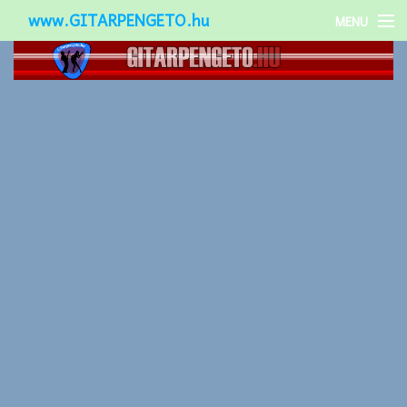
www.GITARPENGETO.hu
MENU
Népszerű-
Különleges-
Okos-gitárok
Gitár kiegészítők
Zenei stílusok
Gitár játék technikák
Gitáros lányok
Utcazenészek
Képek