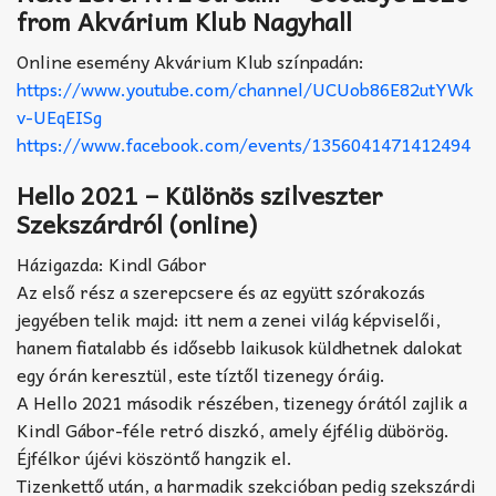
from Akvárium Klub Nagyhall
Online esemény Akvárium Klub színpadán:
https://www.youtube.com/channel/UCUob86E82utYWk
v-UEqEISg
https://www.facebook.com/events/1356041471412494
Hello 2021 – Különös szilveszter
Szekszárdról (online)
Házigazda: Kindl Gábor
Az első rész a szerepcsere és az együtt szórakozás
jegyében telik majd: itt nem a zenei világ képviselői,
hanem fiatalabb és idősebb laikusok küldhetnek dalokat
egy órán keresztül, este tíztől tizenegy óráig.
A Hello 2021 második részében, tizenegy órától zajlik a
Kindl Gábor-féle retró diszkó, amely éjfélig dübörög.
Éjfélkor újévi köszöntő hangzik el.
Tizenkettő után, a harmadik szekcióban pedig szekszárdi