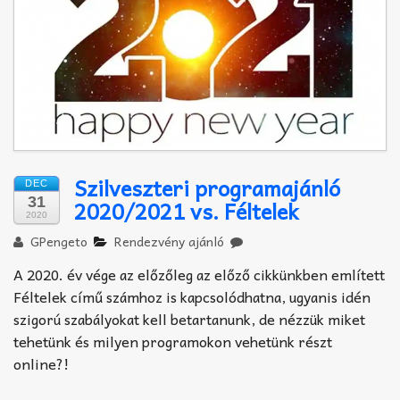
Akkord-kotta
TABok
Improvizáció
Szilveszteri programajánló
DEC
31
2020/2021 vs. Féltelek
2020
GPengeto
Rendezvény ajánló
A 2020. év vége az előzőleg az előző cikkünkben említett
Féltelek című számhoz is kapcsolódhatna, ugyanis idén
szigorú szabályokat kell betartanunk, de nézzük miket
tehetünk és milyen programokon vehetünk részt
online?!