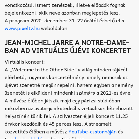
vonatkozású, ismert zenészek, illetve előadók fognak
bejelentkezni, akik neve azonban meglepetés lesz.
A program 2020. december 31. 22 órától érhető el a
www.pixeltv.hu
weboldalon
JEAN-MICHEL JARRE A NOTRE-DAME-
BAN AD VIRTUÁLIS ÚJÉVI KONCERTET
Virtuális koncert:
A „Welcome to the Other Side” a világ minden tájáról
elérhető, ingyenes koncertélmény, amely nemcsak az
újévet szeretné megünnepelni, hanem egyben a remény
üzenetét is elküldeni mindenki számára a 2021-es évre.
A művész élőben játszik majd egy párizsi stúdióban,
miközben az avatarja a katedrális virtuálisan létrehozott
helyszínén tűnik fel. A szilveszter éjjeli koncert 11.25
órakor kezdődik és 45 perces lesz. A streamelt
közvetítés élőben a művész
YouTube-csatornáján
és
F
acebook-oldalán
is követhető lesz.