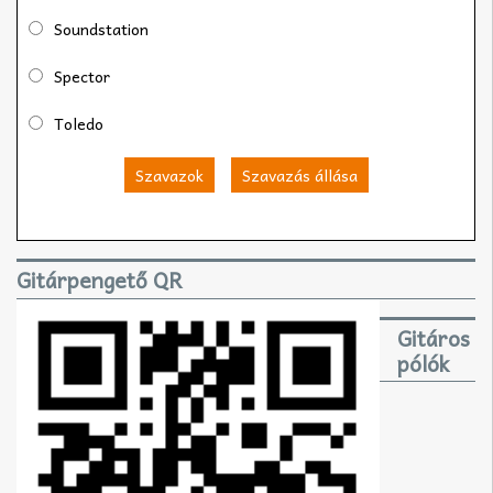
Soundstation
Spector
Toledo
Szavazok
Szavazás állása
Gitárpengető QR
Gitáros
pólók