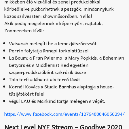
miközben élő vizuállal és zenei produkciókkal
körbeölelve pukkanhatnak a pezsgők, mindannyiunk
közös szilveszteri showműsorában. Yalla!
Akik pedig megjelennek a képernyőn, rajtatok,
Zoomereken kívül:
Vatsanah melegíti be a lemezjátszórezsót
Perrin folytatja ünnepi torkolattűzzel
La Boum: a Fran Palermo, a Mary Popkids, a Bohemian
Betyars és a Middlemist Red egyetlen
szuperprodukcióként szikrázik össze
Tolo terít a lábaink alá forró lávát
Kornél Kovács a Studio Barnhus alaptagja a house-
tűzijátékért felel
végül LAU és Mankind tartja melegen a végét.
https://www.facebook.com/events/1276488846050294/
Next Level NYE Stream – Goodbye 2020