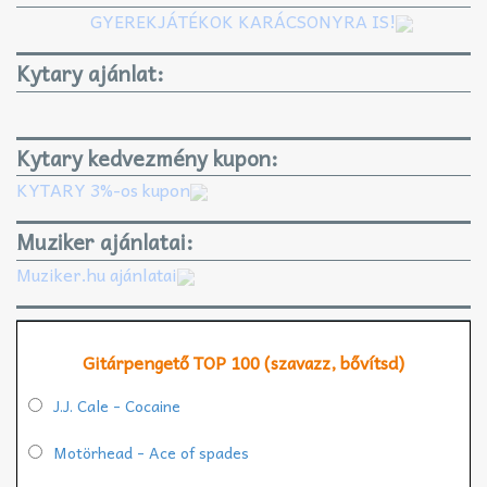
GYEREKJÁTÉKOK KARÁCSONYRA IS!
Kytary ajánlat:
Kytary kedvezmény kupon:
KYTARY 3%-os kupon
Muziker ajánlatai:
Muziker.hu ajánlatai
Gitárpengető TOP 100 (szavazz, bővítsd)
J.J. Cale - Cocaine
Motörhead - Ace of spades