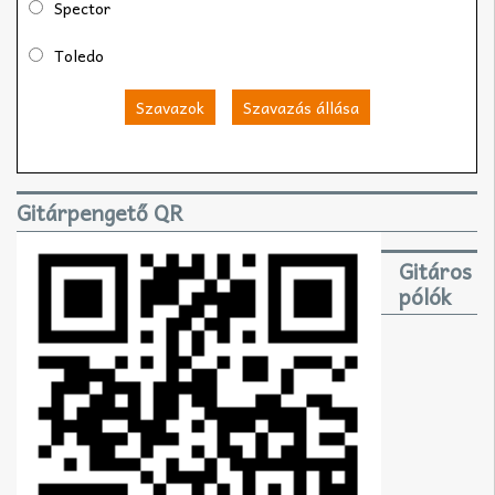
Spector
Toledo
Szavazok
Szavazás állása
Gitárpengető QR
Gitáros
pólók