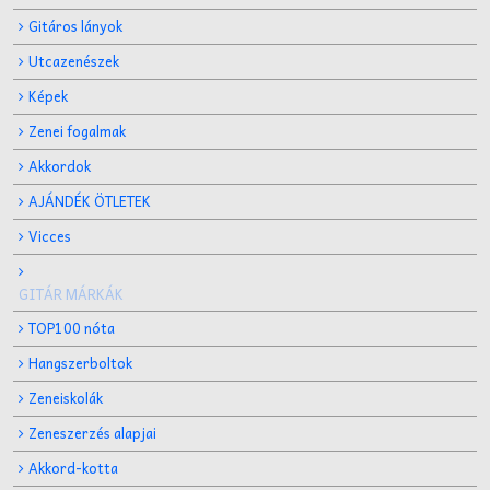
Gitáros lányok
Utcazenészek
Képek
Zenei fogalmak
Akkordok
AJÁNDÉK ÖTLETEK
Vicces
GITÁR MÁRKÁK
TOP100 nóta
Hangszerboltok
Zeneiskolák
Zeneszerzés alapjai
Akkord-kotta