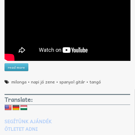
read more
milonga
•
napi jó zene
•
spanyol gitár
•
tangó
Translate:
SEGÍTÜNK AJÁNDÉK
ÖTLETET ADNI