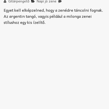
Akkord-kotta
Gitárpengető
Napi jó zene
Egyet kell elképzelned, hogy a zenédre táncolni fognak.
TABok
Az argentin tangó, vagyis például a milonga zenei
stílushoz egy kis ízelítő.
Improvizáció