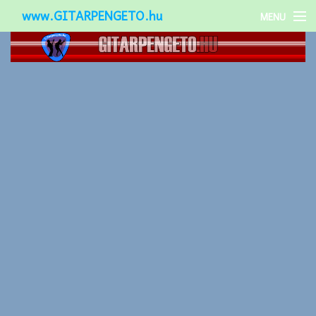
www.GITARPENGETO.hu
MENU
Népszerű-
Különleges-
Okos-gitárok
Gitár kiegészítők
Zenei stílusok
Gitár játék technikák
Gitáros lányok
Utcazenészek
Képek