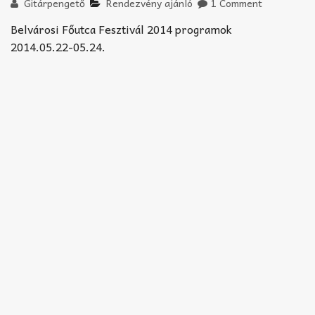
Akkord-kotta
Gitárpengető
Rendezvény ajánló
1 Comment
Belvárosi Főutca Fesztivál 2014 programok
TABok
2014.05.22-05.24.
Improvizáció