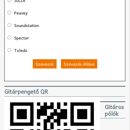
JULIA
Peavey
Soundstation
Spector
Toledo
Szavazok
Szavazás állása
Gitárpengető QR
Gitáros
pólók