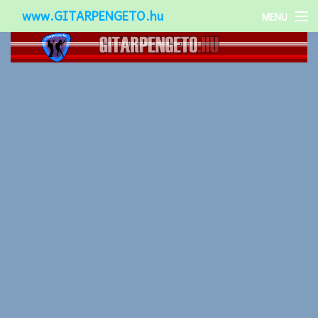
www.GITARPENGETO.hu
MENU
Népszerű-
Különleges-
Okos-gitárok
Gitár kiegészítők
Zenei stílusok
Gitár játék technikák
Gitáros lányok
Utcazenészek
Képek