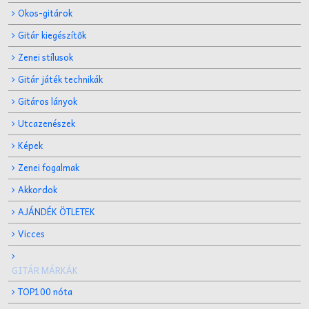
Okos-gitárok
Gitár kiegészítők
Zenei stílusok
Gitár játék technikák
Gitáros lányok
Utcazenészek
Képek
Zenei fogalmak
Akkordok
AJÁNDÉK ÖTLETEK
Vicces
GITÁR MÁRKÁK
TOP100 nóta