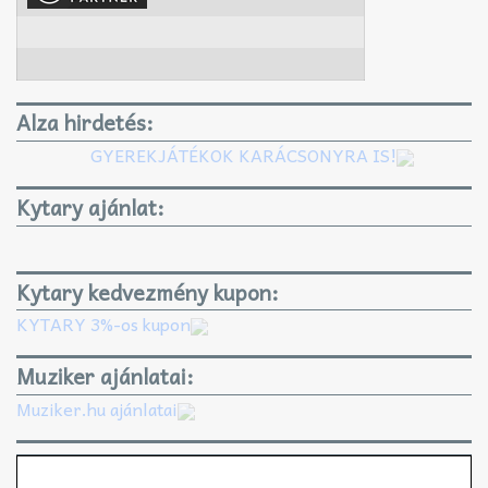
Alza hirdetés:
GYEREKJÁTÉKOK KARÁCSONYRA IS!
Kytary ajánlat:
Kytary kedvezmény kupon:
KYTARY 3%-os kupon
Muziker ajánlatai:
Muziker.hu ajánlatai