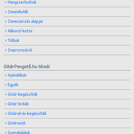
Hangszerboltok
Zeneiskolák
Zeneszerzés alapjai
Akkord-kotta
TABok
Improvizáció
GitárPengető.hu témái
Ajándékok
Egyéb
Gitár kiegészítők
Gitár leckék
Gitárok és kiegészítők
Gitárosok
Gyerekdalok