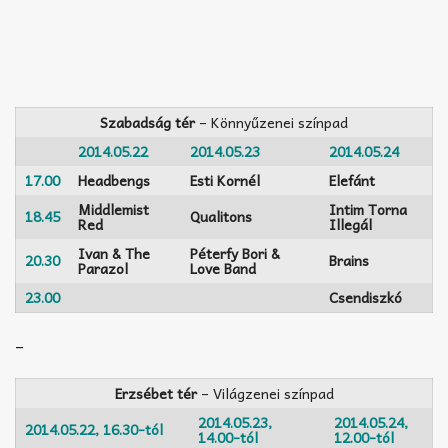
Szabadság tér
– Könnyűzenei színpad
2014.05.22
2014.05.23
2014.05.24
17.00
Headbengs
Esti Kornél
Elefánt
Middlemist
Intim Torna
18.45
Qualitons
Red
Illegál
Ivan & The
Péterfy Bori &
20.30
Brains
Parazol
Love Band
23.00
Csendiszkó
–
Erzsébet tér
– Világzenei színpad
2014.05.23,
2014.05.24,
2014.05.22, 16.30-tól
14.00-tól
12.00-tól