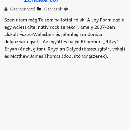
Akkord-kotta
Gitárpengető
Gitárosok
TABok
Szerintem még Te sem hallottál róluk. A Joy Formidable
egy walesi alternatív rock zenekar, amely 2007-ben
Improvizáció
alakult Észak-Walesben és jelenleg Londonban
dolgoznak együtt. Az együttes tagjai Rhiannon „Ritzy”
Bryan (ének, gitár), Rhydian Dafydd (basszusgitár, vokál)
és Matthew James Thomas (dob, ütőhangszerek).