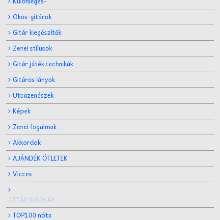
Különleges-
Okos-gitárok
Gitár kiegészítők
Zenei stílusok
Gitár játék technikák
Gitáros lányok
Utcazenészek
Képek
Zenei fogalmak
Akkordok
AJÁNDÉK ÖTLETEK
Vicces
GITÁR MÁRKÁK
TOP100 nóta