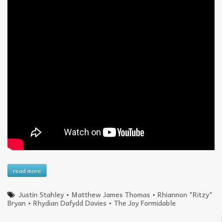
read more
Justin Stahley
•
Matthew James Thomas
•
Rhiannon "Ritzy"
Bryan
•
Rhydian Dafydd Davies
•
The Joy Formidable