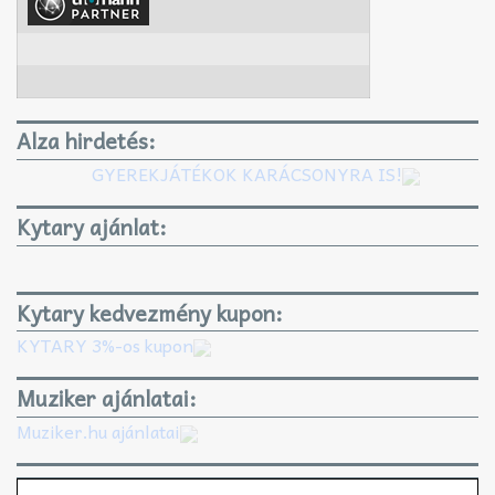
Alza hirdetés:
GYEREKJÁTÉKOK KARÁCSONYRA IS!
Kytary ajánlat:
Kytary kedvezmény kupon:
KYTARY 3%-os kupon
Muziker ajánlatai:
Muziker.hu ajánlatai