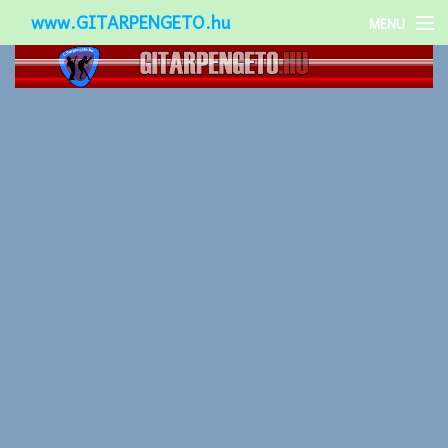
www.GITARPENGETO.hu
MENU
Népszerű-
Különleges-
Okos-gitárok
Gitár kiegészítők
Zenei stílusok
Gitár játék technikák
Gitáros lányok
Utcazenészek
Képek