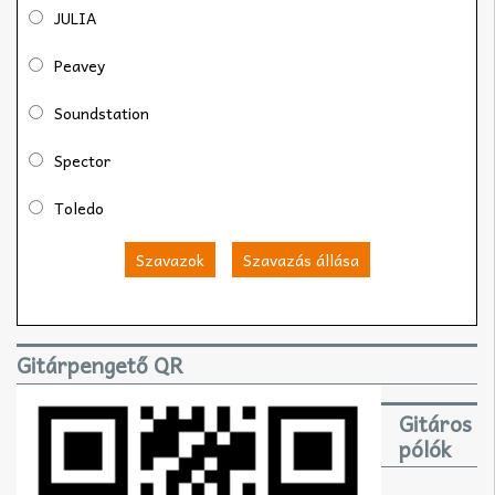
JULIA
Peavey
Soundstation
Spector
Toledo
Szavazok
Szavazás állása
Gitárpengető QR
Gitáros
pólók