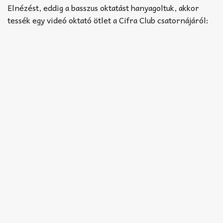
Akkord-kotta
Elnézést, eddig a basszus oktatást hanyagoltuk, akkor
tessék egy videó oktató ötlet a Cifra Club csatornájáról:
TABok
Improvizáció