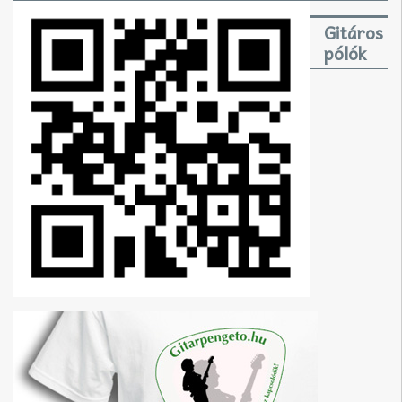
Gitáros
pólók