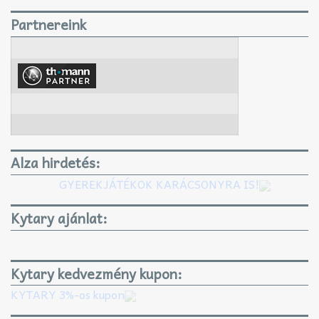
Partnereink
Alza hirdetés:
GYEREKJÁTÉKOK KARÁCSONYRA IS!
Kytary ajánlat:
Kytary kedvezmény kupon:
KYTARY 3%-os kupon