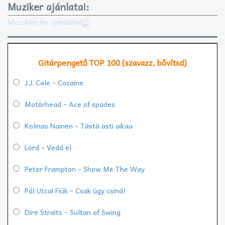
Muziker ajánlatai:
Muziker.hu ajánlatai
Gitárpengető TOP 100 (szavazz, bővítsd)
J.J. Cale - Cocaine
Motörhead - Ace of spades
Kolmas Nainen - Tästä asti aikaa
Lord - Vedd el
Peter Frampton - Show Me The Way
Pál Utcai Fiúk - Csak úgy csinál
Dire Straits - Sultan of Swing