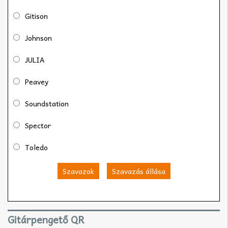
Gitison
Johnson
JULIA
Peavey
Soundstation
Spector
Toledo
Szavazok
Szavazás állása
Gitárpengető QR