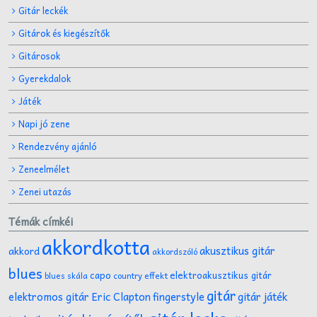
Gitár leckék
Gitárok és kiegészítők
Gitárosok
Gyerekdalok
Játék
Napi jó zene
Rendezvény ajánló
Zeneelmélet
Zenei utazás
Témák címkéi
akkordkotta
akusztikus gitár
akkord
akkordszóló
blues
capo
elektroakusztikus gitár
effekt
blues skála
country
gitár
gitár játék
elektromos gitár
Eric Clapton
fingerstyle