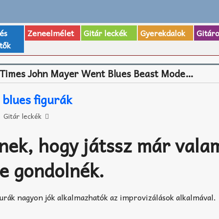
 és
Zeneelmélet
Gitár leckék
Gyerekdalok
Gitár
tők
 Times John Mayer Went Blues Beast Mode…
 blues figurák
Gitár leckék
ek, hogy játssz már valam
re gondolnék.
urák nagyon jók alkalmazhatók az improvizálások alkalmával.