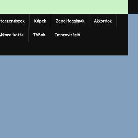
tcazenészek
Képek
Zenei fogalmak
Akkordok
Akkord-kotta
TABok
Improvizáció