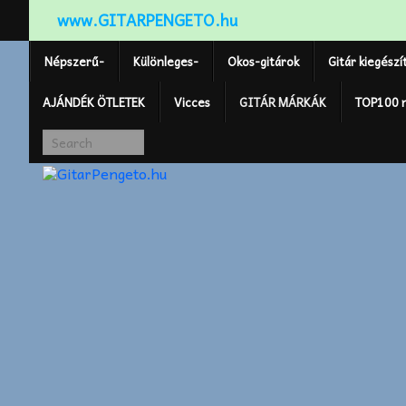
www.GITARPENGETO.hu
Népszerű-
Különleges-
Okos-gitárok
Gitár kiegészí
AJÁNDÉK ÖTLETEK
Vicces
GITÁR MÁRKÁK
TOP100 