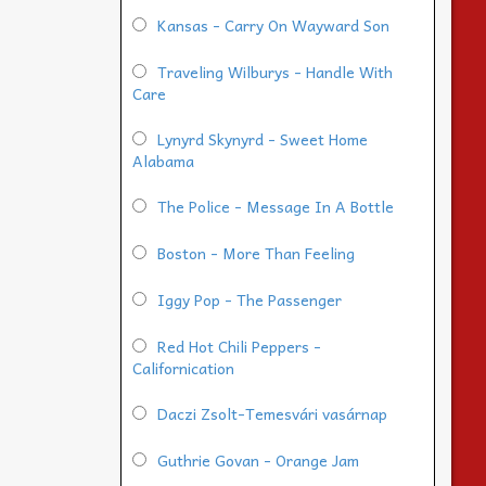
Kansas - Carry On Wayward Son
Traveling Wilburys - Handle With
Care
Lynyrd Skynyrd - Sweet Home
Alabama
The Police - Message In A Bottle
Boston - More Than Feeling
Iggy Pop - The Passenger
Red Hot Chili Peppers -
Californication
Daczi Zsolt-Temesvári vasárnap
Guthrie Govan - Orange Jam