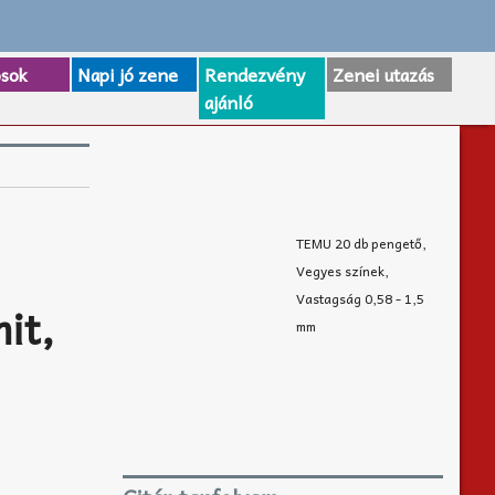
osok
Napi jó zene
Rendezvény
Zenei utazás
ajánló
TEMU 20 db pengető,
Vegyes színek,
Vastagság 0,58 - 1,5
it,
mm