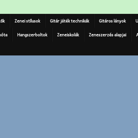
tők
Zenei stílusok
Gitár játék technikák
Gitáros lányok
U
nóta
Hangszerboltok
Zeneiskolák
Zeneszerzés alapjai