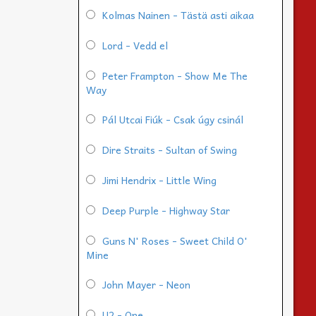
Kolmas Nainen - Tästä asti aikaa
Lord - Vedd el
Peter Frampton - Show Me The
Way
Pál Utcai Fiúk - Csak úgy csinál
Dire Straits - Sultan of Swing
Jimi Hendrix - Little Wing
Deep Purple - Highway Star
Guns N' Roses - Sweet Child O'
Mine
John Mayer - Neon
U2 - One