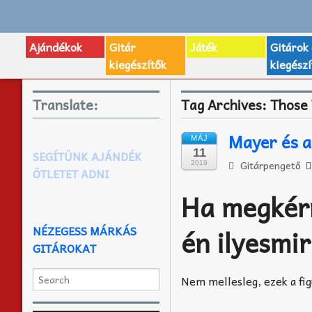
Ajándékok
Gitár
Játék
Gitárok
kiegészítők
kiegészí
Translate:
Tag Archives:
Those
Mayer és a
MÁJ
11
SEGÍTÜNK AJÁNDÉK
Gitárpengető
2019
ÖTLETET ADNI
Ha megkérn
NÉZEGESS MÁRKÁS
én ilyesmi
GITÁROKAT
Nem mellesleg, ezek a fig