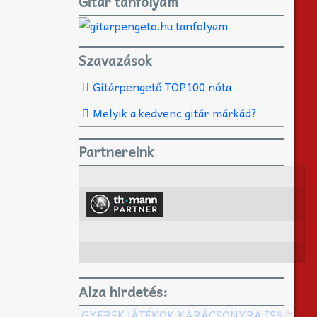
Gitár tanfolyam
Szavazások
Gitárpengető TOP100 nóta
Melyik a kedvenc gitár márkád?
Partnereink
Alza hirdetés:
GYEREKJÁTÉKOK KARÁCSONYRA IS!